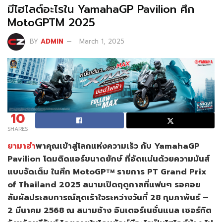
มีไฮไลต์อะไรใน YamahaGP Pavilion ศึก
MotoGPTM 2025
BY
ADMIN
March 1, 2025
10
SHARES
ยามาฮ่า
พาคุณเข้าสู่โลกแห่งความเร็ว กับ YamahaGP
Pavilion โดมติดแอร์ขนาดยักษ์ ที่อัดแน่นด้วยความมันส์
แบบจัดเต็ม ในศึก MotoGP
รายการ PT Grand Prix
TM
of Thailand 2025 สนามเปิดฤดูกาลที่แฟนๆ รอคอย
สัมผัสประสบการณ์สุดเร้าใจระหว่างวันที่ 28 กุมภาพันธ์ –
2 มีนาคม 2568 ณ สนามช้าง อินเตอร์เนชั่นแนล เซอร์กิต