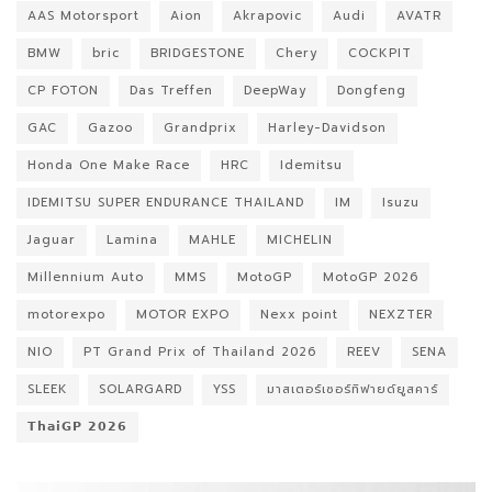
AAS Motorsport
Aion
Akrapovic
Audi
AVATR
BMW
bric
BRIDGESTONE
Chery
COCKPIT
CP FOTON
Das Treffen
DeepWay
Dongfeng
GAC
Gazoo
Grandprix
Harley-Davidson
Honda One Make Race
HRC
Idemitsu
IDEMITSU SUPER ENDURANCE THAILAND
IM
Isuzu
Jaguar
Lamina
MAHLE
MICHELIN
Millennium Auto
MMS
MotoGP
MotoGP 2026
motorexpo
MOTOR EXPO
Nexx point
NEXZTER
NIO
PT Grand Prix of Thailand 2026
REEV
SENA
SLEEK
SOLARGARD
YSS
มาสเตอร์เซอร์ทิฟายด์ยูสคาร์
𝗧𝗵𝗮𝗶𝗚𝗣 𝟮𝟬𝟮𝟲