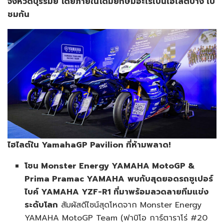
จังหวัดบุรีรัมย์ โดยภายในโดมยักษ์มีอะไรเป็นไฮไลต์บ้าง ไป
ชมกัน
ไฮไลต์ใน
YamahaGP Pavilion
ที่ห้ามพลาด!
โซน
Monster Energy YAMAHA MotoGP &
Prima Pramac YAMAHA
พบกับสุดยอดรถซูเปอร์
ไบค์
YAMAHA YZF-R1
ที่มาพร้อมลวดลายทีมแข่ง
ระดับโลก
สัมผัสดีไซน์สุดโหดจาก Monster Energy
YAMAHA MotoGP Team (ฟาบิโอ การ์ตาราโร่ #20