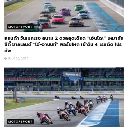
MOTORSPORT
ฮอนด้า วันเมคเรซ สนาม 2 ดวลสุดเดือด “เอ็นโดะ” เหมาชัย
ซิตี้ ชาลเลนต์ “โอ๋-อานนท์” ฟอร์มโหด เข้าวิน 4 เรซติด โปร
คัพ
JULY 25, 2026
MOTORSPORT