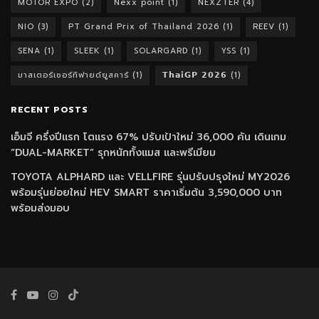
MOTOR EXPO
(2)
Nexx point
(1)
NEXZTER
(4)
NIO
(3)
PT Grand Prix of Thailand 2026
(1)
REEV
(1)
SENA
(1)
SLEEK
(1)
SOLARGARD
(1)
YSS
(1)
มาสเตอร์เซอร์ทิฟายด์ยูสคาร์
(1)
𝗧𝗵𝗮𝗶𝗚𝗣 𝟮𝟬𝟮𝟲
(1)
RECENT POSTS
เอ็มจี ครึ่งปีแรก โตแรง 67% ปรับเป้าใหม่ 36,000 คัน เดินเกม
“DUAL-MARKET” รุกหนักทั้งแมส และพรีเมียม
TOYOTA ALPHARD และ VELLFIRE รุ่นปรับปรุงใหม่ MY2026
พร้อมรุ่นย่อยใหม่ HEV SMART ราคาเริ่มต้น 3,590,000 บาท
พร้อมส่งมอบ