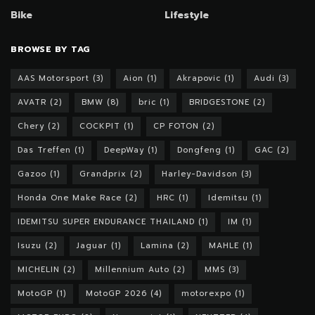
Bike
Lifestyle
BROWSE BY TAG
AAS Motorsport
(3)
Aion
(1)
Akrapovic
(1)
Audi
(3)
AVATR
(2)
BMW
(8)
bric
(1)
BRIDGESTONE
(2)
Chery
(2)
COCKPIT
(1)
CP FOTON
(2)
Das Treffen
(1)
DeepWay
(1)
Dongfeng
(1)
GAC
(2)
Gazoo
(1)
Grandprix
(2)
Harley-Davidson
(3)
Honda One Make Race
(2)
HRC
(1)
Idemitsu
(1)
IDEMITSU SUPER ENDURANCE THAILAND
(1)
IM
(1)
Isuzu
(2)
Jaguar
(1)
Lamina
(2)
MAHLE
(1)
MICHELIN
(2)
Millennium Auto
(2)
MMS
(3)
MotoGP
(1)
MotoGP 2026
(4)
motorexpo
(1)