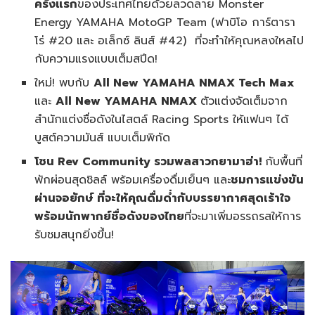
ครั้งแรก
ของประเทศไทยด้วยลวดลาย Monster
Energy YAMAHA MotoGP Team (ฟาบิโอ การ์ตารา
โร่ #20 และ อเล็กซ์ ลินส์ #42) ที่จะทำให้คุณหลงใหลไป
กับความแรงแบบเต็มสปีด!
ใหม่! พบกับ
All New YAMAHA NMAX Tech Max
และ
All New YAMAHA NMAX
ตัวแต่งจัดเต็มจาก
สำนักแต่งชื่อดังในไสตล์ Racing Sports ให้แฟนๆ ได้
บูสต์ความมันส์ แบบเต็มพิกัด
โซน
Rev Community
รวมพลสาวกยามาฮ่า!
กับพื้นที่
พักผ่อนสุดชิลล์ พร้อมเครื่องดื่มเย็นๆ และ
ชมการแข่งขัน
ผ่านจอยักษ์ ที่จะให้คุณดื่มด่ำกับบรรยากาศสุดเร้าใจ
พร้อมนักพากย์ชื่อดังของไทย
ที่จะมาเพิ่มอรรถรสให้การ
รับชมสนุกยิ่งขึ้น!