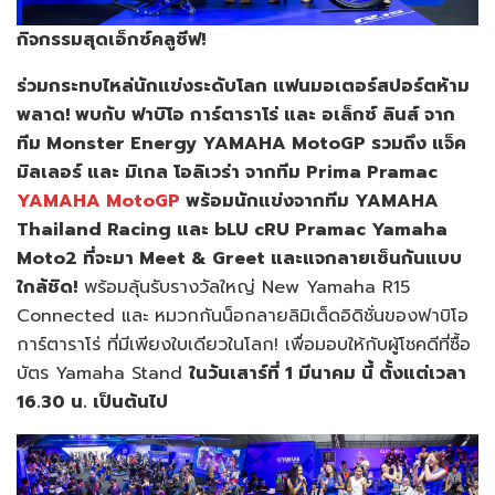
กิจกรรมสุดเอ็กซ์คลูซีฟ!
ร่วมกระทบไหล่นักแข่งระดับโลก แฟนมอเตอร์สปอร์ตห้าม
พลาด! พบกับ ฟาบิโอ การ์ตาราโร่ และ อเล็กซ์ ลินส์ จาก
ทีม Monster Energy YAMAHA MotoGP รวมถึง แจ็ค
มิลเลอร์ และ มิเกล โอลิเวร่า จากทีม Prima Pramac
YAMAHA MotoGP
พร้อมนักแข่งจากทีม YAMAHA
Thailand Racing และ bLU cRU Pramac Yamaha
Moto2 ที่จะมา Meet & Greet และแจกลายเซ็นกันแบบ
ใกล้ชิด!
พร้อมลุ้นรับรางวัลใหญ่ New Yamaha R15
Connected และ หมวกกันน็อกลายลิมิเต็ดอิดิชั่นของฟาบิโอ
การ์ตาราโร่ ที่มีเพียงใบเดียวในโลก! เพื่อมอบให้กับผู้โชคดีที่ซื้อ
บัตร Yamaha Stand
ในวันเสาร์ที่ 1 มีนาคม นี้ ตั้งแต่เวลา
16.30 น. เป็นต้นไป