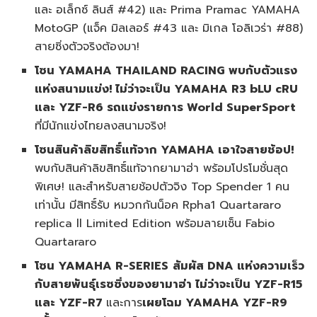
และ อเล็กซ์ ลินส์ #42) และ Prima Pramac YAMAHA
MotoGP (แจ็ค มิลเลอร์ #43 และ มิเกล โอลิเวร่า #88)
สายซิ่งตัวจริงต้องมา!
โซน
YAMAHA THAILAND RACING
พบกับตัวแรง
แห่งสนามแข่ง! ไม่ว่าจะเป็น
YAMAHA R3 bLU cRU
และ
YZF-R6
รถแข่งรายการ
World SuperSport
ที่มีนักแข่งไทยลงสนามจริง!
โซนสินค้าลิขสิทธิ์แท้จาก
YAMAHA
เอาใจสายช้อป!
พบกับสินค้าลิขสิทธิ์แท้จากยามาฮ่า พร้อมโปรโมชั่นสุด
พิเศษ! และสำหรับสายช้อปตัวจิง Top Spender 1 คน
เท่านั้น มีสิทธิ์รับ หมวกกันน็อค Rpha1 Quartararo
replica ll Limited Edition พร้อมลายเซ็น Fabio
Quartararo
โซน
YAMAHA R-SERIES
สัมผัส
DNA
แห่งความเร็ว
กับสายพันธุ์เรซซิ่งของยามาฮ่า ไม่ว่าจะเป็น
YZF-R15
และ
YZF-R7
และการ
เผยโฉม
YAMAHA YZF-R9