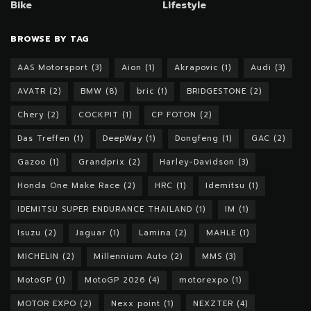
Bike
Lifestyle
BROWSE BY TAG
AAS Motorsport
(3)
Aion
(1)
Akrapovic
(1)
Audi
(3)
AVATR
(2)
BMW
(8)
bric
(1)
BRIDGESTONE
(2)
Chery
(2)
COCKPIT
(1)
CP FOTON
(2)
Das Treffen
(1)
DeepWay
(1)
Dongfeng
(1)
GAC
(2)
Gazoo
(1)
Grandprix
(2)
Harley-Davidson
(3)
Honda One Make Race
(2)
HRC
(1)
Idemitsu
(1)
IDEMITSU SUPER ENDURANCE THAILAND
(1)
IM
(1)
Isuzu
(2)
Jaguar
(1)
Lamina
(2)
MAHLE
(1)
MICHELIN
(2)
Millennium Auto
(2)
MMS
(3)
MotoGP
(1)
MotoGP 2026
(4)
motorexpo
(1)
MOTOR EXPO
(2)
Nexx point
(1)
NEXZTER
(4)