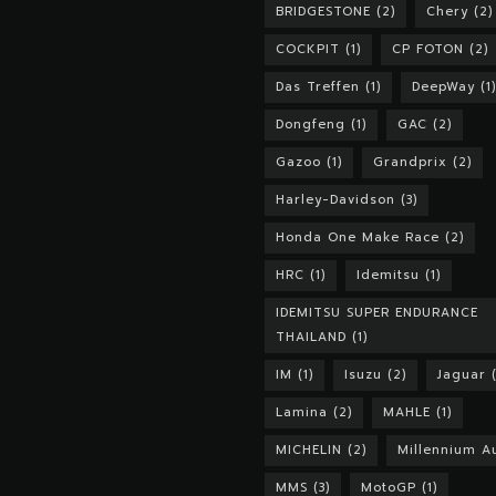
BRIDGESTONE
(2)
Chery
(2)
COCKPIT
(1)
CP FOTON
(2)
Das Treffen
(1)
DeepWay
(1)
Dongfeng
(1)
GAC
(2)
Gazoo
(1)
Grandprix
(2)
Harley-Davidson
(3)
Honda One Make Race
(2)
HRC
(1)
Idemitsu
(1)
IDEMITSU SUPER ENDURANCE
THAILAND
(1)
IM
(1)
Isuzu
(2)
Jaguar
(
Lamina
(2)
MAHLE
(1)
MICHELIN
(2)
Millennium A
MMS
(3)
MotoGP
(1)