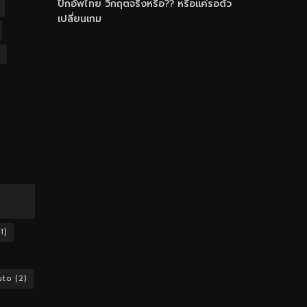
ปิกอัพไทย วิกฤตจริงหรือ?? หรือแค่รอตัว
เปลี่ยนเกม
1)
uto
(2)