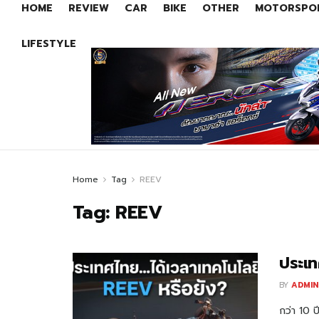
HOME
REVIEW
CAR
BIKE
OTHER
MOTORSPO
LIFESTYLE
Home
Tag
REEV
Tag:
REEV
ประเท
BY
ADMIN
กว่า 10 ป