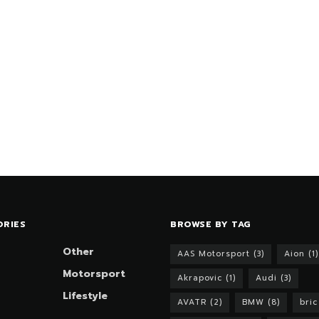
ORIES
BROWSE BY TAG
Other
AAS Motorsport
(3)
Aion
(1)
Motorsport
Akrapovic
(1)
Audi
(3)
Lifestyle
AVATR
(2)
BMW
(8)
bric