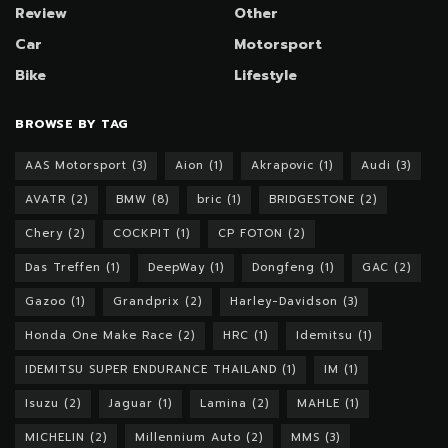
Review
Other
Car
Motorsport
Bike
Lifestyle
BROWSE BY TAG
AAS Motorsport
(3)
Aion
(1)
Akrapovic
(1)
Audi
(3)
AVATR
(2)
BMW
(8)
bric
(1)
BRIDGESTONE
(2)
Chery
(2)
COCKPIT
(1)
CP FOTON
(2)
Das Treffen
(1)
DeepWay
(1)
Dongfeng
(1)
GAC
(2)
Gazoo
(1)
Grandprix
(2)
Harley-Davidson
(3)
Honda One Make Race
(2)
HRC
(1)
Idemitsu
(1)
IDEMITSU SUPER ENDURANCE THAILAND
(1)
IM
(1)
Isuzu
(2)
Jaguar
(1)
Lamina
(2)
MAHLE
(1)
MICHELIN
(2)
Millennium Auto
(2)
MMS
(3)