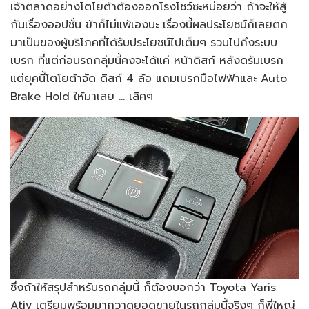
เจ้าตลาดอย่างโตโยต้าต้องออกโรงโชว์ซะหน่อยว่า ถ้าจะให้สู้
กันเรื่องออปชั่น ข้าก็ไม่แพ้เองนะ เรื่องนี้ผลประโยชน์ก็เลยตก
มาเป็นของผู้บริโภคที่ได้รับประโยชน์ไปเต็มๆ รวมไปถึงระบบ
เบรก ที่แต่ก่อนรถกลุ่มนี้คงจะได้แค่ หน้าดิสก์ หลังดรัมเบรก
แต่ยุคนี้โตโยต้าจัด ดิสก์ 4 ล้อ แถมเบรกมือไฟฟ้าและ Auto
Brake Hold ให้มาเลย … เลิศๆ
ซึ่งถ้าให้สรุปสำหรับรถกลุ่มนี้ ก็ต้องบอกว่า Toyota Yaris
Ativ เตรียมพร้อมมากวาดยอดขายในรถกลุ่มนี้จริงๆ ก็พี่ใหญ่