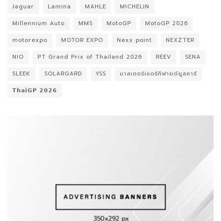
Jaguar
Lamina
MAHLE
MICHELIN
Millennium Auto
MMS
MotoGP
MotoGP 2026
motorexpo
MOTOR EXPO
Nexx point
NEXZTER
NIO
PT Grand Prix of Thailand 2026
REEV
SENA
SLEEK
SOLARGARD
YSS
มาสเตอร์เซอร์ทิฟายด์ยูสคาร์
𝗧𝗵𝗮𝗶𝗚𝗣 𝟮𝟬𝟮𝟲