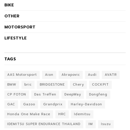
BIKE
OTHER
MOTORSPORT
LIFESTYLE
TAGS
AAS Motorsport
Aion
Akrapovic
Audi
AVATR
BMW
bric
BRIDGESTONE
Chery
COCKPIT
CP FOTON
Das Treffen
DeepWay
Dongfeng
GAC
Gazoo
Grandprix
Harley-Davidson
Honda One Make Race
HRC
Idemitsu
IDEMITSU SUPER ENDURANCE THAILAND
IM
Isuzu