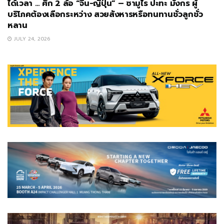
ได้เวลา … ศึก 2 ล้อ “จีน-ญี่ปุ่น” – ซามูไร ปะทะ มังกร ผู้
บริโภคต้องเลือกระหว่าง สวยสังหารหรือทนทานชั่วลูกชั่ว
หลาน
JULY 24, 2026