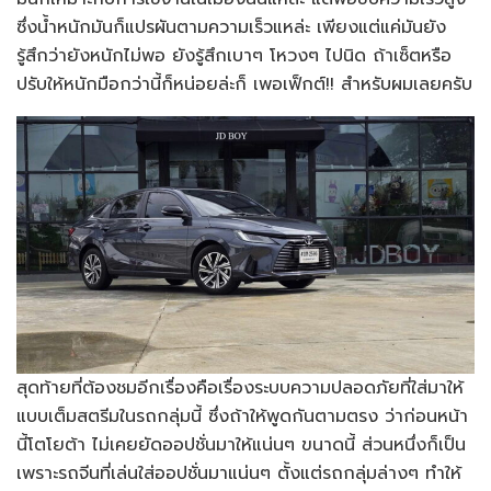
ซึ่งน้ำหนักมันก็แปรผันตามความเร็วแหล่ะ เพียงแต่แค่มันยัง
รู้สึกว่ายังหนักไม่พอ ยังรู้สึกเบาๆ โหวงๆ ไปนิด ถ้าเซ็ตหรือ
ปรับให้หนักมือกว่านี้ก็หน่อยล่ะก็ เพอเฟ็กต์!! สำหรับผมเลยครับ
สุดท้ายที่ต้องชมอีกเรื่องคือเรื่องระบบความปลอดภัยที่ใส่มาให้
แบบเต็มสตรีมในรถกลุ่มนี้ ซึ่งถ้าให้พูดกันตามตรง ว่าก่อนหน้า
นี้โตโยต้า ไม่เคยยัดออปชั่นมาให้แน่นๆ ขนาดนี้ ส่วนหนึ่งก็เป็น
เพราะรถจีนที่เล่นใส่ออปชั่นมาแน่นๆ ตั้งแต่รถกลุ่มล่างๆ ทำให้