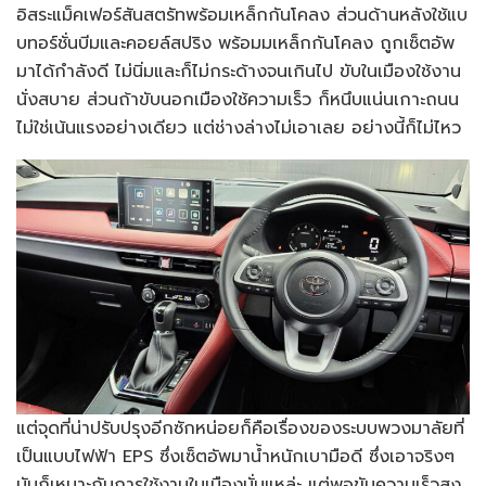
อิสระแม็คเฟอร์สันสตรัทพร้อมเหล็กกันโคลง ส่วนด้านหลังใช้แบ
บทอร์ชั่นบีมและคอยล์สปริง พร้อมมเหล็กกันโคลง ถูกเซ็ตอัพ
มาได้กำลังดี ไม่นิ่มและก็ไม่กระด้างจนเกินไป ขับในเมืองใช้งาน
นั่งสบาย ส่วนถ้าขับนอกเมืองใช้ความเร็ว ก็หนึบแน่นเกาะถนน
ไม่ใช่เน้นแรงอย่างเดียว แต่ช่างล่างไม่เอาเลย อย่างนี้ก็ไม่ไหว
แต่จุดที่น่าปรับปรุงอีกซักหน่อยก็คือเรื่องของระบบพวงมาลัยที่
เป็นแบบไฟฟ้า EPS ซึ่งเซ็ตอัพมาน้ำหนักเบามือดี ซึ่งเอาจริงๆ
มันก็เหมาะกับการใช้งานในเมืองนั่นแหล่ะ แต่พอขับความเร็วสูง