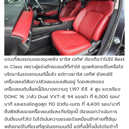
ขณะที่สมรรถนะของขุมพลัง ยาริส เอทีฟ ต้องถือว่าไม่ใช่ Best
in Class เพราะคู่แข่งอีกแบรนด์ที่เค้าใส่ ขุมพลังเทอร์โบหรือไฮ
บริดมาในรถเซกเมนต์นี้แล้ว แต่ทางยาริส เอทีฟ ยังคงใช้
เครื่องยนต์สันดาปล้วนแบบเบนซินอยู่ โดยสเปคของ
เครื่องยนต์บล็อคนี้มีขนาดความจุ 1,197 ซี.ซี. 4 สูบ แถวเรียง
DOHC 16 วาล์ว Dual VVT-iE 94 แรงม้า ที่ 6,000 รอบ/
นาที และแรงบิดสูงสุด 110 นิวตัน-เมตร ที่ 4,400 รอบ/นาที
ซึ่งฟิลลิ่งของเครื่องยนต์และเกียร์ชุดนี้ ต้องบอกว่าเน้นการ
ขับขี่แบบทั่วไป ไม่ได้เน้นความแรงอะไรเหมือนอีกค่ายที่ใช้ขุม
พลังเทอร์โบที่แรงที่สุดในเซกเมนต์นี้ แต่ทั้งนี้ทั้งนั้นโตโยต้าก็