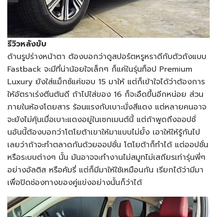
รีวิวหลังขับ
ด้านรูปร่างหน้าตา ต้องบอกว่าดูสปอร์ตหรูหราดีกับตัวถังแบบ
Fastback จะมีที่น่าน้อยใจเล็กๆ ก็แค่ในรุ่นท็อป Premium
Luxury ยังใส่แม็กซ์แค่ขอบ 15 มาให้ แต่ก็เข้าใจได้ว่าต้องการ
ให้อัตราเร่งตีนต้นดี ถ้าไปใส่ของ 16 ก็จะอืดขึ้นอีกหน่อย ส่วน
ภายในห้องโดยสาร ร้อนแรงกับเบาะนั่งสีแดง แต่หลายคนอาจ
จะยังไม่คุ้นเมื่อเบาะแดงอยู่ในเซกเมนต์นี้ แต่ถ้าพูดถึงออปชั่
นอันนี้ต้องบอกว่าโตโยต้าเขาให้มาแบบไม่ยั้ง เอาให้ให้รู้กันไป
เลยว่าถ้าจะทำตลาดกันด้วยออปชั่น โตโยต้าก็ทำได้ แต่ออปชั่น
หรือระบบต่างๆ นั้น มันอาจจะทำงานไม่สมูทไม่เสถียรเท่ารุ่นพี่ๆ
อย่างอัลติส หรือคัมรี่ แต่ก็มีมาให้ใช้เหมือนกัน เรียกได้ว่ามีมา
เพื่อปิดช่องทางของคู่แข่งอย่างนั้นก็ว่าได้