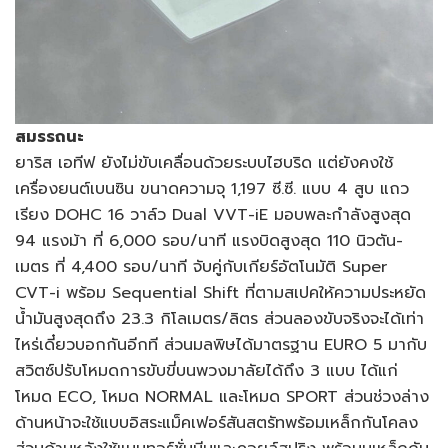
สมรรถนะ
ยาริส เอทีฟ ยังไม่ขับเคลื่อนด้วยระบบไฮบริด แต่ยังคงใช้
เครื่องยนต์เบนซิน ขนาดความจุ 1,197 ซี.ซี. แบบ 4 สูบ แถว
เรียง DOHC 16 วาล์ว Dual VVT-iE มอบพละกำลังสูงสุด
94 แรงม้า ที่ 6,000 รอบ/นาที แรงบิดสูงสุด 110 นิวตัน-
เมตร ที่ 4,400 รอบ/นาที จับคู่กับเกียร์อัตโนมัติ Super
CVT-i พร้อม Sequential Shift ที่ตามสเปคให้ความประหยัด
น้ำมันสูงสุดถึง 23.3 กิโลเมตร/ลิตร ส่วนลองขับจริงจะได้เท่า
ไหร่เดี๋ยวบอกกันอีกที ส่วนมลพิษได้มาตรฐาน EURO 5 มากับ
สวิตซ์ปรับโหมดการขับขี่บนพวงมาลัยได้ถึง 3 แบบ ได้แก่
โหมด ECO, โหมด NORMAL และโหมด SPORT ส่วนช่วงล่าง
ด้านหน้าจะใช้แบบอิสระแม็คเฟอร์สันสตรัทพร้อมเหล็กกันโคลง