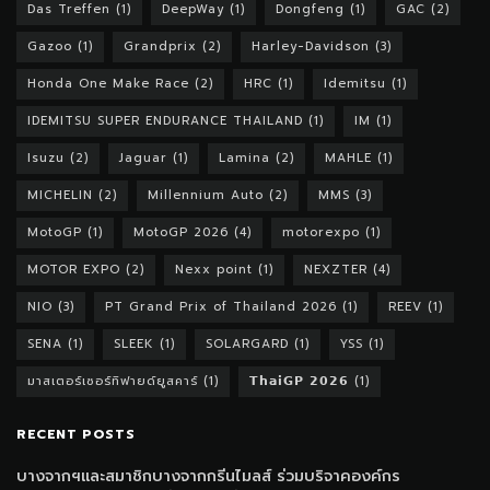
Das Treffen
(1)
DeepWay
(1)
Dongfeng
(1)
GAC
(2)
Gazoo
(1)
Grandprix
(2)
Harley-Davidson
(3)
Honda One Make Race
(2)
HRC
(1)
Idemitsu
(1)
IDEMITSU SUPER ENDURANCE THAILAND
(1)
IM
(1)
Isuzu
(2)
Jaguar
(1)
Lamina
(2)
MAHLE
(1)
MICHELIN
(2)
Millennium Auto
(2)
MMS
(3)
MotoGP
(1)
MotoGP 2026
(4)
motorexpo
(1)
MOTOR EXPO
(2)
Nexx point
(1)
NEXZTER
(4)
NIO
(3)
PT Grand Prix of Thailand 2026
(1)
REEV
(1)
SENA
(1)
SLEEK
(1)
SOLARGARD
(1)
YSS
(1)
มาสเตอร์เซอร์ทิฟายด์ยูสคาร์
(1)
𝗧𝗵𝗮𝗶𝗚𝗣 𝟮𝟬𝟮𝟲
(1)
RECENT POSTS
บางจากฯและสมาชิกบางจากกรีนไมลส์ ร่วมบริจาคองค์กร