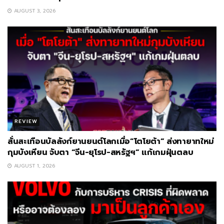
AUGUST 3, 2026
REVIEW
สั่นสะเทือนบัลลังก์ยานยนต์โลกเมื่อ”โตโยต้า” ส่งทายาทใหม่
กุมบังเหียน จับตา “จีน-ยุโรป-สหรัฐฯ” แก้เกมฝุ่นตลบ
AUGUST 1, 2026