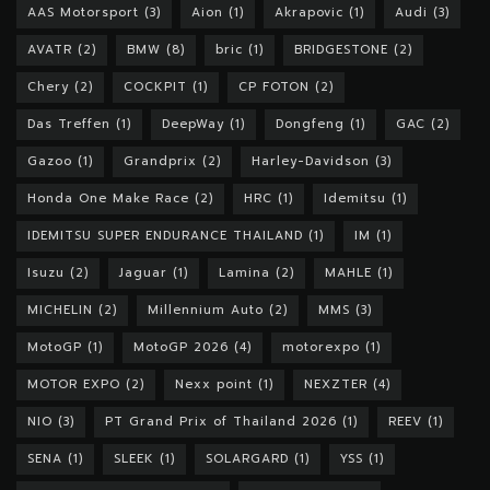
AAS Motorsport
(3)
Aion
(1)
Akrapovic
(1)
Audi
(3)
AVATR
(2)
BMW
(8)
bric
(1)
BRIDGESTONE
(2)
Chery
(2)
COCKPIT
(1)
CP FOTON
(2)
Das Treffen
(1)
DeepWay
(1)
Dongfeng
(1)
GAC
(2)
Gazoo
(1)
Grandprix
(2)
Harley-Davidson
(3)
Honda One Make Race
(2)
HRC
(1)
Idemitsu
(1)
IDEMITSU SUPER ENDURANCE THAILAND
(1)
IM
(1)
Isuzu
(2)
Jaguar
(1)
Lamina
(2)
MAHLE
(1)
MICHELIN
(2)
Millennium Auto
(2)
MMS
(3)
MotoGP
(1)
MotoGP 2026
(4)
motorexpo
(1)
MOTOR EXPO
(2)
Nexx point
(1)
NEXZTER
(4)
NIO
(3)
PT Grand Prix of Thailand 2026
(1)
REEV
(1)
SENA
(1)
SLEEK
(1)
SOLARGARD
(1)
YSS
(1)