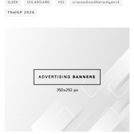
SLEEK
SOLARGARD
YSS
มาสเตอร์เซอร์ทิฟายด์ยูสคาร์
𝗧𝗵𝗮𝗶𝗚𝗣 𝟮𝟬𝟮𝟲