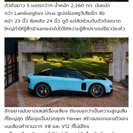
ตัวถังยาว 5 เมตรกว่าๆ น้ำหนัก 2,260 กก. มันหนัก
กว่า Lamborghini Urus ซูเปอร์เอสยูวีเสียอีก ล้อ
หน้า 23 นิ้ว ล้อหลัง 24 นิ้ว ดูดี แต่สัดส่วนกับตัวถังขนาด
ใหญ่ทำให้รู้สึกอ้วนเทอะทะไม่ได้ให้ความรู้สึกปราดเปรียวว่องไว
อีกอย่างมันขาดเสน่ห์เรื่องเสียง ต้องบอกว่าเป็นความสูญเสีย
ที่ใหญ่สุด นี่คือจุดเจ็บปวดสุดๆ Ferrari สร้างมรดกของตัวเอง
บนเสียงคำรามจาก V8 และ V12 ที่ไม่มีใคร