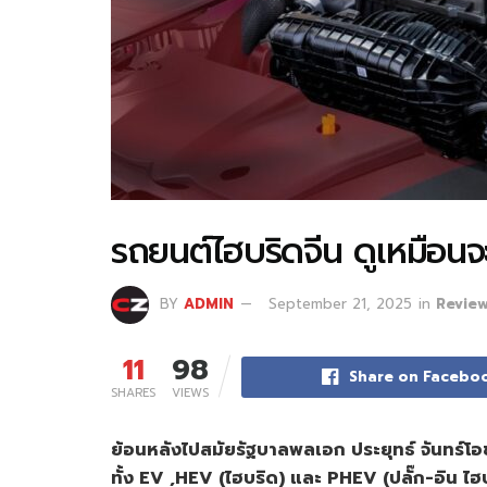
รถยนต์ไฮบริดจีน ดูเหมือนจ
BY
ADMIN
September 21, 2025
in
Revie
11
98
Share on Facebo
SHARES
VIEWS
ย้อนหลังไปสมัยรัฐบาลพลเอก
ประยุทธ์
จันทร์โ
ทั้ง EV ,HEV (
ไฮบริด)
และ PHEV (
ปลั๊ก-
อิน
ไฮ