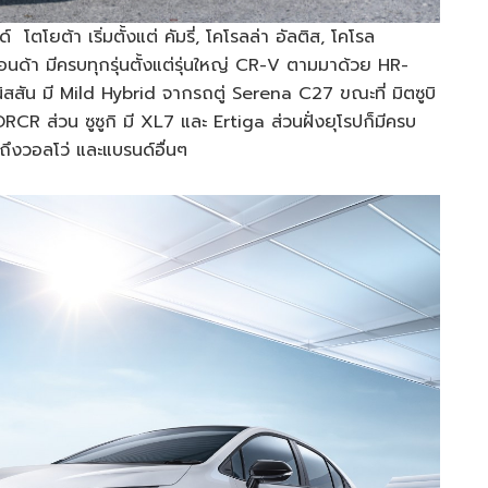
 โตโยต้า เริ่มตั้งแต่ คัมรี่, โคโรลล่า อัลติส, โคโรล
นด้า มีครบทุกรุ่นตั้งแต่รุ่นใหญ่ CR-V ตามมาด้วย HR-
่งนิสสัน มี Mild Hybrid จากรถตู่ Serena C27 ขณะที่ มิตซูบิ
RCR ส่วน ซูซูกิ มี XL7 และ Ertiga ส่วนฝั่งยุโรปก็มีครบ
ปถึงวอลโว่ และแบรนด์อื่นๆ