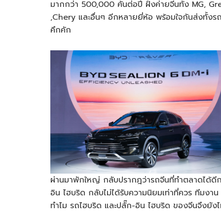
มากกว่า 500,000 คันต่อปี ฝั่งค่ายจีนทั้ง MG
,Chery และอื่นๆ อีกหลายยี่ห้อ พร้อมใจกันส่งทั้ง
คึกคัก
ผ่านมาพักใหญ่ กลับปรากฎว่ารถจีนที่ทำตลาดได้ดีกลั
อิน ไฮบริด กลับไม่ได้รับความนิยมเท่าที่ควร ที
ทำไม รถไฮบริด และปลั๊ก-อิน ไฮบริด ของจีนจึงยังไ