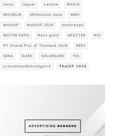
Isuzu
Jaguar
Lamina
MAHLE
MICHELIN
Millennium Auto
MMS
MotoGP
MotoGP 2026
motorexpo
MOTOR EXPO
Nexx point
NEXZTER
NIO
PT Grand Prix of Thailand 2026
REEV
SENA
SLEEK
SOLARGARD
YSS
มาสเตอร์เซอร์ทิฟายด์ยูสคาร์
𝗧𝗵𝗮𝗶𝗚𝗣 𝟮𝟬𝟮𝟲