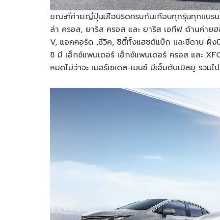
ขณะที่ค่ายญี่ปุ่นมีไฮบริดครบกันเกือบทุกรุ่นทุกแบรนด์
ล่า ครอส, ยาริส ครอส และ ยาริส เอทีฟ ด้านค่ายฮอ
V, แอคคอร์ด ,ซีวิค, ซิตี้ทั้งแฮชต์แบ็ก และซีดาน ฝั
ชิ มี เอ็กซ์แพนเดอร์ เอ็กซ์แพนเดอร์ ครอส และ XFO
หมดไม่ว่าจะ เมอร์เซเดส-เบนซ์ บีเอ็มดับเบิลยู รวมไ