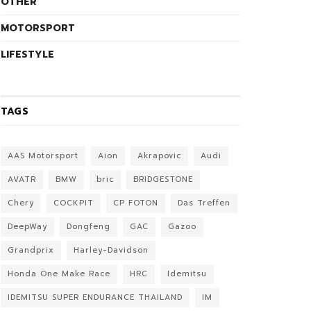
OTHER
MOTORSPORT
LIFESTYLE
TAGS
AAS Motorsport
Aion
Akrapovic
Audi
AVATR
BMW
bric
BRIDGESTONE
Chery
COCKPIT
CP FOTON
Das Treffen
DeepWay
Dongfeng
GAC
Gazoo
Grandprix
Harley-Davidson
Honda One Make Race
HRC
Idemitsu
IDEMITSU SUPER ENDURANCE THAILAND
IM