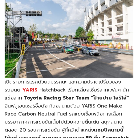
เปิดรายการแรกด้วยสมรรถนะ และความปราดเปรียวของ
รถยนต์
YARIS
Hatchback เรียกเสียงเชียร์จากแฟนๆ นัก
แข่งจาก
Toyota Racing Star Team “ป๊ายปาย โอริโอ้”
อินฟลูเอนเซอร์ชื่อดัง ที่ลงสนามด้วย YARIS One Make
Race Carbon Neutral Fuel รถแข่งเชื้อเพลิงทางเลือก
บรรยากาศการแข่งขันเต็มไปด้วยความตื่นเต้น สนุกสนาน
ตลอด 20 รอบการแข่งขัน ผู้ที่คว้าตำแหน่ง
แชมป์สนามนี้
ได้แก่ เบญจรงค์ ชมายกุล หมายเลข 59 ทีม
Superclub