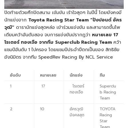
ปิดท้ายด้วยศึกปิดสนาม เข้มข้น เร้าใจสุดๆ ในปีนี้ โดยยังคงมี
นักแข่งจาก
Toyota Racing Star Team “
ปังปอนด์ อัคร
วุฒิ”
ดารานักแข่งสุดหล่อ เข้าร่วมแข่งขัน และสามารถขึ้นโพ
เดียมคว้าอันดับสอง จบการแข่งขันปรากฎว่า
หมายเลข
17
โรเตอร์ ทองเจือ
จากทีม
Superclub Racing Team
คว้า
แชมป์อันดับ
1
ไปครอง โดยแชมป์ประจำปีตกเป็นของ สิทธิชัย
ฆังนิมิตร จากทีม SpeedRev Racing By NCL Service
อันดับ
หมายเลข
นักแข่ง
ทีม
1
17
โรเตอร์
Superclu
ทองเจือ
b Racing
Team
2
10
อัครวุฒิ
TOYOTA
มังคลสุต
Racing
Star
Team