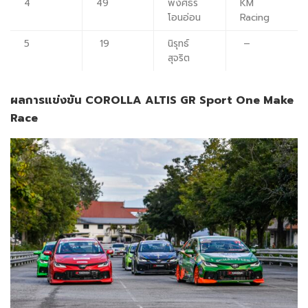
4
49
พงศธร
KM
โอนอ่อน
Racing
5
19
นิรุทธ์
–
สุจริต
ผลการแข่งขัน
COROLLA ALTIS GR Sport One Make
Race