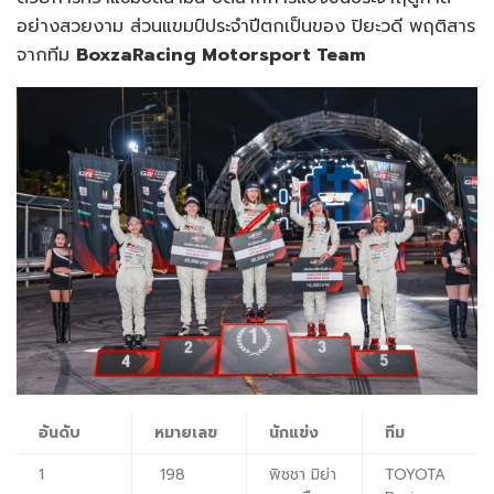
อย่างสวยงาม ส่วนแขมป์ประจำปีตกเป็นของ ปิยะวดี พฤติสาร
จากทีม
BoxzaRacing Motorsport Team
อันดับ
หมายเลข
นักแข่ง
ทีม
1
198
พิชชา มิย่า
TOYOTA