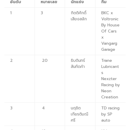
อันดับ
หมายเลข
นักแข่ง
ทีม
1
3
กิตติศักดิ์
BKC x
เสียงสลัก
Voltronic
By House
Of Cars
x
Vangarg
Garage
2
20
ธิบดินทร์
Trane
สันทัดค้า
Lubricant
s
Nexzter
Racing by
Neon
Creation
3
4
นฤชิต
TD racing
เกียรติมณี
by SP
ศรี
auto