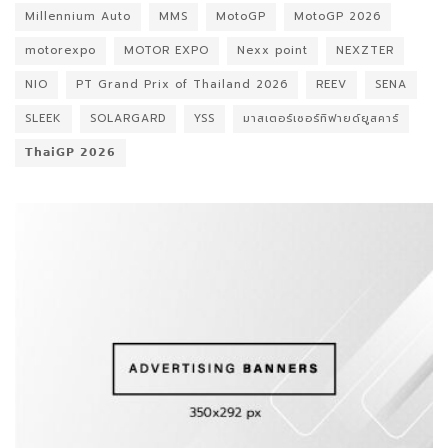
Millennium Auto
MMS
MotoGP
MotoGP 2026
motorexpo
MOTOR EXPO
Nexx point
NEXZTER
NIO
PT Grand Prix of Thailand 2026
REEV
SENA
SLEEK
SOLARGARD
YSS
มาสเตอร์เซอร์ทิฟายด์ยูสคาร์
𝗧𝗵𝗮𝗶𝗚𝗣 𝟮𝟬𝟮𝟲