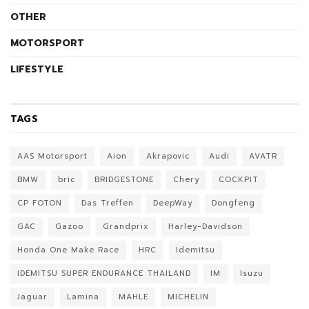
OTHER
MOTORSPORT
LIFESTYLE
TAGS
AAS Motorsport
Aion
Akrapovic
Audi
AVATR
BMW
bric
BRIDGESTONE
Chery
COCKPIT
CP FOTON
Das Treffen
DeepWay
Dongfeng
GAC
Gazoo
Grandprix
Harley-Davidson
Honda One Make Race
HRC
Idemitsu
IDEMITSU SUPER ENDURANCE THAILAND
IM
Isuzu
Jaguar
Lamina
MAHLE
MICHELIN