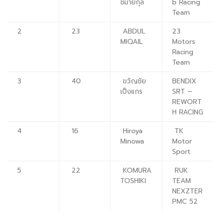
ชมายกุล
b Racing
Team
2
23
ABDUL
23
MIQAIL
Motors
Racing
Team
3
40
ขวัญชัย
BENDIX
เป็งแกร
SRT –
REWORT
H RACING
4
16
Hiroya
TK
Minowa
Motor
Sport
5
22
KOMURA
RUK
TOSHIKI
TEAM
NEXZTER
PMC 52