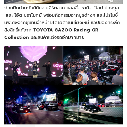
ก่อนปิดท้ายกับมินิคอนเสิร์ตจาก แอลลี่- ซานิ- ป๊อป ปองกูล
และ โอ๊ต ปราโมทย์ พร้อมกิจกรรมจากบูธต่างๆ และโปรโมชั่
นพิเศษจากผู้แทนจำหน่ายโตโยต้าในเชียงใหม่ ช้อปของที่ระลึก
ลิขสิทธิ์แท้จาก
TOYOTA GAZOO Racing
GR
Collection
และสินค้าแต่งรถอีกมากมาย