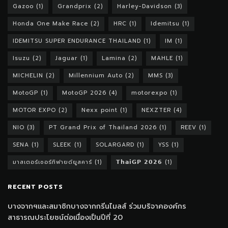
Gazoo
(1)
Grandprix
(2)
Harley-Davidson
(3)
Honda One Make Race
(2)
HRC
(1)
Idemitsu
(1)
IDEMITSU SUPER ENDURANCE THAILAND
(1)
IM
(1)
Isuzu
(2)
Jaguar
(1)
Lamina
(2)
MAHLE
(1)
MICHELIN
(2)
Millennium Auto
(2)
MMS
(3)
MotoGP
(1)
MotoGP 2026
(4)
motorexpo
(1)
MOTOR EXPO
(2)
Nexx point
(1)
NEXZTER
(4)
NIO
(3)
PT Grand Prix of Thailand 2026
(1)
REEV
(1)
SENA
(1)
SLEEK
(1)
SOLARGARD
(1)
YSS
(1)
มาสเตอร์เซอร์ทิฟายด์ยูสคาร์
(1)
𝗧𝗵𝗮𝗶𝗚𝗣 𝟮𝟬𝟮𝟲
(1)
RECENT POSTS
บางจากฯและสมาชิกบางจากกรีนไมลส์ ร่วมบริจาคองค์กร
สาธารณประโยชน์ต่อเนื่องเป็นปีที่ 20