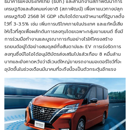
ธนาคารแห่งประเทศไทย (ธปท.) และสำนักงานสภาพัฒนาการ
เศรษฐกิจและสังคมแห่งชาติ (สภาพัฒน์) เพื่อหาแนวทางปลุก
เศรษฐกิจปี 2568 ให้ GDP เติบโตได้ตามเป้าหมายที่รัฐบาลตั้ง
ไว้ที่ 3-3.5% เช่น เพิ่มการบริโภคภายในประเทศ และแก้หนี้เสีย
ให้เร็วที่สุดเพื่อผลักดันการลงทุนโดยเฉพาะกลุ่มยานยนต์ ซึ่งมี
การร่วมมือทำงานและบูรณาการกันอย่างไรให้โครงสร้าง
รถยนต์อยู่ได้อย่างสมดุลย์ทั้งสันดาปและ EV การเร่งรัดการ
ลงทุนซึ่งบีโอไอได้อนุมัติบัตรส่งเสริมไปแล้วเกือบ 8 หมื่นล้าน
บาทและยังคาดหวังว่าอีเวนต์ใหญ่ขายรถงานมอเตอร์โชว์ที่จะ
อุบัตขึ้นในช่วงเดือนมีนาคมที่จะถึงนี้จะเป็นตัวกระตุ้นอีกแรง