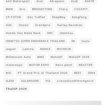
AAS Motorsport
Aion
Akrapovic
Audi
AVATR
BMW
bric
BRIDGESTONE
Chery
COCKPIT
CP FOTON
Das Treffen
DeepWay
Dongfeng
GAC
Gazoo
Grandprix
Harley-Davidson
Honda One Make Race
HRC
Idemitsu
IDEMITSU SUPER ENDURANCE THAILAND
IM
Isuzu
Jaguar
Lamina
MAHLE
MICHELIN
Millennium Auto
MMS
MotoGP
MotoGP 2026
motorexpo
MOTOR EXPO
Nexx point
NEXZTER
NIO
PT Grand Prix of Thailand 2026
REEV
SENA
SLEEK
SOLARGARD
YSS
มาสเตอร์เซอร์ทิฟายด์ยูสคาร์
𝗧𝗵𝗮𝗶𝗚𝗣 𝟮𝟬𝟮𝟲