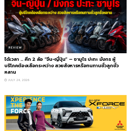
REVIEW
ได้เวลา … ศึก 2 ล้อ “จีน-ญี่ปุ่น” – ซามูไร ปะทะ มังกร ผู้
บริโภคต้องเลือกระหว่าง สวยสังหารหรือทนทานชั่วลูกชั่ว
หลาน
JULY 24, 2026