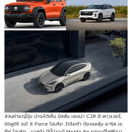
ส่วนค่ายญี่ปุ่น น่าจะได้เห็น นิสสัน เซเรน่า C28 อี-พาวเวอร์,
มิตซูบิชิ จะมี X-Force ไฮบริด ,โตโยต้า ต้องรอลุ้น ยาริส เอ
ทีฟ ไฮบริด , มาสด้า ปีนี้น่าจะมี Mazda 6e รถยนต์ไฟฟ้ามา