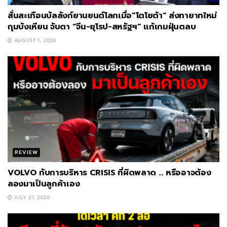
สั่นสะเทือนบัลลังก์ยานยนต์โลกเมื่อ”โตโยต้า” ส่งทายาทใหม่
กุมบังเหียน จับตา “จีน-ยุโรป-สหรัฐฯ” แก้เกมฝุ่นตลบ
AUGUST 1, 2026
REVIEW
VOLVO กับการบริหาร CRISIS ที่ผิดพลาด … หรืออาจต้อง
ลองมาเป็นลูกค้าเอง
JULY 27, 2026