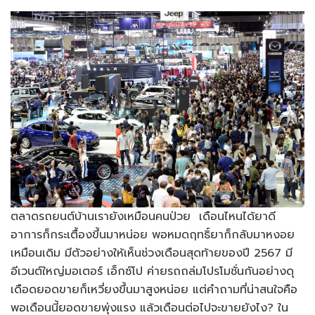
ตลาดรถยนต์บ้านเรายังเหมือนคนป่วย เดือนไหนได้ยาดี
อาการก็กระเตื้องขึ้นมาหน่อย พอหมดฤทธิ์ยาก็กลับมาหงอย
เหมือนเดิม มีตัวอย่างให้เห็นช่วงเดือนสุดท้ายของปี 2567 มี
อีเวนต์ใหญ่มอเตอร์ เอ็กซ์โป ค่ายรถถล่มโปรโมชั่นกันอย่างดุ
เดือดยอดขายก็เหวี่ยงขึ้นมาสูงหน่อย แต่คำถามที่น่าสนใจคือ
พอเดือนนี้ยอดขายพุ่งแรง แล้วเดือนต่อไปจะขายยังไง? ใน