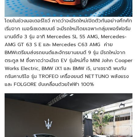
โดยในช่วงมอเตอร์โชว์ คาดว่าจะมีรถใหม่เปิดตัวกันอย่างคึกคัก
เริ่มจาก เมอร์เซเดสเบนซ์ จะมีรถใหม่โดยเฉพาะกลุ่มเพอร์ฟอร์ม
มานซ์ถึง 3 รุ่น อาทิ Mercedes SL 55 AMG, Mercedes-
AMG GT 63 S E และ Mercedes C63 AMG ค่าย
BMWเตรียมส่งรถยนต์และจักรยานยนต์ 9 รุ่น มีรถใหม่จาก
ตระกูล M ซึ่งคาดว่าจะมีรถ EV รุ่นใหม่ที้ง MINI John Cooper
Works Electric, BMW iX1 และ BMW i5, มาเซราติ พบกับ
กรันคาบริโอ รุ่น TROFEO เครื่องยนต์ NETTUNO พลังแรง
และ FOLGORE ขับเคลื่อนด้วยไฟฟ้า 100%