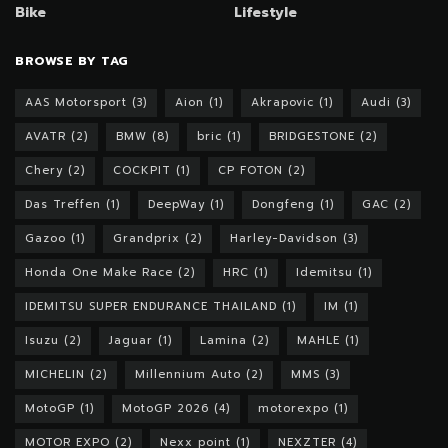
Bike
Lifestyle
BROWSE BY TAG
AAS Motorsport
(3)
Aion
(1)
Akrapovic
(1)
Audi
(3)
AVATR
(2)
BMW
(8)
bric
(1)
BRIDGESTONE
(2)
Chery
(2)
COCKPIT
(1)
CP FOTON
(2)
Das Treffen
(1)
DeepWay
(1)
Dongfeng
(1)
GAC
(2)
Gazoo
(1)
Grandprix
(2)
Harley-Davidson
(3)
Honda One Make Race
(2)
HRC
(1)
Idemitsu
(1)
IDEMITSU SUPER ENDURANCE THAILAND
(1)
IM
(1)
Isuzu
(2)
Jaguar
(1)
Lamina
(2)
MAHLE
(1)
MICHELIN
(2)
Millennium Auto
(2)
MMS
(3)
MotoGP
(1)
MotoGP 2026
(4)
motorexpo
(1)
MOTOR EXPO
(2)
Nexx point
(1)
NEXZTER
(4)