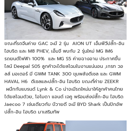
ขณะที่รถจีนค่าย GAC จะมี 2 รุ่น AION UT เอ็มพีวีปลั๊ก-อิน
ไฮบริด และ M8 PHEV, เอ็มจี พบกับ 2 รุ่นใหม่ MG IM6
รถยนต์ไฟฟ้า 100% และ MG S5 ค่ายฉางอาน ประกาศขึ้น
ไลน์ Deepal S05 ลูกค้าจะได้ยลโฉมในงานแน่นอน ,เกรท วอ
ลล์ มอเตอร์ มี GWM TANK 300 ขุมพลังดีเซล และ GWM
HAVAL H6 ดีเซลและปลั๊ก-อิน ไฮบริด ขณะที่ค่าย ZEEKR
ผนึกกับแบรนด์ Lynk & Co น่าจะมีรถใหม่มาให้ลูกค้าคนไทย
ได้ยลโฉมด้วย, โอโมดา แอนด์ เจคู พร้อมส่งปลั๊ก-อิน ไฮบริด
Jaecoo 7 เช่นเดียวกับ บีวายดี จะมี BYD Shark เป็นปิกอัพ
ปลั๊ก-อิน ไฮบริด มาเสริมทัพ