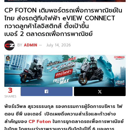
CP FOTON เติมพอร์ตรถเพื่อการพาณิชย์ใน
ไทย ส่งรถตู้ทึบไฟฟ้า eVIEW CONNECT
กวาดลูกค้าโลจิสติกส์ ตั้งเป้าขึ้น
เบอร์ 2 ตลาดรถเพื่อการพาณิชย์
BY
ADMIN
July 14, 2026
3
SHARES
พัชร์รวิพล สุรวรรธนกุล
รองกรรมการผู้จัดการบริหาร
โฟ
ตอน ซีพี มอเตอร์ เปิดเผยถึงความสำเร็จและก้าวย่าง
สำคัญของ
CP Foton
ในการรุกตลาดรถเพื่อการพาณิชย์
ในไทย โดยระบุว่าภาพรวมการเติบโตในปีที่ 6 ของการ