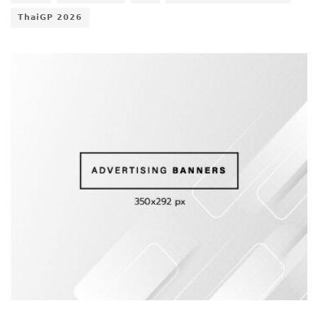
𝗧𝗵𝗮𝗶𝗚𝗣 𝟮𝟬𝟮𝟲