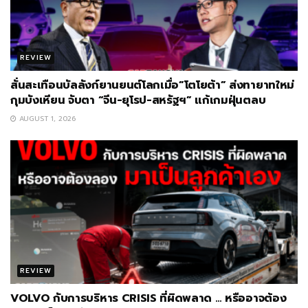
REVIEW
สั่นสะเทือนบัลลังก์ยานยนต์โลกเมื่อ”โตโยต้า” ส่งทายาทใหม่
กุมบังเหียน จับตา “จีน-ยุโรป-สหรัฐฯ” แก้เกมฝุ่นตลบ
AUGUST 1, 2026
REVIEW
VOLVO กับการบริหาร CRISIS ที่ผิดพลาด … หรืออาจต้อง