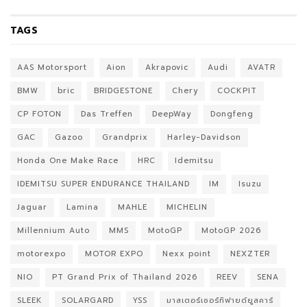
TAGS
AAS Motorsport
Aion
Akrapovic
Audi
AVATR
BMW
bric
BRIDGESTONE
Chery
COCKPIT
CP FOTON
Das Treffen
DeepWay
Dongfeng
GAC
Gazoo
Grandprix
Harley-Davidson
Honda One Make Race
HRC
Idemitsu
IDEMITSU SUPER ENDURANCE THAILAND
IM
Isuzu
Jaguar
Lamina
MAHLE
MICHELIN
Millennium Auto
MMS
MotoGP
MotoGP 2026
motorexpo
MOTOR EXPO
Nexx point
NEXZTER
NIO
PT Grand Prix of Thailand 2026
REEV
SENA
SLEEK
SOLARGARD
YSS
มาสเตอร์เซอร์ทิฟายด์ยูสคาร์