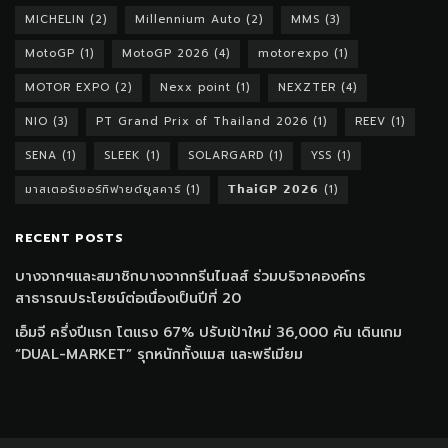
MICHELIN
(2)
Millennium Auto
(2)
MMS
(3)
MotoGP
(1)
MotoGP 2026
(4)
motorexpo
(1)
MOTOR EXPO
(2)
Nexx point
(1)
NEXZTER
(4)
NIO
(3)
PT Grand Prix of Thailand 2026
(1)
REEV
(1)
SENA
(1)
SLEEK
(1)
SOLARGARD
(1)
YSS
(1)
มาสเตอร์เซอร์ทิฟายด์ยูสคาร์
(1)
𝗧𝗵𝗮𝗶𝗚𝗣 𝟮𝟬𝟮𝟲
(1)
RECENT POSTS
บางจากฯและสมาชิกบางจากกรีนไมลส์ ร่วมบริจาคองค์กร
สาธารณประโยชน์ต่อเนื่องเป็นปีที่ 20
เอ็มจี ครึ่งปีแรก โตแรง 67% ปรับเป้าใหม่ 36,000 คัน เดินเกม
“DUAL-MARKET” รุกหนักทั้งแมส และพรีเมียม