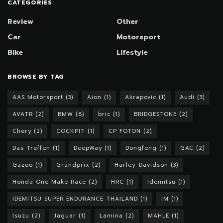
CATEGORIES
Review
Other
Car
Motorsport
Bike
Lifestyle
BROWSE BY TAG
AAS Motorsport
(3)
Aion
(1)
Akrapovic
(1)
Audi
(3)
AVATR
(2)
BMW
(8)
bric
(1)
BRIDGESTONE
(2)
Chery
(2)
COCKPIT
(1)
CP FOTON
(2)
Das Treffen
(1)
DeepWay
(1)
Dongfeng
(1)
GAC
(2)
Gazoo
(1)
Grandprix
(2)
Harley-Davidson
(3)
Honda One Make Race
(2)
HRC
(1)
Idemitsu
(1)
IDEMITSU SUPER ENDURANCE THAILAND
(1)
IM
(1)
Isuzu
(2)
Jaguar
(1)
Lamina
(2)
MAHLE
(1)