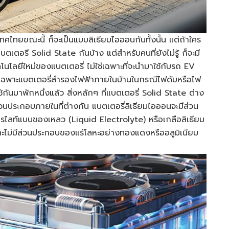
เทศไทยขณะนี้ ก็จะเป็นแบบลิเธียมไอออนกันทั้งนั้น แต่ถ้าใคร
เตอรี Solid State กันบ้าง แต่สำหรับคนที่ยังไม่รู้ ก็จะมี
นโลยีใหม่ของแบตเตอรี่ ไม่ใช่เฉพาะที่จะนำมาใช้กับรถ EV
โดยเฉพาะแบตเตอรี่สำรองไฟฟ้าภายในบ้านในกรณีไฟดับหรือไฟ
ช้กันมาพักหนึ่งแล้ว สิ่งหลักๆ ที่แบตเตอรี่ Solid State ต่าง
วนประกอบภายในที่ต่างกัน แบตเตอรี่ลิเธียมไอออนจะมีส่วน
ทรไลท์แบบของเหลว (Liquid Electrolyte) หรือเกลือลิเธียม
ละไม่มีส่วนประกอบของแร่โลหะอย่างทองแดงหรืออลูมิเนียม