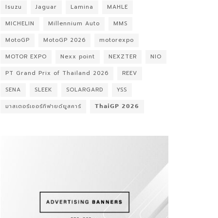
Isuzu
Jaguar
Lamina
MAHLE
MICHELIN
Millennium Auto
MMS
MotoGP
MotoGP 2026
motorexpo
MOTOR EXPO
Nexx point
NEXZTER
NIO
PT Grand Prix of Thailand 2026
REEV
SENA
SLEEK
SOLARGARD
YSS
มาสเตอร์เซอร์ทิฟายด์ยูสคาร์
𝗧𝗵𝗮𝗶𝗚𝗣 𝟮𝟬𝟮𝟲