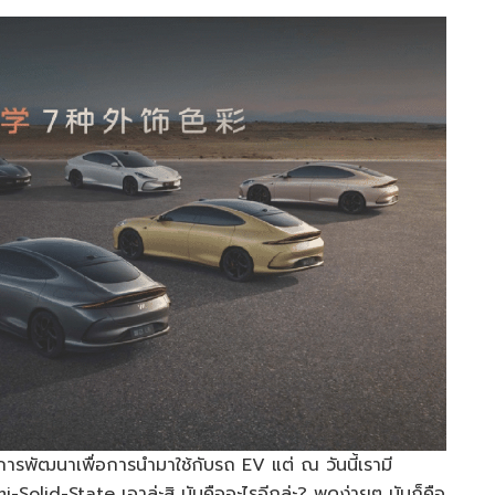
นการพัฒนาเพื่อการนำมาใช้กับรถ EV แต่ ณ วันนี้เรามี
mi-Solid-State เอาล่ะสิ มันคืออะไรอีกล่ะ? พูดง่ายๆ มันก็คือ