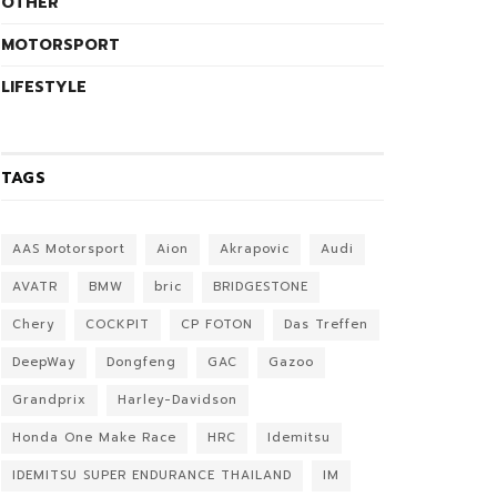
OTHER
MOTORSPORT
LIFESTYLE
TAGS
AAS Motorsport
Aion
Akrapovic
Audi
AVATR
BMW
bric
BRIDGESTONE
Chery
COCKPIT
CP FOTON
Das Treffen
DeepWay
Dongfeng
GAC
Gazoo
Grandprix
Harley-Davidson
Honda One Make Race
HRC
Idemitsu
IDEMITSU SUPER ENDURANCE THAILAND
IM