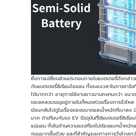
ซึ่งการเปลี่ยนส่วนประกอบภายในแบตเตอรี่ดังกล่าวท
กับแบตเตอรี่ลิเธียมไอออน ทั้งระยะเวลาในการชาร์จ
ได้มากกว่า อายุการใช้งานยาวนานคงทนกว่า ขนาดเล็
ของเหลวบรรจุอยู่ภายในก็หมดห่วงเรื่องการรั่วไหล 
ย้อนกลับไปดูในเรื่องของขนาดและน้ำหนักที่เบาลง นั
มาก ถ้าเทียบกับรถ EV ปัจจุบันที่ใช้แบตเตอรี่ลิเธ
แน่นอน ทั้งในด้านความแรงที่รถไม่ต้องแบกน้ำหนักแบต
ถนนมากขึ้นด้วย และที่สำคัญระยะทางการวิ่งไกลกว่าเ