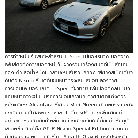
การทำให้เป็นรุ่นพิเศษสำหรับ T-Spec ไม่มีอะไรมาก นอกจาก
เพิ่มสีตัวถังภายนอกใหม่ ก็มีฝาครอบเครื่องยนต์ที่เป็นสีทูโทน
ทอง-ดำ ล้อน้ำหนักเบาลายใหม่สีบรอนซ์ทอง ใส่ยางสเป็คเดียว
กับตัว Nismo ลิ้นใต้กันชนหน้าทรงใหม่ สปอยเลอร์ท้าย
คาร์บอนไฟเบอร์ โลโก้ T-Spec ที่ฝาท้าย เพิ่มช่องดักลม โป่ง
แก้มหน้ากว้างขึ้น เบรกคาร์บอนเซรามิค ภายในตกแต่งด้วย
หนังแท้และ Alcantara สีเขียว Mori Green ด้านสมรรถนะยัง
คงเดิมตามที่ได้อัพเกรดล่าสุดไม่มีการปรับแต่งเพิ่มเติมแต่
อย่างใด ส่วนอีกคันที่โผล่มาในช่วงเงียบงันในปีนั้นแต่กลับดุดัน
เสียเหลือเกินก็คือ GT-R Nismo Special Edition ภายนอก
ตัวถังอย่างโหด มากับสีเทา Stealth Gray ฝากระโปรงหน้า