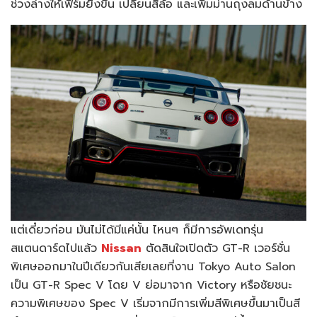
ช่วงล่างให้เฟิร์มยิ่งขึ้น เปลี่ยนสีล้อ และเพิ่มม่านถุงลมด้านข้าง
แต่เดี๋ยวก่อน มันไม่ได้มีแค่นั้น ไหนๆ ก็มีการอัพเดทรุ่น
สแตนดาร์ดไปแล้ว
Nissan
ตัดสินใจเปิดตัว GT-R เวอร์ชั่น
พิเศษออกมาในปีเดียวกันเสียเลยที่งาน Tokyo Auto Salon
เป็น GT-R Spec V โดย V ย่อมาจาก Victory หรือชัยชนะ
ความพิเศษของ Spec V เริ่มจากมีการเพิ่มสีพิเศษขึ้นมาเป็นสี