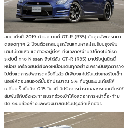
จนมาถึงปี 2019 ด้วยความที่ GT-R (R35) มันถูกอัพเกรดมา
ตลอดทุกๆ 2 ปีจนตัวรถสมบูรณ์จนแทบหาอะไรปรับปรุงเพิ่ม
เติมไม่ได้แล้ว แต่ถ้าจะอยู่นิ่งๆ ทิ้งเวลาให้ผ่านไปก็คงไม่ใช่รถ
ระดับนี้ ทาง Nissan จึงได้จับ GT-R (R35) มาปรับนู่นนิดนี่
หน่อย เครื่องยนต์ยังคงเหมือนเดิมทุกอย่างเพราะมันสุดตาราง
ไปตั้งแต่การอัพเกรดครั้งที่แล้ว มีเพียงแค่ปรับแต่งเทอร์โบเล็ก
น้อยให้ตอบสนองดีขึ้นอีกประมาณ 5% กับจูนระบบเกียร์ให้
เปลี่ยนเร็วขึ้นอีก 0.15 วินาที มีปรับการทำงานของระบบเกียร์ให้
สัมพันธ์กับจังหวะการเบรกช่วงเข้าโค้งลดอาการหน้าดื้อ-ท้าย
ปัด ระบบช่วงล่างและพวงมาลัยปรับปรุงอีกเล็กน้อย