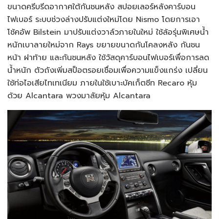
ขนาดครีบรีดอากาศใต้กันชนหลัง สปอยเลอร์หลังคาร์บอน
ไฟเบอร์ ระบบช่วงล่างปรับแต่งใหม่โดย Nismo โดยการเอา
โช้คอัพ Bilstein มาปรับแต่งวาล์วภายในใหม่ ใช้ล้อรุ่นพิเศษน้ำ
หนักเบาลายใหม่จาก Rays ขยายขนาดกันโคลงหลัง กันชน
หน้า ฝาท้าย และกันชนหลัง ใช้วัสดุคาร์บอนไฟเบอร์เพื่อการลด
น้ำหนัก ตัวถังเพิ่มสป็อตรอยเชื่อมเพื่อความแข็งแกร่ง เปลี่ยน
ใช้ท่อไอเสียไทเทเนียม ภายในใช้เบาะบัคเก็ตซีท Recaro หุ้ม
ด้วย Alcantara พวงมาลัยหุ้ม Alcantara