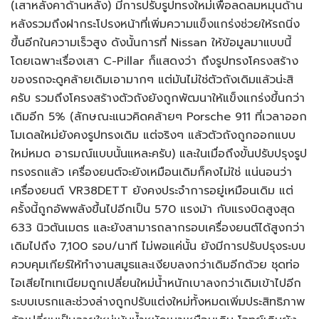
(เสาหลังคาด้านหลัง) มีการปรับรูปทรงใหม่เพื่อลดลมหมุนด้าน
หลังรวมถึงฝากระโปรงหน้าที่เพิ่มความแข็งแกร่งช่วยให้รถนิ่ง
ขึ้นอีกในความเร็วสูง ดังนั้นการที่ Nissan ให้ข้อมูลมาแบบนี้
โดยเฉพาะเรื่องเสา C-Pillar ก็แสดงว่า ถึงรูปทรงโครงสร้าง
ของรถจะดูคล้ายเดิมเอามากๆ แต่มันไม่ใช่ตัวถังเดิมแล้วน่ะสิ
ครับ รวมถึงโครงสร้างตัวถังยังถูกพัฒนาให้แข็งแกร่งขึ้นกว่า
เดิมอีก 5% (ลักษณะแนวคิดคล้ายๆ Porsche 911 ที่เวลาออก
โมเดลใหม่ยังคงรูปทรงเดิม แต่จริงๆ แล้วตัวถังถูกออกแบบ
ใหม่หมด อารมณ์แบบนั้นแหละครับ) และในเมื่อถึงขั้นปรับปรุงรูป
ทรงรถแล้ว เครื่องยนต์จะยังเหมือนเดิมก็คงไม่ใช่ แน่นอนว่า
เครื่องยนต์ VR38DETT ยังคงประจำการอยู่เหมือนเดิม แต่
ครั้งนี้ถูกอัพพลังขึ้นไปอีกเป็น 570 แรงม้า กับแรงบิดสูงสุด
633 นิวตันเมตร และยังสามารถลากรอบเครื่องยนต์ได้สูงกว่า
เดิมไปถึง 7,100 รอบ/นาที ไม่พอแค่นั้น ยังมีการปรับปรุงระบบ
ควบคุมเกียร์ให้ทำงานสมูธและเงียบลงกว่าเดิมอีกด้วย ชุดท่อ
ไอเสียไทเทเนียมถูกเปลี่ยนใหม่น้ำหนักเบาลงกว่าเดิมเข้าไปอีก
ระบบเบรกและช่วงล่างถูกปรับแต่งใหม่ทั้งหมดเพิ่มประสิทธิภาพ