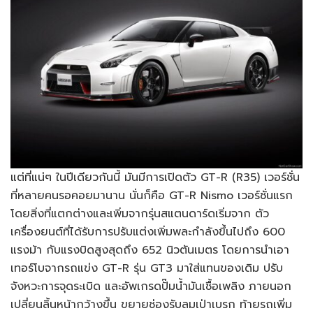
แต่ที่แน่ๆ ในปีเดียวกันนี้ มันมีการเปิดตัว GT-R (R35) เวอร์ชั่น
ที่หลายคนรอคอยมานาน นั่นก็คือ GT-R Nismo เวอร์ชั่นแรก
โดยสิ่งที่แตกต่างและเพิ่มจากรุ่นสแตนดาร์ดเริ่มจาก ตัว
เครื่องยนต์ที่ได้รับการปรับแต่งเพิ่มพละกำลังขึ้นไปถึง 600
แรงม้า กับแรงบิดสูงสุดถึง 652 นิวตันเมตร โดยการนำเอา
เทอร์โบจากรถแข่ง GT-R รุ่น GT3 มาใส่แทนของเดิม ปรับ
จังหวะการจุดระเบิด และอัพเกรดปั๊มน้ำมันเชื้อเพลิง ภายนอก
เปลี่ยนลิ้นหน้ากว้างขึ้น ขยายช่องรับลมเป่าเบรก ท้ายรถเพิ่ม