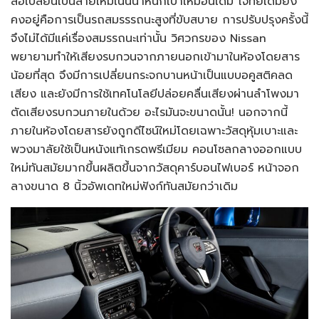
ล้อเปลี่ยนเป็นลายใหม่เน้นน้ำหนักเบาเหมือนเดิม โจทย์เดิมยัง
คงอยู่คือการเป็นรถสมรรรถนะสูงที่ขับสบาย การปรับปรุงครั้งนี้
จึงไม่ได้มีแค่เรื่องสมรรถนะเท่านั้น วิศวกรของ Nissan
พยายามทำให้เสียงรบกวนจากภายนอกเข้ามาในห้องโดยสาร
น้อยที่สุด จึงมีการเปลี่ยนกระจกบานหน้าเป็นแบบอคูสติคลด
เสียง และยังมีการใช้เทคโนโลยีปล่อยคลื่นเสียงผ่านลำโพงมา
ตัดเสียงรบกวนภายในด้วย อะไรมันจะขนาดนั้น! นอกจากนี้
ภายในห้องโดยสารยังถูกดีไซน์ใหม่โดยเฉพาะวัสดุหุ้มเบาะและ
พวงมาลัยใช้เป็นหนังแท้เกรดพรีเมียม คอนโซลกลางออกแบบ
ใหม่ทันสมัยมากขึ้นผลิตขึ้นจากวัสดุคาร์บอนไฟเบอร์ หน้าจอก
ลางขนาด 8 นิ้วอัพเดทใหม่ฟังก์ทันสมัยกว่าเดิม