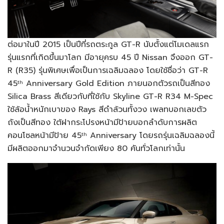
ต่อมาในปี 2015 เป็นปีที่รถตระกูล GT-R นับตั้งแต่โมเดลแรก
รุ่นแรกที่เกิดขึ้นมาโลก มีอายุครบ 45 ปี Nissan จึงออก GT-
R (R35) รุ่นพิเศษเพื่อเป็นการเฉลิมฉลอง โดยใช้ชื่อว่า GT-R
45
Anniversary Gold Edition ภายนอกตัวรถเป็นสีทอง
th
Silica Brass สีเดียวกับที่ใช้กับ Skyline GT-R R34 M-Spec
ใช้ล้อน้ำหนักเบาของ Rays สีดำล้วนทั้งวง เพลทบอกเลขตัว
ถังเป็นสีทอง ใต้ฝากระโปรงหน้ามีป้ายบอกลำดับการผลิต
คอนโซลหน้ามีป้าย 45
Anniversary โดยรถรุ่นเฉลิมฉลองนี้
th
มีผลิตออกมาจำนวนจำกัดเพียง 80 คันทั่วโลกเท่านั้น