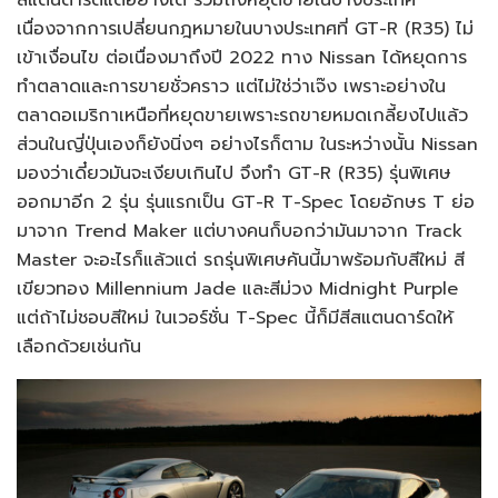
เนื่องจากการเปลี่ยนกฎหมายในบางประเทศที่ GT-R (R35) ไม่
เข้าเงื่อนไข ต่อเนื่องมาถึงปี 2022 ทาง Nissan ได้หยุดการ
ทำตลาดและการขายชั่วคราว แต่ไม่ใช่ว่าเจ๊ง เพราะอย่างใน
ตลาดอเมริกาเหนือที่หยุดขายเพราะรถขายหมดเกลี้ยงไปแล้ว
ส่วนในญี่ปุ่นเองก็ยังนิ่งๆ อย่างไรก็ตาม ในระหว่างนั้น Nissan
มองว่าเดี๋ยวมันจะเงียบเกินไป จึงทำ GT-R (R35) รุ่นพิเศษ
ออกมาอีก 2 รุ่น รุ่นแรกเป็น GT-R T-Spec โดยอักษร T ย่อ
มาจาก Trend Maker แต่บางคนก็บอกว่ามันมาจาก Track
Master จะอะไรก็แล้วแต่ รถรุ่นพิเศษคันนี้มาพร้อมกับสีใหม่ สี
เขียวทอง Millennium Jade และสีม่วง Midnight Purple
แต่ถ้าไม่ชอบสีใหม่ ในเวอร์ชั่น T-Spec นี้ก็มีสีสแตนดาร์ดให้
เลือกด้วยเช่นกัน