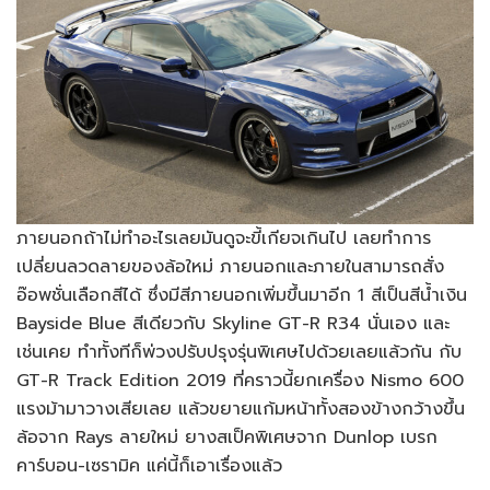
ภายนอกถ้าไม่ทำอะไรเลยมันดูจะขี้เกียจเกินไป เลยทำการ
เปลี่ยนลวดลายของล้อใหม่ ภายนอกและภายในสามารถสั่ง
อ๊อพชั่นเลือกสีได้ ซึ่งมีสีภายนอกเพิ่มขึ้นมาอีก 1 สีเป็นสีน้ำเงิน
Bayside Blue สีเดียวกับ Skyline GT-R R34 นั่นเอง และ
เช่นเคย ทำทั้งทีก็พ่วงปรับปรุงรุ่นพิเศษไปด้วยเลยแล้วกัน กับ
GT-R Track Edition 2019 ที่คราวนี้ยกเครื่อง Nismo 600
แรงม้ามาวางเสียเลย แล้วขยายแก้มหน้าทั้งสองข้างกว้างขึ้น
ล้อจาก Rays ลายใหม่ ยางสเป็คพิเศษจาก Dunlop เบรก
คาร์บอน-เซรามิค แค่นี้ก็เอาเรื่องแล้ว