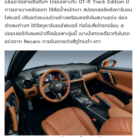
เน้นเอาใจสายซิ่งดิบๆ โดยเฉพาะกับ GT-R Track Edition มี
การเอาเบาะหลังออก ใช้ล้อน้ำหนักเบา สปอยเลอร์หลังคาร์บอน
ไฟเบอร์ ปรับแต่งระบบช่วงล่างพร้อมลงขับในสนามแข่ง ช่อง
ดักลมต่างๆ ใช้วัสดุคาร์บอนไฟเบอร์ ท่อไอเสียไทเทเนียม ส
ปอยเลอร์กันชนหน้าดีไซน์เฉพาะรุ่นนี้ เบาะนั่งทรงเดียวกับในรถ
แข่งจาก Recaro ภายในตกแต่งสีทูโทนดำ-เทา