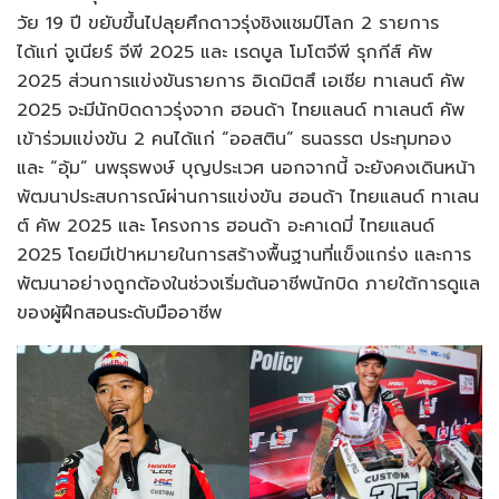
วัย 19 ปี ขยับขึ้นไปลุยศึกดาวรุ่งชิงแชมป์โลก 2 รายการ
ได้แก่ จูเนียร์ จีพี 2025 และ เรดบูล โมโตจีพี รุกกีส์ คัพ
2025 ส่วนการแข่งขันรายการ อิเดมิตสึ เอเชีย ทาเลนต์ คัพ
2025 จะมีนักบิดดาวรุ่งจาก ฮอนด้า ไทยแลนด์ ทาเลนต์ คัพ
เข้าร่วมแข่งขัน 2 คนได้แก่ “ออสติน” ธนฉรรต ประทุมทอง
และ “อุ้ม” นพรุธพงษ์ บุญประเวศ นอกจากนี้ จะยังคงเดินหน้า
พัฒนาประสบการณ์ผ่านการแข่งขัน ฮอนด้า ไทยแลนด์ ทาเลน
ต์ คัพ 2025 และ โครงการ ฮอนด้า อะคาเดมี่ ไทยแลนด์
2025 โดยมีเป้าหมายในการสร้างพื้นฐานที่แข็งแกร่ง และการ
พัฒนาอย่างถูกต้องในช่วงเริ่มต้นอาชีพนักบิด ภายใต้การดูแล
ของผู้ฝึกสอนระดับมืออาชีพ