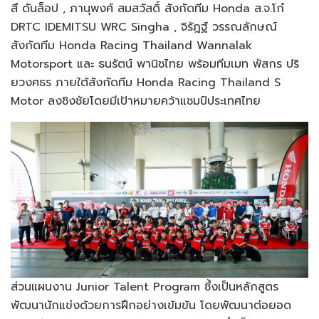
สึ ดันล็อป , ภานุพงศ์ สมสวัสดิ์ สังกัดทีม Honda ส.จ.โก๋
DRTC IDEMITSU WRC Singha , จิรัฎฐ์ วรรณลักษณ์
สังกัดทีม Honda Racing Thailand Wannalak
Motorsport และ ธนรัตน์ พานิชไทย พร้อมทีมเมท พัสกร ปริ
ยวงศธร ภายใต้สังกัดทีม Honda Racing Thailand S
Motor ลงชิงชัยโดยมีเป้าหมายคว้าแชมป์ประเทศไทย
ส่วนแผนงาน Junior Talent Program ซึ้งเป็นหลักสูตร
พัฒนานักแข่งด้วยการฝึกอย่างเข้มข้น โดยพัฒนาต่อยอด