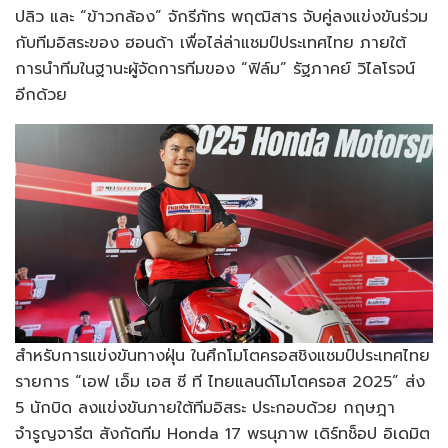
ปลิว และ “ข้าวกล้อง” จักรีภัทร พฤฒิสาร จับคู่ลงแข่งขันร่วม
กับทีมอิสระของ ฮอนด้า เพื่อไล่ล่าแชมป์ประเทศไทย ภายใต้
การนำทีมในฐานะผู้จัดการทีมของ “ฟิล์ม” รัฐภาคย์ วิไลโรจน์
อีกด้วย
สำหรับการแข่งขันทางฝุ่น ในศึกโมโตครอสชิงแชมป์ประเทศไทย
รายการ “เอฟ เอ็ม เอส ซี ที ไทยแลนด์โมโตครอส 2025” ส่ง
5 นักบิด ลงแข่งขันภายใต้ทีมอิสระ ประกอบด้วย กฤษฎา
จำรูญจารีต สังกัดทีม Honda 17 พรนุภาพ เดิร์ทช็อป อิเดมิต