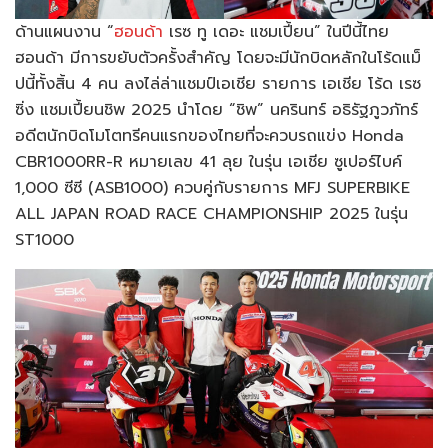
ด้านแผนงาน “
ฮอนด้า
เรซ ทู เดอะ แชมเปี้ยน” ในปีนี้ไทย
ฮอนด้า มีการขยับตัวครั้งสำคัญ โดยจะมีนักบิดหลักในโร้ดแม็
ปนี้ทั้งสิ้น 4 คน ลงไล่ล่าแชมป์เอเชีย รายการ เอเชีย โร้ด เรซ
ซิ่ง แชมเปี้ยนชิพ 2025 นำโดย “ชิพ” นครินทร์ อธิรัฐภูวภัทร์
อดีตนักบิดโมโตทรีคนแรกของไทยที่จะควบรถแข่ง Honda
CBR1000RR-R หมายเลข 41 ลุย ในรุ่น เอเชีย ซูเปอร์ไบค์
1,000 ซีซี (ASB1000) ควบคู่กับรายการ MFJ SUPERBIKE
ALL JAPAN ROAD RACE CHAMPIONSHIP 2025 ในรุ่น
ST1000