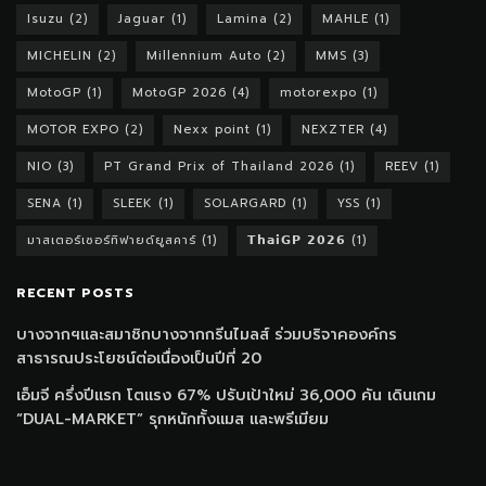
Isuzu
(2)
Jaguar
(1)
Lamina
(2)
MAHLE
(1)
MICHELIN
(2)
Millennium Auto
(2)
MMS
(3)
MotoGP
(1)
MotoGP 2026
(4)
motorexpo
(1)
MOTOR EXPO
(2)
Nexx point
(1)
NEXZTER
(4)
NIO
(3)
PT Grand Prix of Thailand 2026
(1)
REEV
(1)
SENA
(1)
SLEEK
(1)
SOLARGARD
(1)
YSS
(1)
มาสเตอร์เซอร์ทิฟายด์ยูสคาร์
(1)
𝗧𝗵𝗮𝗶𝗚𝗣 𝟮𝟬𝟮𝟲
(1)
RECENT POSTS
บางจากฯและสมาชิกบางจากกรีนไมลส์ ร่วมบริจาคองค์กร
สาธารณประโยชน์ต่อเนื่องเป็นปีที่ 20
เอ็มจี ครึ่งปีแรก โตแรง 67% ปรับเป้าใหม่ 36,000 คัน เดินเกม
“DUAL-MARKET” รุกหนักทั้งแมส และพรีเมียม