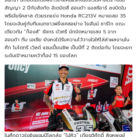
สัญญา 2 ปีกับสังกัด อิเดมิตสึ ฮอนด้า แอลซีอาร์ ลงบิดใน
พรีเมียร์คลาส ด้วยรถแข่ง Honda RC213V หมายเลข 35
โดยจะจับคู่กับทีมเมทชาวฝรั่งเศสอย่าง โยฮันน์ ซาร์โก ขณะ
เดียวกัน “ก๊องส์” ธัชกร บัวศรี นักบิดหมายเลข 5 จาก
ฮอนด้า ทีม เอเชีย ยังคงได้รับความไว้วางใจให้ไล่ล่าผลงานใน
ศึก โมโตทรี เวิลด์ แชมเปี้ยนชิพ เป็นปีที่ 2 ติดต่อกัน โดยจะยก
ระดับเป้าหมายคว้าท็อป 15 ของโลก
ในศึกดาวรุ่งชิงแชมป์โลกส่ง “ไม้คิว” เกียรติศักดิ์ สิงหพงษ์