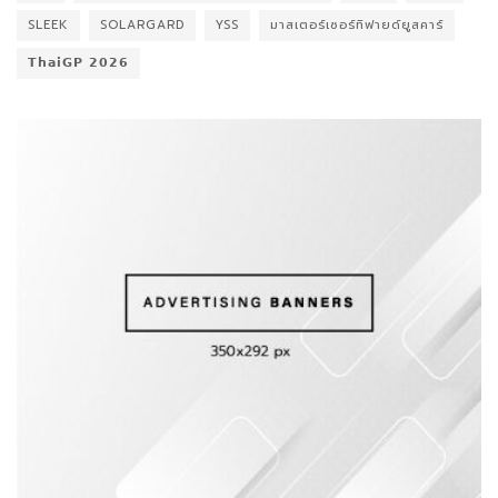
SLEEK
SOLARGARD
YSS
มาสเตอร์เซอร์ทิฟายด์ยูสคาร์
𝗧𝗵𝗮𝗶𝗚𝗣 𝟮𝟬𝟮𝟲