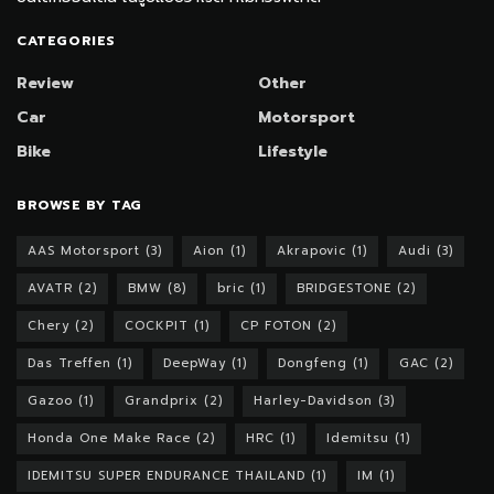
CATEGORIES
Review
Other
Car
Motorsport
Bike
Lifestyle
BROWSE BY TAG
AAS Motorsport
(3)
Aion
(1)
Akrapovic
(1)
Audi
(3)
AVATR
(2)
BMW
(8)
bric
(1)
BRIDGESTONE
(2)
Chery
(2)
COCKPIT
(1)
CP FOTON
(2)
Das Treffen
(1)
DeepWay
(1)
Dongfeng
(1)
GAC
(2)
Gazoo
(1)
Grandprix
(2)
Harley-Davidson
(3)
Honda One Make Race
(2)
HRC
(1)
Idemitsu
(1)
IDEMITSU SUPER ENDURANCE THAILAND
(1)
IM
(1)