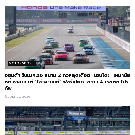
MOTORSPORT
ฮอนด้า วันเมคเรซ สนาม 2 ดวลสุดเดือด “เอ็นโดะ” เหมาชัย
ซิตี้ ชาลเลนต์ “โอ๋-อานนท์” ฟอร์มโหด เข้าวิน 4 เรซติด โปร
คัพ
JULY 25, 2026