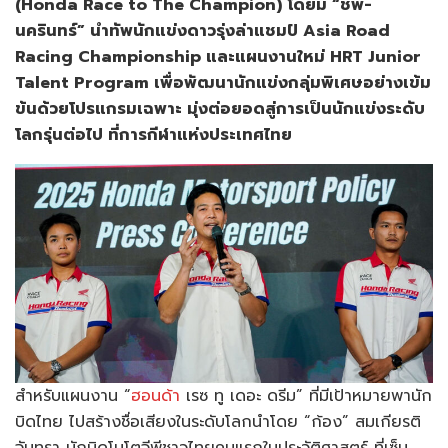
(Honda Race to The Champion) โดยมี “ชิพ-
นครินทร์” นำทัพนักแข่งดาวรุ่งล่าแชมป์ Asia Road
Racing Championship และแผนงานใหม่ HRT Junior
Talent Program เพื่อพัฒนานักแข่งกลุ่มพิเศษอย่างเข้ม
ข้นด้วยโปรแกรมเฉพาะ มุ่งต่อยอดสู่การเป็นนักแข่งระดับ
โลกรุ่นต่อไป ที่การกีฬาแห่งประเทศไทย
สำหรับแผนงาน “
ฮอนด้า
เรซ ทู เดอะ ดรีม” ที่มีเป้าหมายพานัก
บิดไทย ไปสร้างชื่อเสียงในระดับโลกนำโดย “ก้อง” สมเกียรติ
จันทรา นักบิดโมโตจีพีชาวไทยคนแรกในประวัติศาสตร์ ที่เซ็น