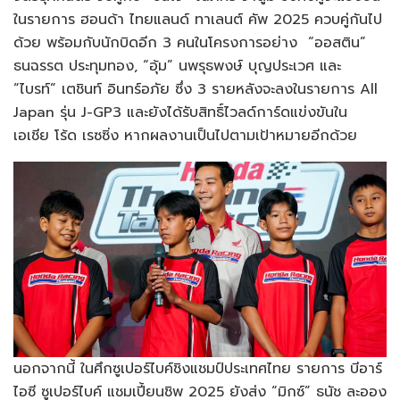
ในรายการ ฮอนด้า ไทยแลนด์ ทาเลนต์ คัพ 2025 ควบคู่กันไป
ด้วย พร้อมกับนักบิดอีก 3 คนในโครงการอย่าง “ออสติน”
ธนฉรรต ประทุมทอง, “อุ้ม” นพรุธพงษ์ บุญประเวศ และ
“ไบรท์” เตชินท์ อินทร์อภัย ซึ่ง 3 รายหลังจะลงในรายการ All
Japan รุ่น J-GP3 และยังได้รับสิทธิ์ไวลด์การ์ดแข่งขันใน
เอเชีย โร้ด เรซซิ่ง หากผลงานเป็นไปตามเป้าหมายอีกด้วย
นอกจากนี้ ในศึกซูเปอร์ไบค์ชิงแชมป์ประเทศไทย รายการ บีอาร์
ไอซี ซูเปอร์ไบค์ แชมเปี้ยนชิพ 2025 ยังส่ง “มิกซ์” ธนัช ละออง