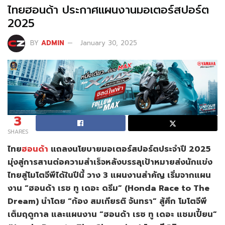
ไทยฮอนด้า ประกาศแผนงานมอเตอร์สปอร์ต
2025
BY
ADMIN
January 30, 2025
3
SHARES
ไทย
ฮอนด้า
แถลงนโยบายมอเตอร์สปอร์ตประจำปี 2025
มุ่งสู่การสานต่อความสำเร็จหลังบรรลุเป้าหมายส่งนักแข่ง
ไทยสู่โมโตจีพีได้ในปีนี้ วาง 3 แผนงานสำคัญ เริ่มจากแผน
งาน “ฮอนด้า เรซ ทู เดอะ ดรีม” (Honda Race to The
Dream) นำโดย “ก้อง สมเกียรติ จันทรา” สู้ศึก โมโตจีพี
เต็มฤดูกาล และแผนงาน “ฮอนด้า เรซ ทู เดอะ แชมเปี้ยน”