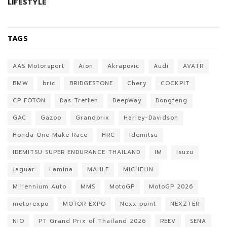
LIFESTYLE
TAGS
AAS Motorsport
Aion
Akrapovic
Audi
AVATR
BMW
bric
BRIDGESTONE
Chery
COCKPIT
CP FOTON
Das Treffen
DeepWay
Dongfeng
GAC
Gazoo
Grandprix
Harley-Davidson
Honda One Make Race
HRC
Idemitsu
IDEMITSU SUPER ENDURANCE THAILAND
IM
Isuzu
Jaguar
Lamina
MAHLE
MICHELIN
Millennium Auto
MMS
MotoGP
MotoGP 2026
motorexpo
MOTOR EXPO
Nexx point
NEXZTER
NIO
PT Grand Prix of Thailand 2026
REEV
SENA