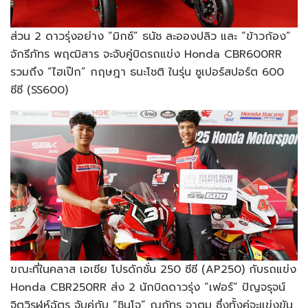
ส่วน 2 ดาวรุ่งอย่าง “มิกซ์” ธนัช ละอองปลิว และ “ข้าวก้อง”
จักรีภัทร พฤฒิสาร จะจับคู่บิดรถแข่ง Honda CBR600RR
รวมถึง “ไฮเป๊ก” กฤษฎา ธนะโชติ ในรุ่น ซูเปอร์สปอร์ต 600
ซีซี (SS600)
ขณะที่ในคลาส เอเชีย โปรดักชั่น 250 ซีซี (AP250) กับรถแข่ง
Honda CBR250RR ส่ง 2 นักบิดดาวรุ่ง “เฟอร์” ปัญจรุจน์
จิตวิรุฬห์ฉัตร จับคู่กับ “ชินโจ” ณภัทร จาตูม ซึ่งทั้งคู่จะแข่งขัน