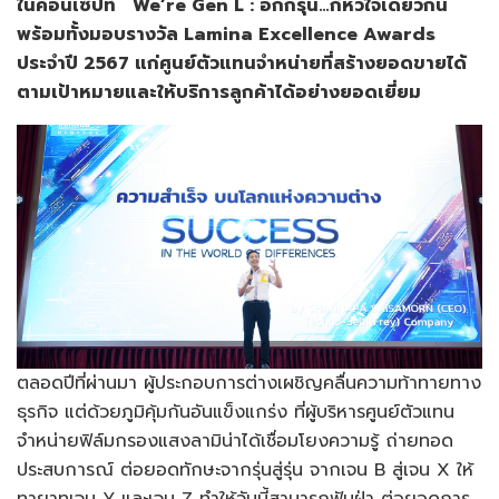
ในคอนเซ็ปท์ We’re Gen L : อีกกี่รุ่น…ก็หัวใจเดียวกัน
พร้อมทั้งมอบรางวัล Lamina Excellence Awards
ประจำปี 2567 แก่ศูนย์ตัวแทนจำหน่ายที่สร้างยอดขายได้
ตามเป้าหมายและให้บริการลูกค้าได้อย่างยอดเยี่ยม
ตลอดปีที่ผ่านมา ผู้ประกอบการต่างเผชิญคลื่นความท้าทายทาง
ธุรกิจ แต่ด้วยภูมิคุ้มกันอันแข็งแกร่ง ที่ผู้บริหารศูนย์ตัวแทน
จำหน่ายฟิล์มกรองแสงลามิน่าได้เชื่อมโยงความรู้ ถ่ายทอด
ประสบการณ์ ต่อยอดทักษะจากรุ่นสู่รุ่น จากเจน B สู่เจน X ให้
ทายาทเจน Y และเจน Z ทำให้วันนี้สามารถฟันฝ่า ต่อยอดการ