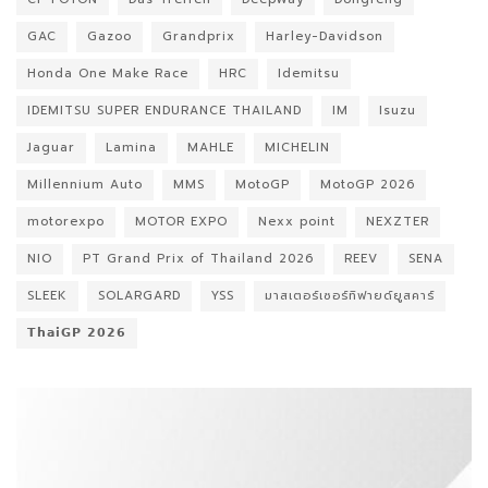
GAC
Gazoo
Grandprix
Harley-Davidson
Honda One Make Race
HRC
Idemitsu
IDEMITSU SUPER ENDURANCE THAILAND
IM
Isuzu
Jaguar
Lamina
MAHLE
MICHELIN
Millennium Auto
MMS
MotoGP
MotoGP 2026
motorexpo
MOTOR EXPO
Nexx point
NEXZTER
NIO
PT Grand Prix of Thailand 2026
REEV
SENA
SLEEK
SOLARGARD
YSS
มาสเตอร์เซอร์ทิฟายด์ยูสคาร์
𝗧𝗵𝗮𝗶𝗚𝗣 𝟮𝟬𝟮𝟲