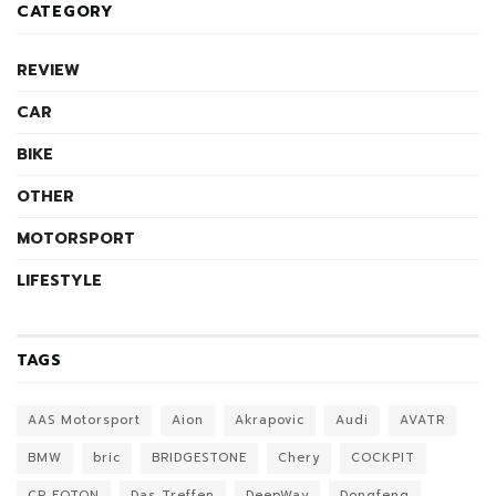
CATEGORY
REVIEW
CAR
BIKE
OTHER
MOTORSPORT
LIFESTYLE
TAGS
AAS Motorsport
Aion
Akrapovic
Audi
AVATR
BMW
bric
BRIDGESTONE
Chery
COCKPIT
CP FOTON
Das Treffen
DeepWay
Dongfeng