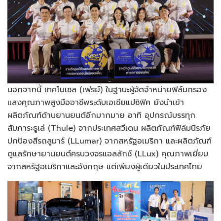
นอกจากนี้ เทคโนเซล (เฟรย์) ในฐานะผู้จัดจำหน่ายฟิล์มกรอง
แสงคุณภาพสูงมืออาชีพระดับเอเชียแปซิฟิค ยังนำเข้า
ผลิตภัณฑ์ด้านยานยนต์อีกมากมาย อาทิ อุปกรณ์บรรทุก
สัมภาระธูเล่ (Thule) จากประเทศสวีเดน ผลิตภัณฑ์ฟิล์มนิรภัย
ปกป้องสีรถลูมาร์ (LLumar) จากสหรัฐอเมริกา และผลิตภัณฑ์
ดูแลรักษายานยนต์ครบวงจรแอลลักซ์ (LLux) คุณภาพเยี่ยม
จากสหรัฐอเมริกาและอังกฤษ แต่เพียงผู้เดียวในประเทศไทย