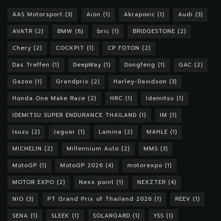
AAS Motorsport
(3)
Aion
(1)
Akrapovic
(1)
Audi
(3)
AVATR
(2)
BMW
(8)
bric
(1)
BRIDGESTONE
(2)
Chery
(2)
COCKPIT
(1)
CP FOTON
(2)
Das Treffen
(1)
DeepWay
(1)
Dongfeng
(1)
GAC
(2)
Gazoo
(1)
Grandprix
(2)
Harley-Davidson
(3)
Honda One Make Race
(2)
HRC
(1)
Idemitsu
(1)
IDEMITSU SUPER ENDURANCE THAILAND
(1)
IM
(1)
Isuzu
(2)
Jaguar
(1)
Lamina
(2)
MAHLE
(1)
MICHELIN
(2)
Millennium Auto
(2)
MMS
(3)
MotoGP
(1)
MotoGP 2026
(4)
motorexpo
(1)
MOTOR EXPO
(2)
Nexx point
(1)
NEXZTER
(4)
NIO
(3)
PT Grand Prix of Thailand 2026
(1)
REEV
(1)
SENA
(1)
SLEEK
(1)
SOLARGARD
(1)
YSS
(1)