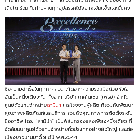
เติบโต ร่วมกันก้าวผ่านทุกอุปสรรคได้อย่างเข้มแข็งและมั่นคง
ซึ่งความสำเร็จในทุกภาคส่วน เกิดจากความร่วมมือด้วยหัวใจ
อันเป็นหนึ่งเดียวกัน ทั้งจาก บริษัท เทคโนเซล (เฟรย์) จำกัด
ศูนย์ตัวแทนจำหน่าย
ลามิน่า
และโรงงานผู้ผลิต ที่ร่วมกันพัฒนา
คุณภาพผลิตภัณฑ์และบริการ รวมถึงคุณภาพการติดตั้งระดับ
มืออาชีพ โดย “ลามิน่า” เป็นฟิล์มกรองแสงเพียงหนึ่งเดียว ที่
จัดสัมมนาศูนย์ตัวแทนจำหน่ายทั่วประเทศอย่างยิ่งใหญ่ และต่อ
เนื่องยาวนานมาตั้งแต่ปี พ.ศ.2544