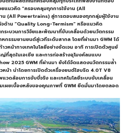
ยนต์ที่มีผลิตภัณฑ์ครอบคลุมทุกประเภทพลังงานที่ตอบ
้วยแนวคิด “ครอบคลุมทุกการใช้งาน (All
น (All Powertrains) สู่การตอบสนองทุกกลุ่มผู้ใช้งาน
นธกิจด้าน “Quality Long-Termism” หรือแนวคิด
่านกระบวนการวิจัยและพัฒนาที่ขับเคลื่อนด้วยนวัตกรรม
าหกรรมยานยนต์สู่เวทีระดับสากล โดยที่ผ่านมา GWM ได้
าวหน้าทางเทคโนโลยีอย่างชัดเจน อาทิ การเปิดตัวศูนย์
ที่สุดในเอเชีย และการก่อสร้างอุโมงค์ลมแบบ
w 2025 GWM ที่ผ่านมา ยังได้จัดแสดงนวัตกรรมล้ำ
นวหน้า นำโดยการเปิดตัวเครื่องยนต์ไฮบริด 4.0T V8
แวดล้อมการขับขี่จริง และเทคโนโลยีระบบขับเคลื่อน
อมเผยเบื้องหลังของคุณภาพที่ GWM ยึดมั่นมาโดยตลอด