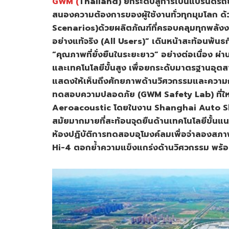
GWM (
Thailand) ยกระดับสู่การเป็นแบรนด์รถ
สนองความต้องการของผู้ใช้งานทั่วทุกมุมโลก ด
Scenarios)ด้วยผลิตภัณฑ์ที่ครอบคลุมทุกพลังงา
อย่างแท้จริง (All Users)” เดินหน้าสะท้อนพั
“คุณภาพที่ยั่งยืนในระยะยาว” อย่างต่อเนื่อง ผ
และเทคโนโลยีขั้นสูง เพื่อยกระดับมาตรฐานอุตส
แสดงให้เห็นถึงศักยภาพด้านวิศวกรรมและความก้
ทดสอบความปลอดภัย (GWM Safety Lab) ที่ใหญ่
Aeroacoustic โดยในงาน Shanghai Auto Sho
สมัยมากมายที่สะท้อนจุดยืนด้านเทคโนโลยีขั้นแ
ห้องปฏิบัติการทดสอบอุโมงค์ลมเพื่อจำลองสภาพ
Hi-4 ตอกย้ำความแข็งแกร่งด้านวิศวกรรม พร้