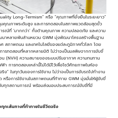
ality Long-Termism” หรือ “คุณภาพที่ยั่งยืนในระยะยาว”
ุมคุณภาพระดับสูง และการทดสอบในสภาพแวดล้อมสุดขั้ว
ะสบการณ์ที่ ‘มากกว่า’ ทั้งด้านคุณภาพ ความปลอดภัย และความ
ะพัฒนาหลายพันล้านหยวน GWM มุ่งพัฒนาโครงสร้างพื้นฐาน
าศ สภาพถนน และเทคโนโลยีของแต่ละภูมิภาคทั่วโลก โดย
รทดสอบที่หลากหลายมิติ ไม่ว่าจะเป็นมลพิษจากการขับขี่
นสะเทือน (NVH) ความสบายของระบบปรับอากาศ ความทนทาน
ฟ้า การทดสอบเหล่านี้ไม่ได้มีไว้เพื่อโชว์ศักยภาพในห้อง
ด้จริง” ในทุกวันของการใช้งาน ไม่ว่าจะเป็นการขับรถไปทำงาน
รือการใช้งานในสภาพถนนที่ท้าทาย GWM มุ่งมั่นให้ผู้ขับขี่
อกับทุกสถานการณ์ พร้อมส่งมอบประสบการณ์ขับขี่ที่มี
กเส้นทางที่ท้าทายในชีวิตจริง