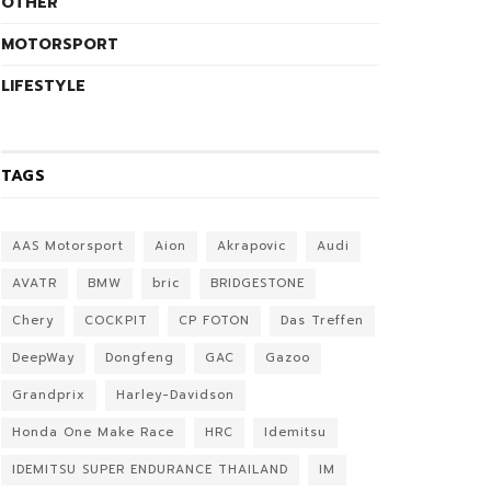
OTHER
MOTORSPORT
LIFESTYLE
TAGS
AAS Motorsport
Aion
Akrapovic
Audi
AVATR
BMW
bric
BRIDGESTONE
Chery
COCKPIT
CP FOTON
Das Treffen
DeepWay
Dongfeng
GAC
Gazoo
Grandprix
Harley-Davidson
Honda One Make Race
HRC
Idemitsu
IDEMITSU SUPER ENDURANCE THAILAND
IM