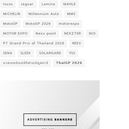
Isuzu
Jaguar
Lamina
MAHLE
MICHELIN
Millennium Auto
MMS
MotoGP
MotoGP 2026
motorexpo
MOTOR EXPO
Nexx point
NEXZTER
NIO
PT Grand Prix of Thailand 2026
REEV
SENA
SLEEK
SOLARGARD
YSS
มาสเตอร์เซอร์ทิฟายด์ยูสคาร์
𝗧𝗵𝗮𝗶𝗚𝗣 𝟮𝟬𝟮𝟲