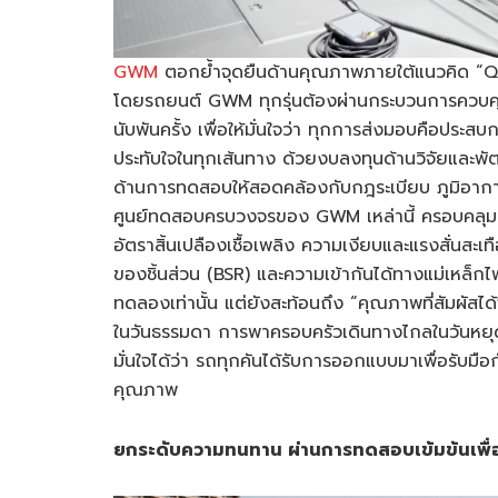
GWM
ตอกย้ำจุดยืนด้านคุณภาพภายใต้แนวคิด “Qu
โดยรถยนต์ GWM ทุกรุ่นต้องผ่านกระบวนการควบค
นับพันครั้ง เพื่อให้มั่นใจว่า ทุกการส่งมอบคือปร
ประทับใจในทุกเส้นทาง ด้วยงบลงทุนด้านวิจัยแล
ด้านการทดสอบให้สอดคล้องกับกฎระเบียบ ภูมิอาก
ศูนย์ทดสอบครบวงจรของ GWM เหล่านี้ ครอบคลุมกา
อัตราสิ้นเปลืองเชื้อเพลิง ความเงียบและแรงสั่
ของชิ้นส่วน (BSR) และความเข้ากันได้ทางแม่เหล็กไฟ
ทดลองเท่านั้น แต่ยังสะท้อนถึง “คุณภาพที่สัมผัสไ
ในวันธรรมดา การพาครอบครัวเดินทางไกลในวันหยุด ห
มั่นใจได้ว่า รถทุกคันได้รับการออกแบบมาเพื่อรับมื
คุณภาพ
ยกระดับความทนทาน ผ่านการทดสอบเข้มข้นเพื่อทุ