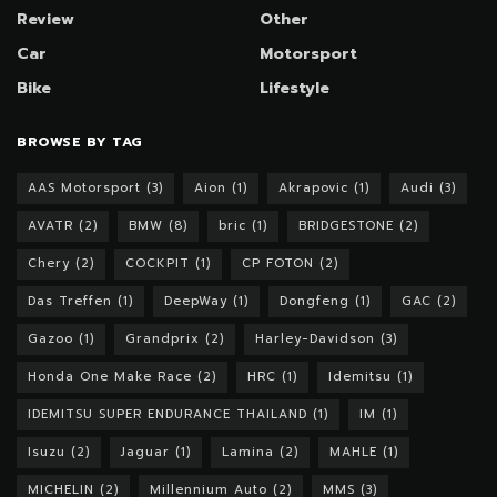
Review
Other
Car
Motorsport
Bike
Lifestyle
BROWSE BY TAG
AAS Motorsport
(3)
Aion
(1)
Akrapovic
(1)
Audi
(3)
AVATR
(2)
BMW
(8)
bric
(1)
BRIDGESTONE
(2)
Chery
(2)
COCKPIT
(1)
CP FOTON
(2)
Das Treffen
(1)
DeepWay
(1)
Dongfeng
(1)
GAC
(2)
Gazoo
(1)
Grandprix
(2)
Harley-Davidson
(3)
Honda One Make Race
(2)
HRC
(1)
Idemitsu
(1)
IDEMITSU SUPER ENDURANCE THAILAND
(1)
IM
(1)
Isuzu
(2)
Jaguar
(1)
Lamina
(2)
MAHLE
(1)
MICHELIN
(2)
Millennium Auto
(2)
MMS
(3)