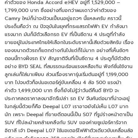
ค่าตัวของ Honda Accord e:HEV อยู่ที่ 1,529,000 –
1,799,000 บาท ซึ่งอย่างที่บอกว่าผมเดาว่าค่าตัวของ
Camry ใหม่ก็น่าจะป้วนเปี้ยนอยู่แถวๆ นี้แหละครับ คราวนี้
ประเด็นคือว่า ณ ปัจจุบันในยุคที่กระแสรถไฟฟ้า EV กำลังมา
แรงมาก มันก็มีตัวเลือกรถ EV ที่เป็นซีดาน 4 ประตูที่กำลัง
ขายอยู่ในประเทศไทยให้เลือกในระดับราคานี้เสียด้วยสิครับ เรื่อง
ของขนาดตัวรถก็แตกต่างกันไปแต่ก็ไม่มาก อย่างที่เห็นชัดๆ
ตอนนี้ทางฝั่งรถ EV สัญชาติจีนที่เป็นซีดาน 4 ประตูก็มีตัวฮิต
อย่าง BYD SEAL ที่สมรรถนะร้อนแรงเหลือเกิน ฟังก์ชั่นใช้งาน
ลูกเล่นก็ใส่มาเพียบ ส่วนเรื่องราคารุ่นเริ่มต้นอยู่ที่ 1,199,000
บาท ไปจบตัวท็อปมอเตอร์คู่ขับเคลื่อน 4 ล้อ 500 แรงม้า
ค่าตัว 1,499,000 บาท ซึ่งก็ยังไม่รู้ว่าวันดีคืนดี BYD จะ
ประกาศลดราคาลงมาอีกรึเปล่า รถ EV จีนคันต่อมาที่น่าจะอยู่
ในกลุ่มนี้ด้วยก็คือ Deepal L07 เราอาจยังไม่เห็น L07 มาก
นัก เพราะ Deepal ที่ขายดีตอนนี้เป็น S07 ที่รูปร่างหน้าตาเป็น
SUV ที่ไปละม้ายคล้ายคลึงกับ SUV ของค่ายซูเปอร์คาร์จาก
อิตาลี เจ้า Deepal L07 ใช้มอเตอร์ไฟฟ้าตัวเดียวขับเคลื่อนล้อ