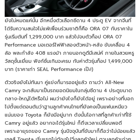
ยังไม่หมดแค่นั้น อีกหนึ่งตัวเลือกซีดาน 4 ประตู EV จากจีนที่
ได้รับความสนใจไม่แพ้เพื่อนร่วมชาติก็คือ ORA 07 กับราคาใน
รุ่นเริ่มต้นที่ 1,299,000 บาท แล้วไปจบตัวท็อป ORA 07
Performance มอเตอร์ไฟฟ้าสองตัวหน้า-หลัง ขับเคลื่อน 4
ล้อ พละกำลัง 408 แรงม้า ภายนอกดูดีมีเสน่ห์ ภายในสวยหรู
วัสดุชั้นเยี่ยม ฟังก์ชั่นเกินจะครบ กับค่าตัวรุ่นท็อป 1,499,000
บาท (ราคาเท่า SEAL Performance เป๊ะ!)
ตัวจริงยังไม่ทันมา คู่แข่งก็มารออยู่แล้ว ถามว่า All-New
Camry จะกลับมาเป็นรถยอดนิยมในกลุ่มซีดาน 4 ประตูขนาด
กลาง-ใหญ่ได้หรือไม่ ผมว่ายังไงก็ยังได้อยู่ เพราะอย่างที่บอก
ไปตั้งแต่ตอนต้นว่าฐานลูกค้าคนไทยที่ยังคงเป็นแฟนเหนียว
แน่นของ Toyota ก็ยังมีอยู่มาก ดังนั้นโอกาสที่ลูกค้าเก่าที่ใช้
Camry อยู่แล้ว อยากจะได้รุ่นใหม่ ก็ถึงเวลาเปลี่ยนพอดี
เพราะอายุรถของ Camry รุ่นปัจจุบันที่ขับมาก็ถือว่าไม่น้อยแล้ว
เซลส์ Toyota เริ่มแรกไม่ต้องไปวิ่งลูกค้าใหม่ ตามลูกค้าเก่าๆ