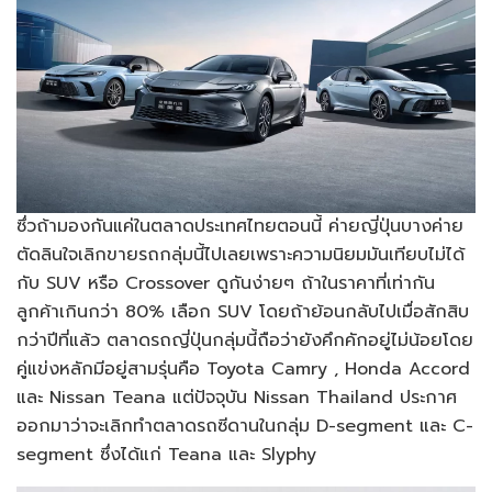
ซึ่วถ้ามองกันแค่ในตลาดประเทศไทยตอนนี้ ค่ายญี่ปุ่นบางค่าย
ตัดลินใจเลิกขายรถกลุ่มนี้ไปเลยเพราะความนิยมมันเทียบไม่ได้
กับ SUV หรือ Crossover ดูกันง่ายๆ ถ้าในราคาที่เท่ากัน
ลูกค้าเกินกว่า 80% เลือก SUV โดยถ้าย้อนกลับไปเมื่อสักสิบ
กว่าปีที่แล้ว ตลาดรถญี่ปุ่นกลุ่มนี้ถือว่ายังคึกคักอยู่ไม่น้อยโดย
คู่แข่งหลักมีอยู่สามรุ่นคือ Toyota Camry , Honda Accord
และ Nissan Teana แต่ปัจจุบัน Nissan Thailand ประกาศ
ออกมาว่าจะเลิกทำตลาดรถซีดานในกลุ่ม D-segment และ C-
segment ซึ่งได้แก่ Teana และ Slyphy