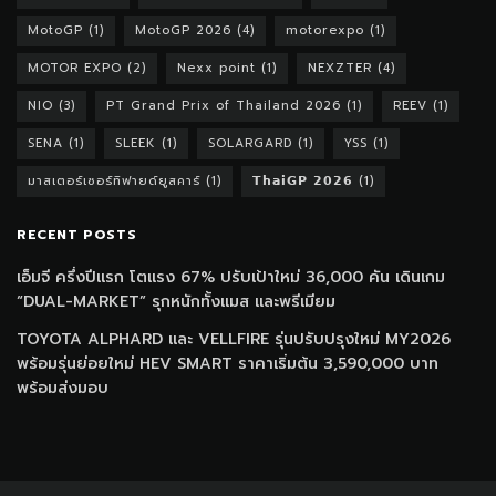
MotoGP
(1)
MotoGP 2026
(4)
motorexpo
(1)
MOTOR EXPO
(2)
Nexx point
(1)
NEXZTER
(4)
NIO
(3)
PT Grand Prix of Thailand 2026
(1)
REEV
(1)
SENA
(1)
SLEEK
(1)
SOLARGARD
(1)
YSS
(1)
มาสเตอร์เซอร์ทิฟายด์ยูสคาร์
(1)
𝗧𝗵𝗮𝗶𝗚𝗣 𝟮𝟬𝟮𝟲
(1)
RECENT POSTS
เอ็มจี ครึ่งปีแรก โตแรง 67% ปรับเป้าใหม่ 36,000 คัน เดินเกม
“DUAL-MARKET” รุกหนักทั้งแมส และพรีเมียม
TOYOTA ALPHARD และ VELLFIRE รุ่นปรับปรุงใหม่ MY2026
พร้อมรุ่นย่อยใหม่ HEV SMART ราคาเริ่มต้น 3,590,000 บาท
พร้อมส่งมอบ