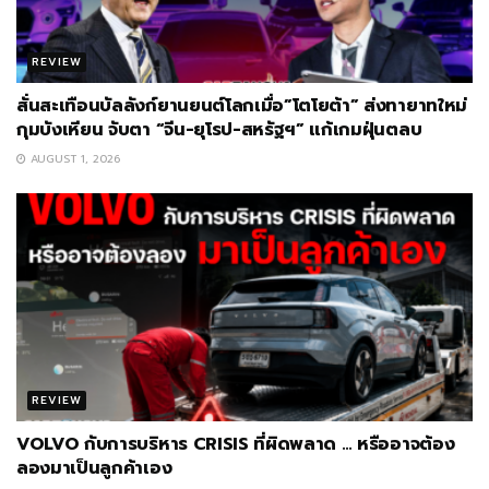
REVIEW
สั่นสะเทือนบัลลังก์ยานยนต์โลกเมื่อ”โตโยต้า” ส่งทายาทใหม่
กุมบังเหียน จับตา “จีน-ยุโรป-สหรัฐฯ” แก้เกมฝุ่นตลบ
AUGUST 1, 2026
REVIEW
VOLVO กับการบริหาร CRISIS ที่ผิดพลาด … หรืออาจต้อง
ลองมาเป็นลูกค้าเอง