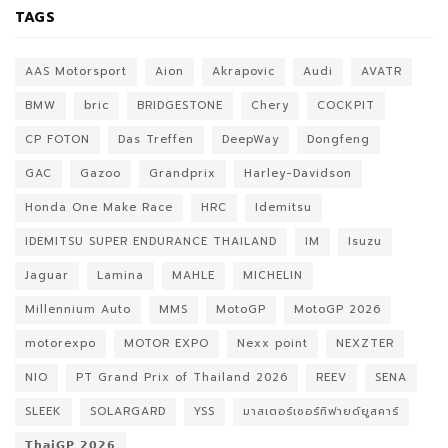
TAGS
AAS Motorsport
Aion
Akrapovic
Audi
AVATR
BMW
bric
BRIDGESTONE
Chery
COCKPIT
CP FOTON
Das Treffen
DeepWay
Dongfeng
GAC
Gazoo
Grandprix
Harley-Davidson
Honda One Make Race
HRC
Idemitsu
IDEMITSU SUPER ENDURANCE THAILAND
IM
Isuzu
Jaguar
Lamina
MAHLE
MICHELIN
Millennium Auto
MMS
MotoGP
MotoGP 2026
motorexpo
MOTOR EXPO
Nexx point
NEXZTER
NIO
PT Grand Prix of Thailand 2026
REEV
SENA
SLEEK
SOLARGARD
YSS
มาสเตอร์เซอร์ทิฟายด์ยูสคาร์
𝗧𝗵𝗮𝗶𝗚𝗣 𝟮𝟬𝟮𝟲