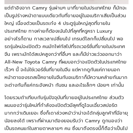
แต่ถ้าอิงจาก Camry รุ่นผ่านๆ มาที่ขายในประเทศไทย ก็มักจะ
เป็นรูปร่างหน้าตาแบบเดียวกับที่ขายอยู่ในอเมริกาเสียเป็นส่วน
ใหญ่ เนื่องด้วยเป็นรถเก๋ง 4 ประตูรุ่นใหญ่สุดที่ขายใน
ประเทศไทย ทางค่ายก็ต้องเน้นไปที่ลุคที่หรูหรา Luxury
อย่างไรก็ตาม กาลเวลาเปลี่ยนไป เทรนด์โลกก็เปลี่ยนไป พอ
รถรุ่นใหม่จะเปิดตัว คนมักโฟกัสไปที่รถเวอร์ชั่นที่ขายในประเทศ
จีน เพราะมักได้สเปคสูงกว่าที่อื่นๆ และก็มีข่าวแว่วออกมาว่า
All-New Toyota Camry ที่ผมบอกว่าจะเปิดตัวในประเทศไทย
เร็วๆ นี้ จะไม่ใช่เวอร์ชั่นที่ขายในจีน แต่หากดูกันแค่ภายนอก
หน้าตาของรถสเป็คขายในจีนกับอเมริกาก็มีความคล้ายกันมาก
จะต่างกันก็แค่กระจังหน้า กันชน และอะไรเล็กๆ น้อยๆ เท่านั้น
โดยรวมถ้าเทียบกับรุ่นปัจจุบันที่ขายอยู่ในประเทศไทย ส่วนตัว
ผมมองว่ารุ่นใหม่ที่กำลังจะเปิดตัวมีลุคที่ดูโฉบเฉี่ยวสปอร์ต
มากกว่าเดิมเยอะ ซึ่งก็เดาล่วงหน้าว่าน่าจะได้กลุ่มลูกค้าที่มีอายุ
น้อยลงได้ เพราะที่ผ่านมาต้องยอมรับว่า Camry ถูกมองว่า
เป็นรถคนแก่ในสายตาหลายๆ คน ซึ่งมาถึงตรงนี้ก็ถือว่าเป็นไป