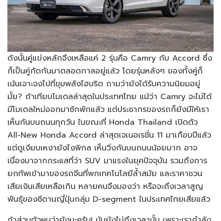
ดังนั้นคู่แข่งหลักจึงเหลือแค่ 2 รุ่นคือ Camry กับ Accord ซึ่ง
ก็เป็นคู่กัดกันมาตลอดกาลอยู่แล้ว โดยรุ่นหลังๆ ของทั้งคู่ก็
เน้นเจาะจงไปที่ขุมพลังไฮบริด ถามว่ายังได้รับความนิยมอยู่
มั้ย? ถ้าเทียบโมเดลล่าสุดในประเทศไทย แม้ว่า Camry จะไม่ได้
มีโมเดลใหม่ออกมาซักพักแล้ว แต่ประชากรของรถก็ยังมีให้เรา
เห็นกันบนถนนทุกวัน ในขณะที่ Honda Thailand เปิดตัว
All-New Honda Accord ล่าสุดเจเนอเรชั่น 11 มาเกือบปีแล้ว
แต่ดูเงียบเหงายังไงพิกล เห็นวิ่งกันบนถนนน้อยมาก อาจ
เนื่องมาจากกระแสที่ว่า SUV มาแรงในยุคปัจจุบัน รวมถึงการ
ยกทัพเข้ามาของรถจีนที่พกเทคโนโลยีล้ำสมัย และราคาชวน
เสียเงินเสียเหลือเกิน หลายคนจึงมองว่า หรือจะถึงเวลาสูญ
พันธุ์ของซีดานญี่ปุ่นกลุ่ม D-segment ในประเทศไทยเสียแล้ว
ถ้าส่วนตัวผมว่ายังนะครับ! มันยังไม่ถึงเวลานั้น เพราะเรากำลัง