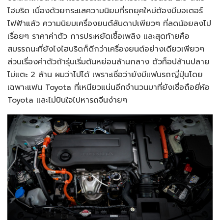
ไฮบริด เนื่องด้วยกระแสความนิยมที่รถยุคใหม่ต้องมีมอเตอร์
ไฟฟ้าแล้ว ความนิยมเครื่องยนต์สันดาปเพียวๆ ที่ลดน้อยลงไป
เรื่อยๆ ราคาค่าตัว การประหยัดเชื้อเพลิง และสุดท้ายคือ
สมรรถนะที่ยังไงไฮบริดก็ดีกว่าเครื่องยนต์อย่างเดียวเพียวๆ
ส่วนเรื่องค่าตัวถ้ารุ่นเริ่มต้นหย่อนล้านกลาง ตัวท็อปล้านปลาย
ไม่แตะ 2 ล้าน ผมว่าไปได้ เพราะเชื่อว่ายังมีแฟนรถญี่ปุ่นโดย
เฉพาะแฟน Toyota ที่เหนียวแน่นอีกจำนวนมาที่ยังเชื่อถือยี่ห้อ
Toyota และไม่ปันใจไปหารถจีนง่ายๆ