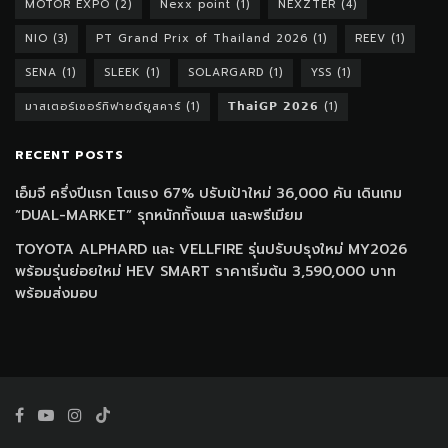
MOTOR EXPO
(2)
Nexx point
(1)
NEXZTER
(4)
NIO
(3)
PT Grand Prix of Thailand 2026
(1)
REEV
(1)
SENA
(1)
SLEEK
(1)
SOLARGARD
(1)
YSS
(1)
มาสเตอร์เซอร์ทิฟายด์ยูสคาร์
(1)
𝗧𝗵𝗮𝗶𝗚𝗣 𝟮𝟬𝟮𝟲
(1)
RECENT POSTS
เอ็มจี ครึ่งปีแรก โตแรง 67% ปรับเป้าใหม่ 36,000 คัน เดินเกม
“DUAL-MARKET” รุกหนักทั้งแมส และพรีเมียม
TOYOTA ALPHARD และ VELLFIRE รุ่นปรับปรุงใหม่ MY2026
พร้อมรุ่นย่อยใหม่ HEV SMART ราคาเริ่มต้น 3,590,000 บาท
พร้อมส่งมอบ