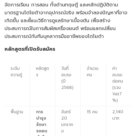
จัดการเรียน การสอน ทั้งด้านทฤษฎี และหลักปฏิบัติตาม
มาตรฐานโตโยต้าจากอุปกรณ์จริง พร้อมจำลองปัญหาที่อาจ
เกิดขึ้น และชี้แนะวิธีการดูแลรักษาเบื้องต้น เพื่อสร้าง
ประสบการณ์ในการสัมผัสเครื่องยนต์ พร้อมแลกเปลี่ยน
ประสบการณ์กับทีมบุคลากรมืออาชีพของโตโยต้า
หลักสูตรที่เปิดรับสมัคร
ระดับ
หลักสูต
วันที่
จำนวน
ค่า
ความรู้
ร
อบรม
คน
อบรม
(ปี
ต่อคน
2568)
(รวม
Vat7
%)
พื้นฐาน
การ
จันทร์
15 คน
2,140
บำรุง
20
บาท
รักษา
มกราค
รถยน
ม