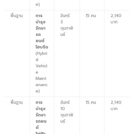
e)
พื้นฐาน
การ
จันทร์
15 คน
2,140
บำรุง
3
บาท
รักษา
กุมภาพั
รถ
นธ์
ยนต์
ไฮบริด
(Hybri
d
Vehicl
e
Maint
enanc
e)
พื้นฐาน
การ
จันทร์
15 คน
2,140
บำรุง
10
บาท
รักษา
กุมภาพั
รถยน
นธ์
ต์
ไฟฟ้า