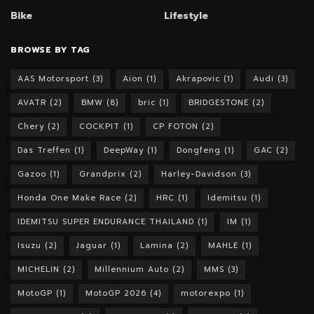
Bike
Lifestyle
BROWSE BY TAG
AAS Motorsport
(3)
Aion
(1)
Akrapovic
(1)
Audi
(3)
AVATR
(2)
BMW
(8)
bric
(1)
BRIDGESTONE
(2)
Chery
(2)
COCKPIT
(1)
CP FOTON
(2)
Das Treffen
(1)
DeepWay
(1)
Dongfeng
(1)
GAC
(2)
Gazoo
(1)
Grandprix
(2)
Harley-Davidson
(3)
Honda One Make Race
(2)
HRC
(1)
Idemitsu
(1)
IDEMITSU SUPER ENDURANCE THAILAND
(1)
IM
(1)
Isuzu
(2)
Jaguar
(1)
Lamina
(2)
MAHLE
(1)
MICHELIN
(2)
Millennium Auto
(2)
MMS
(3)
MotoGP
(1)
MotoGP 2026
(4)
motorexpo
(1)