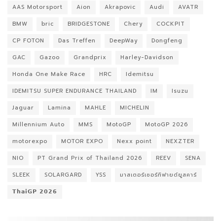
AAS Motorsport
Aion
Akrapovic
Audi
AVATR
BMW
bric
BRIDGESTONE
Chery
COCKPIT
CP FOTON
Das Treffen
DeepWay
Dongfeng
GAC
Gazoo
Grandprix
Harley-Davidson
Honda One Make Race
HRC
Idemitsu
IDEMITSU SUPER ENDURANCE THAILAND
IM
Isuzu
Jaguar
Lamina
MAHLE
MICHELIN
Millennium Auto
MMS
MotoGP
MotoGP 2026
motorexpo
MOTOR EXPO
Nexx point
NEXZTER
NIO
PT Grand Prix of Thailand 2026
REEV
SENA
SLEEK
SOLARGARD
YSS
มาสเตอร์เซอร์ทิฟายด์ยูสคาร์
𝗧𝗵𝗮𝗶𝗚𝗣 𝟮𝟬𝟮𝟲