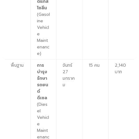
ต์แก๊ส
โซลีน
(Gasol
ine
Vehicl
e
Maint
enanc
e)
พื้นฐาน
การ
จันทร์
15 คน
2,140
บำรุง
27
บาท
รักษา
มกราค
รถยน
ม
ต์
ดีเซล
(Dies
el
Vehicl
e
Maint
enanc