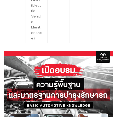
(Elect
ric
Vehicl
e
Maint
enanc
e)