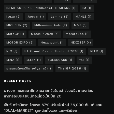
IDEMITSU SUPER ENDURANCE THAILAND
(1)
IM
(1)
Isuzu
(2)
Jaguar
(1)
Lamina
(2)
MAHLE
(1)
MICHELIN
(2)
Millennium Auto
(2)
MMS
(3)
MotoGP
(1)
MotoGP 2026
(4)
motorexpo
(1)
MOTOR EXPO
(2)
Nexx point
(1)
NEXZTER
(4)
NIO
(3)
PT Grand Prix of Thailand 2026
(1)
REEV
(1)
SENA
(1)
SLEEK
(1)
SOLARGARD
(1)
YSS
(1)
มาสเตอร์เซอร์ทิฟายด์ยูสคาร์
(1)
𝗧𝗵𝗮𝗶𝗚𝗣 𝟮𝟬𝟮𝟲
(1)
RECENT POSTS
บางจากฯและสมาชิกบางจากกรีนไมลส์ ร่วมบริจาคองค์กร
สาธารณประโยชน์ต่อเนื่องเป็นปีที่ 20
เอ็มจี ครึ่งปีแรก โตแรง 67% ปรับเป้าใหม่ 36,000 คัน เดินเกม
“DUAL-MARKET” รุกหนักทั้งแมส และพรีเมียม