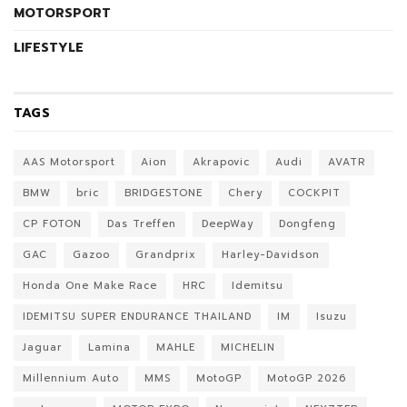
MOTORSPORT
LIFESTYLE
TAGS
AAS Motorsport
Aion
Akrapovic
Audi
AVATR
BMW
bric
BRIDGESTONE
Chery
COCKPIT
CP FOTON
Das Treffen
DeepWay
Dongfeng
GAC
Gazoo
Grandprix
Harley-Davidson
Honda One Make Race
HRC
Idemitsu
IDEMITSU SUPER ENDURANCE THAILAND
IM
Isuzu
Jaguar
Lamina
MAHLE
MICHELIN
Millennium Auto
MMS
MotoGP
MotoGP 2026