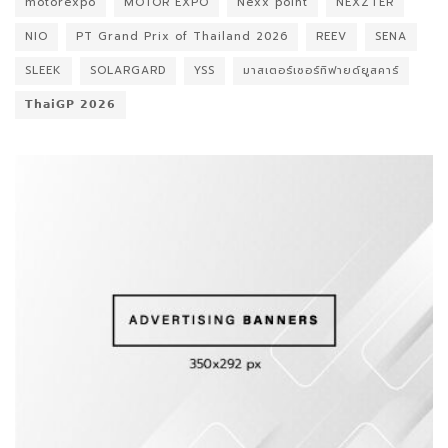
motorexpo
MOTOR EXPO
Nexx point
NEXZTER
NIO
PT Grand Prix of Thailand 2026
REEV
SENA
SLEEK
SOLARGARD
YSS
มาสเตอร์เซอร์ทิฟายด์ยูสคาร์
𝗧𝗵𝗮𝗶𝗚𝗣 𝟮𝟬𝟮𝟲