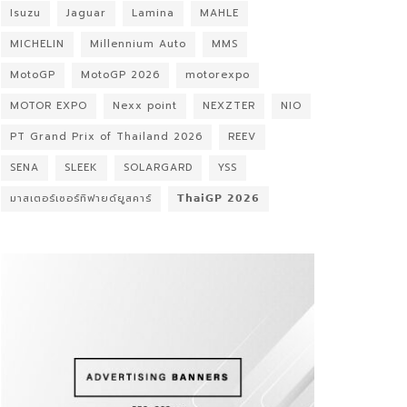
Isuzu
Jaguar
Lamina
MAHLE
MICHELIN
Millennium Auto
MMS
MotoGP
MotoGP 2026
motorexpo
MOTOR EXPO
Nexx point
NEXZTER
NIO
PT Grand Prix of Thailand 2026
REEV
SENA
SLEEK
SOLARGARD
YSS
มาสเตอร์เซอร์ทิฟายด์ยูสคาร์
𝗧𝗵𝗮𝗶𝗚𝗣 𝟮𝟬𝟮𝟲