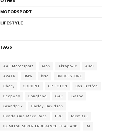
OTHER
MOTORSPORT
LIFESTYLE
TAGS
AAS Motorsport
Aion
Akrapovic
Audi
AVATR
BMW
bric
BRIDGESTONE
Chery
COCKPIT
CP FOTON
Das Treffen
DeepWay
Dongfeng
GAC
Gazoo
Grandprix
Harley-Davidson
Honda One Make Race
HRC
Idemitsu
IDEMITSU SUPER ENDURANCE THAILAND
IM