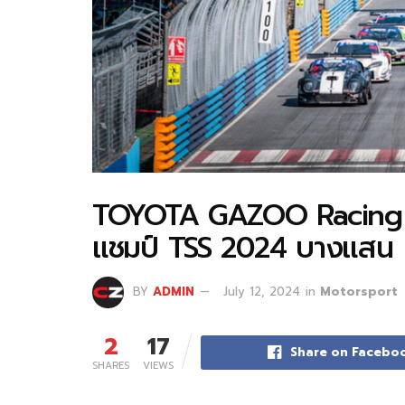
TOYOTA GAZOO Racing Th
แชมป์ TSS 2024 บางแสน
BY
ADMIN
July 12, 2024
in
Motorsport
2
17
Share on Facebo
SHARES
VIEWS