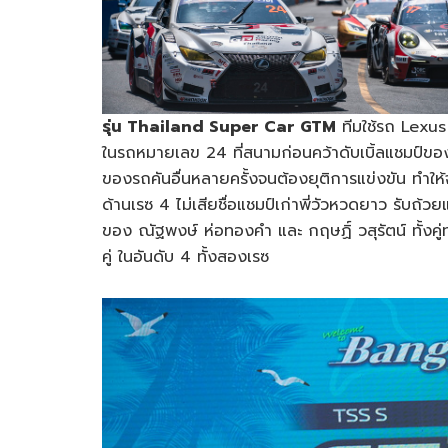
รุ่น Thailand Super Car GTM
ทีมใช้รถ Lexus
ในรถหมายเลข 24 ที่สนามก่อนคว้าดับเบิ้ลแชมป์ของร
ของรถคันอื่นหลายครั้งจนต้องยุติการแข่งขัน ทำ
ด้านเรซ 4 ไม่เสียชื่อแชมป์เก่าพี่วัวหวดยาว รับถ้ว
ของ ณัฐพงษ์ ห่อทองคำ และ กฤษฏิ์ วสุรัตน์ ทั้ง
คู่ ในอันดับ 4 ทั้งสองเรซ