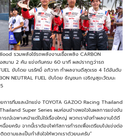
lood รวมพลังใช้รถพลังงานเชื้อเพลิง CARBON
สนาม 2 คัน แข่งกันครบ 60 นาที ผลปรากฏว่ารถ
ขับโดย นรรัศมิ์ อภิวาท ทำผลงานดีสุดเรซ 4 ได้อันดับ
RBON NEUTRAL FUEL ขับโดย ธัญชนก เจริญสุขะวัฒนะ
 5
วยการทีมและนักแข่ง TOYOTA GAZOO Racing Thailand
าร Thailand Super Series ผมค่อนข้างพอใจในผลการแข่งขัน
ารณ์เฉพาะหน้าแต่ไม่ใช่เรื่องใหญ่ พวกเรายังทำผลงานได้ดี
หนื่อยครับ จากนี้เราต้องโฟกัสการทำรถเพื่อเตรียมไปแข่งต่อ
กติดตามและเป็นกำลังใจให้พวกเราด้วยนะครับ”