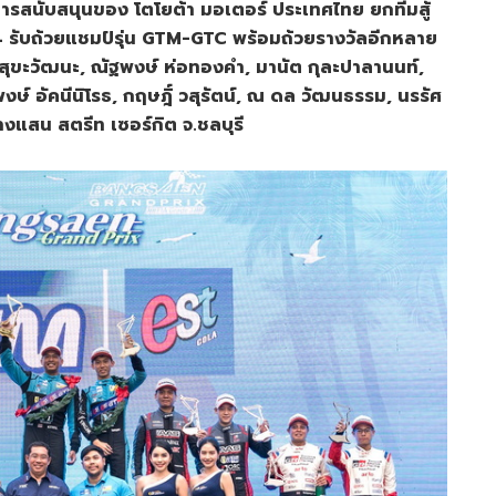
นับสนุนของ โตโยต้า มอเตอร์ ประเทศไทย ยกทีมสู้
รับถ้วยแชมป์รุ่น GTM-GTC พร้อมถ้วยรางวัลอีกหลาย
ิญสุขะวัฒนะ, ณัฐพงษ์ ห่อทองคำ, มานัต กุละปาลานนท์,
ษ์ อัคนีนิโรธ, กฤษฎิ์ วสุรัตน์, ณ ดล วัฒนธรรม, นรรัศ
างแสน สตรีท เซอร์กิต จ.ชลบุรี