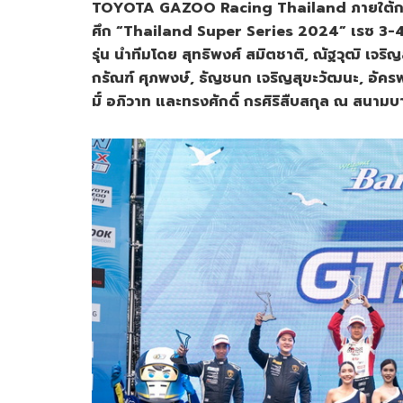
TOYOTA GAZOO Racing Thailand ภายใต้การส
ศึก “Thailand Super Series 2024” เรซ 3-4 
รุ่น นำทีมโดย สุทธิพงศ์ สมิตชาติ, ณัฐวุฒิ เจร
กรัณฑ์ ศุภพงษ์, ธัญชนก เจริญสุขะวัฒนะ, อัครพง
มิ์ อภิวาท และทรงศักดิ์ กรศิริสืบสกุล ณ สนามบ