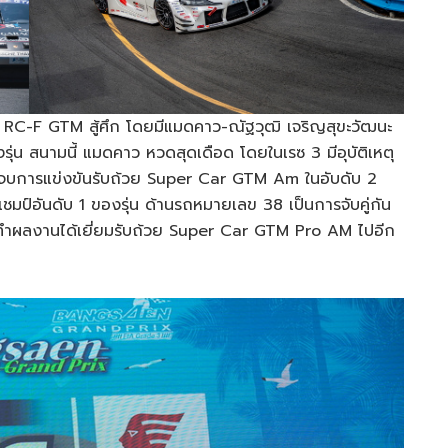
 RC-F GTM สู้ศึก โดยมีแมดคาว-ณัฐวุฒิ เจริญสุขะวัฒนะ
ุ่น สนามนี้ แมดคาว หวดสุดเดือด โดยในเรซ 3 มีอุบัติเหตุ
ให้จบการแข่งขันรับถ้วย Super Car GTM Am ในอับดับ 2
ยแชมป์อันดับ 1 ของรุ่น ด้านรถหมายเลข 38 เป็นการจับคู่กัน
คู่ทำผลงานได้เยี่ยมรับถ้วย Super Car GTM Pro AM ไปอีก