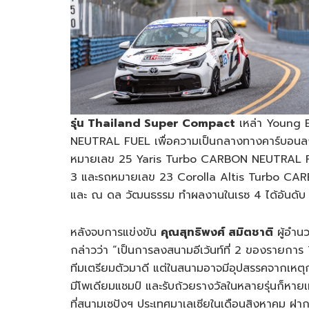
รุ่น Thailand Super Compact
เหล่า Young B
NEUTRAL FUEL เพื่อความเป็นกลางทางคาร์บอนลง
หมายเลข 25 Yaris Turbo CARBON NEUTRAL FUEL 
3 และรถหมายเลข 23 Corolla Altis Turbo CA
และ ณ ดล วัฒนธรรม ทำผลงานในเรซ 4 ได้อันดับ
หลังจบการแข่งขัน
คุณสุทธิพงศ์ สมิตชาติ
ผู้อำน
กล่าวว่า “เป็นการลงสนามอีเว้นท์ที่ 2 ของรายก
ทีมเตรียมตัวมาดี แต่ในสนามอาจมีอุปสรรคจากเหตุก
มีโพเดียมแชมป์ และรับถ้วยรางวัลในหลายรุ่นก็หายเ
ที่สนามเซปังฯ ประเทศมาเลเซียในเดือนสิงหาคม ฝา