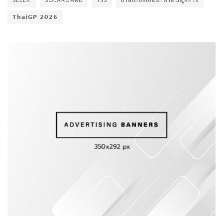
SLEEK
SOLARGARD
YSS
มาสเตอร์เซอร์ทิฟายด์ยูสคาร์
𝗧𝗵𝗮𝗶𝗚𝗣 𝟮𝟬𝟮𝟲