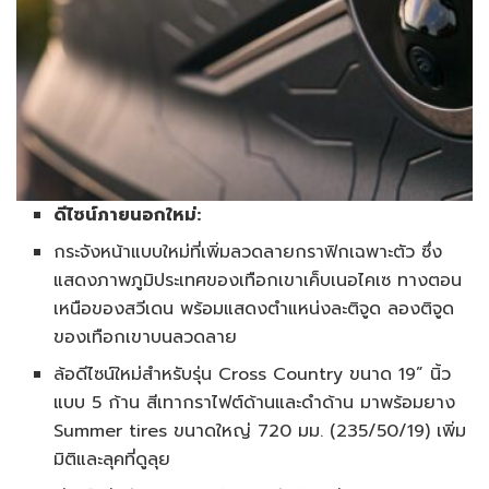
ดีไซน์ภายนอกใหม่:
กระจังหน้าแบบใหม่ที่เพิ่มลวดลายกราฟิกเฉพาะตัว ซึ่ง
แสดงภาพภูมิประเทศของเทือกเขาเค็บเนอไคเซ ทางตอน
เหนือของสวีเดน พร้อมแสดงตำแหน่งละติจูด ลองติจูด
ของเทือกเขาบนลวดลาย
ล้อดีไซน์ใหม่สำหรับรุ่น Cross Country ขนาด 19” นิ้ว
แบบ 5 ก้าน สีเทากราไฟต์ด้านและดำด้าน มาพร้อมยาง
Summer tires ขนาดใหญ่ 720 มม. (235/50/19) เพิ่ม
มิติและลุคที่ดูลุย