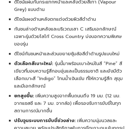
ดีไซน์แผ่นกันกระแทกหน้าและหลังด้วยสีเทา (Vapour
Grey) แบบด้าน
ดีไซน์แผงด้านหลังตกแต่งด้วยผิวสีดำด้าน
กันชนล่างด้านหลังและบริเวณเสา C เสริมเอกลักษณ์
เฉพาะรุ่นด้วยโลโก้ Cross Country บ่งบอกความพิเศษ
ของรุ่น
ดีไซน์กันชนหน้าและส่วนขยายซุ้มล้อสีดำด้านรูปแบบใหม่
ตัวเลือกสีเบาะใหม่:
รุ่นนี้มาพร้อมเบาะใหม่ในสี “Pine” สี
เขียวที่มอบความรู้สึกอบอุ่นและเป็นธรรมชาติ และยังมีตัว
เลือกเบาะสี “Indigo” โทนน้ำเงินเข้ม ที่ให้ความรู้สึก สุขุม
และมีเอกลักษณ์
ยกสูงขึ้น:
เพิ่มความสูงจากพื้นถนนถึง 19 มม. (12 มม.
จากแชสซี และ 7 มม. จากล้อ) เพื่อรองรับการขับขี่ในทุก
สถานการณ์มากขึ้น
ปรับจูนระบบการขับขี่ช่วงล่าง:
เพิ่มความนุ่มนวลและ
ความสบาย พร้อมประสิทธิภาพในการยึดเกาะถนนในทุกรูป