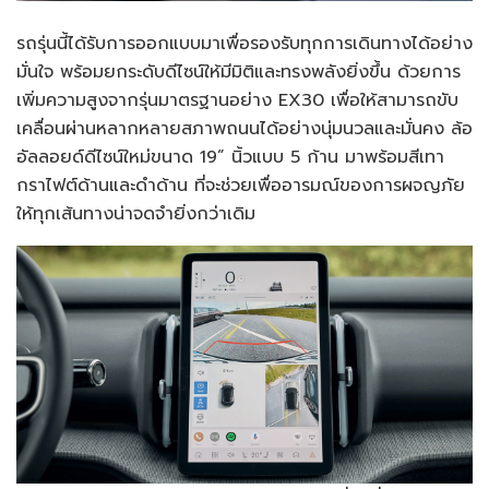
รถรุ่นนี้ได้รับการออกแบบมาเพื่อรองรับทุกการเดินทางได้อย่าง
มั่นใจ พร้อมยกระดับดีไซน์ให้มีมิติและทรงพลังยิ่งขึ้น ด้วยการ
เพิ่มความสูงจากรุ่นมาตรฐานอย่าง EX30 เพื่อให้สามารถขับ
เคลื่อนผ่านหลากหลายสภาพถนนได้อย่างนุ่มนวลและมั่นคง ล้อ
อัลลอยด์ดีไซน์ใหม่ขนาด 19” นิ้วแบบ 5 ก้าน มาพร้อมสีเทา
กราไฟต์ด้านและดำด้าน ที่จะช่วยเพื่ออารมณ์ของการผจญภัย
ให้ทุกเส้นทางน่าจดจำยิ่งกว่าเดิม