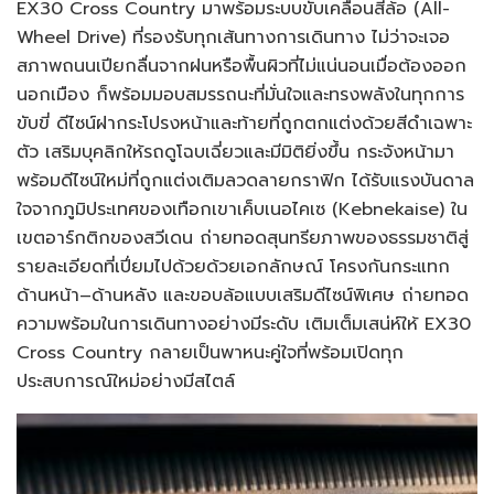
EX30 Cross Country มาพร้อมระบบขับเคลื่อนสี่ล้อ (All-
Wheel Drive) ที่รองรับทุกเส้นทางการเดินทาง ไม่ว่าจะเจอ
สภาพถนนเปียกลื่นจากฝนหรือพื้นผิวที่ไม่แน่นอนเมื่อต้องออก
นอกเมือง ก็พร้อมมอบสมรรถนะที่มั่นใจและทรงพลังในทุกการ
ขับขี่ ดีไซน์ฝากระโปรงหน้าและท้ายที่ถูกตกแต่งด้วยสีดำเฉพาะ
ตัว เสริมบุคลิกให้รถดูโฉบเฉี่ยวและมีมิติยิ่งขึ้น กระจังหน้ามา
พร้อมดีไซน์ใหม่ที่ถูกแต่งเติมลวดลายกราฟิก ได้รับแรงบันดาล
ใจจากภูมิประเทศของเทือกเขาเค็บเนอไคเซ (Kebnekaise) ใน
เขตอาร์กติกของสวีเดน ถ่ายทอดสุนทรียภาพของธรรมชาติสู่
รายละเอียดที่เปี่ยมไปด้วยด้วยเอกลักษณ์ โครงกันกระแทก
ด้านหน้า–ด้านหลัง และขอบล้อแบบเสริมดีไซน์พิเศษ ถ่ายทอด
ความพร้อมในการเดินทางอย่างมีระดับ เติมเต็มเสน่ห์ให้ EX30
Cross Country กลายเป็นพาหนะคู่ใจที่พร้อมเปิดทุก
ประสบการณ์ใหม่อย่างมีสไตล์