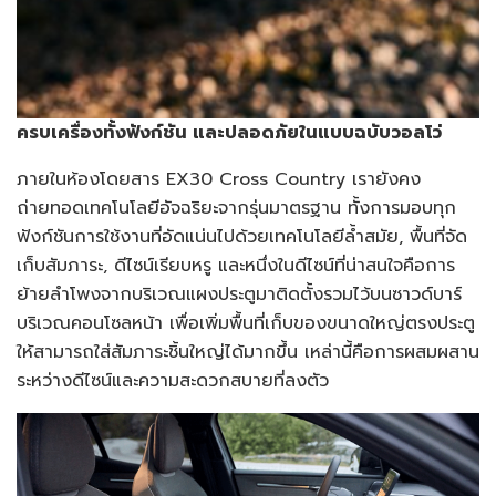
ครบเครื่องทั้งฟังก์ชัน และปลอดภัยในแบบฉบับวอลโว่
ภายในห้องโดยสาร EX30 Cross Country เรายังคง
ถ่ายทอดเทคโนโลยีอัจฉริยะจากรุ่นมาตรฐาน ทั้งการมอบทุก
ฟังก์ชันการใช้งานที่อัดแน่นไปด้วยเทคโนโลยีล้ำสมัย, พื้นที่จัด
เก็บสัมภาระ, ดีไซน์เรียบหรู และหนึ่งในดีไซน์ที่น่าสนใจคือการ
ย้ายลำโพงจากบริเวณแผงประตูมาติดตั้งรวมไว้บนซาวด์บาร์
บริเวณคอนโซลหน้า เพื่อเพิ่มพื้นที่เก็บของขนาดใหญ่ตรงประตู
ให้สามารถใส่สัมภาระชิ้นใหญ่ได้มากขึ้น เหล่านี้คือการผสมผสาน
ระหว่างดีไซน์และความสะดวกสบายที่ลงตัว