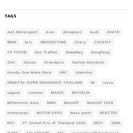
TAGS
AAS Motorsport
Aion
Akrapovic
Audi
AVATR
BMW
bric
BRIDGESTONE
Chery
COCKPIT
CP FOTON
Das Treffen
DeepWay
Dongfeng
GAC
Gazoo
Grandprix
Harley-Davidson
Honda One Make Race
HRC
Idemitsu
IDEMITSU SUPER ENDURANCE THAILAND
IM
Isuzu
Jaguar
Lamina
MAHLE
MICHELIN
Millennium Auto
MMS
MotoGP
MotoGP 2026
motorexpo
MOTOR EXPO
Nexx point
NEXZTER
NIO
PT Grand Prix of Thailand 2026
REEV
SENA