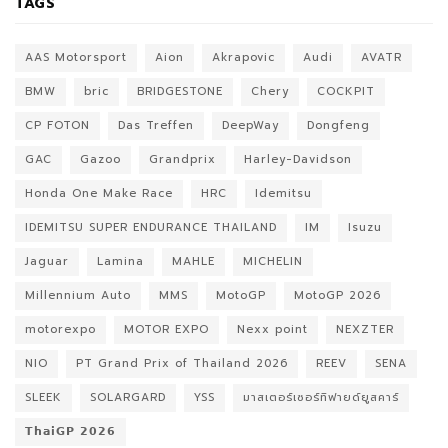
TAGS
AAS Motorsport
Aion
Akrapovic
Audi
AVATR
BMW
bric
BRIDGESTONE
Chery
COCKPIT
CP FOTON
Das Treffen
DeepWay
Dongfeng
GAC
Gazoo
Grandprix
Harley-Davidson
Honda One Make Race
HRC
Idemitsu
IDEMITSU SUPER ENDURANCE THAILAND
IM
Isuzu
Jaguar
Lamina
MAHLE
MICHELIN
Millennium Auto
MMS
MotoGP
MotoGP 2026
motorexpo
MOTOR EXPO
Nexx point
NEXZTER
NIO
PT Grand Prix of Thailand 2026
REEV
SENA
SLEEK
SOLARGARD
YSS
มาสเตอร์เซอร์ทิฟายด์ยูสคาร์
𝗧𝗵𝗮𝗶𝗚𝗣 𝟮𝟬𝟮𝟲