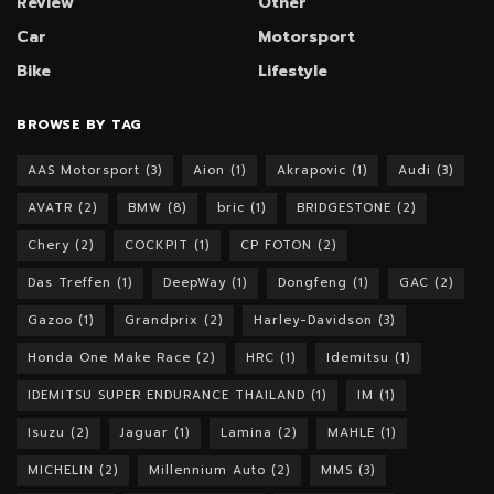
Review
Other
Car
Motorsport
Bike
Lifestyle
BROWSE BY TAG
AAS Motorsport
(3)
Aion
(1)
Akrapovic
(1)
Audi
(3)
AVATR
(2)
BMW
(8)
bric
(1)
BRIDGESTONE
(2)
Chery
(2)
COCKPIT
(1)
CP FOTON
(2)
Das Treffen
(1)
DeepWay
(1)
Dongfeng
(1)
GAC
(2)
Gazoo
(1)
Grandprix
(2)
Harley-Davidson
(3)
Honda One Make Race
(2)
HRC
(1)
Idemitsu
(1)
IDEMITSU SUPER ENDURANCE THAILAND
(1)
IM
(1)
Isuzu
(2)
Jaguar
(1)
Lamina
(2)
MAHLE
(1)
MICHELIN
(2)
Millennium Auto
(2)
MMS
(3)