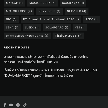
MotoGP
(1)
MotoGP 2026
(4)
motorexpo
(1)
MOTOR EXPO
(2)
Nexx point
(1)
NEXZTER
(4)
NIO
(3)
PT Grand Prix of Thailand 2026
(1)
REEV
(1)
SENA
(1)
SLEEK
(1)
SOLARGARD
(1)
YSS
(1)
มาสเตอร์เซอร์ทิฟายด์ยูสคาร์
(1)
𝗧𝗵𝗮𝗶𝗚𝗣 𝟮𝟬𝟮𝟲
(1)
RECENT POSTS
บางจากฯและสมาชิกบางจากกรีนไมลส์ ร่วมบริจาคองค์กร
สาธารณประโยชน์ต่อเนื่องเป็นปีที่ 20
เอ็มจี ครึ่งปีแรก โตแรง 67% ปรับเป้าใหม่ 36,000 คัน เดินเกม
“DUAL-MARKET” รุกหนักทั้งแมส และพรีเมียม