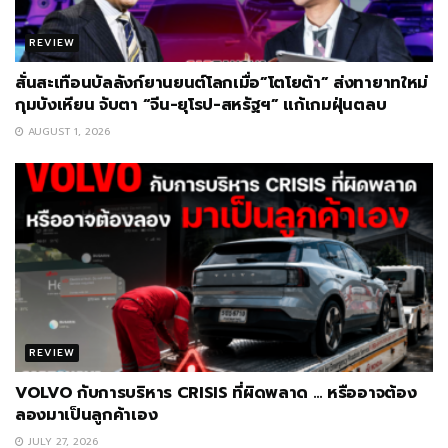
REVIEW
สั่นสะเทือนบัลลังก์ยานยนต์โลกเมื่อ”โตโยต้า” ส่งทายาทใหม่
กุมบังเหียน จับตา “จีน-ยุโรป-สหรัฐฯ” แก้เกมฝุ่นตลบ
AUGUST 1, 2026
REVIEW
VOLVO กับการบริหาร CRISIS ที่ผิดพลาด … หรืออาจต้อง
ลองมาเป็นลูกค้าเอง
JULY 27, 2026