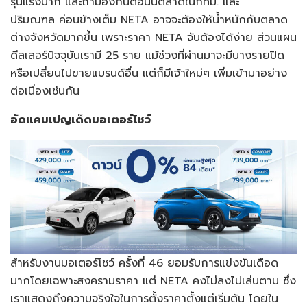
รุนแรงมาก และถ้ามองกันตอนนี้ตลาดในกทม. และ
ปริมณฑล ค่อนข้างเต็ม NETA อาจจะต้องให้น้ำหนักกับตลาด
ต่างจังหวัดมากขึ้น เพราะราคา NETA จับต้องได้ง่าย ส่วนแผน
ดีลเลอร์ปัจจุบันเรามี 25 ราย แม้ช่วงที่ผ่านมาจะมีบางรายปิด
หรือเปลี่ยนไปขายแบรนด์อื่น แต่ก็มีเจ้าใหม่ๆ เพิ่มเข้ามาอย่าง
ต่อเนื่องเช่นกัน
อัดแคมเปญเด็ดมอเตอร์โชว์
สำหรับงานมอเตอร์โชว์ ครั้งที่ 46 ยอมรับการแข่งขันเดือด
มากโดยเฉพาะสงครามราคา แต่ NETA คงไม่ลงไปเล่นตาม ซึ่ง
เราแสดงถึงความจริงใจในการตั้งราคาตั้งแต่เริ่มต้น โดยใน