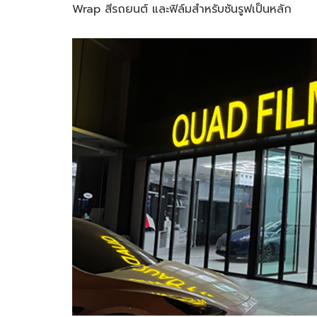
Wrap สีรถยนต์ และฟิล์มสำหรับซันรูฟเป็นหลัก