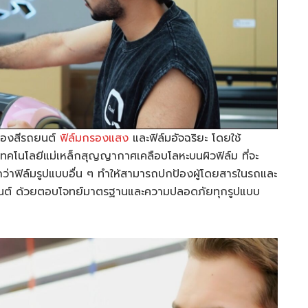
กป้องสีรถยนต์
ฟิล์มกรองแสง
และฟิล์มอัจฉริยะ โดยใช้
โนโลยีแม่เหล็กสุญญากาศเคลือบโลหะบนผิวฟิล์ม ที่จะ
ว่าฟิล์มรูปแบบอื่น ๆ ทำให้สามารถปกป้องผู้โดยสารในรถและ
ยนต์ ด้วยตอบโจทย์มาตรฐานและความปลอดภัยทุกรูปแบบ