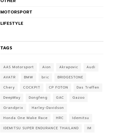
OTHER
MOTORSPORT
LIFESTYLE
TAGS
AAS Motorsport
Aion
Akrapovic
Audi
AVATR
BMW
bric
BRIDGESTONE
Chery
COCKPIT
CP FOTON
Das Treffen
DeepWay
Dongfeng
GAC
Gazoo
Grandprix
Harley-Davidson
Honda One Make Race
HRC
Idemitsu
IDEMITSU SUPER ENDURANCE THAILAND
IM