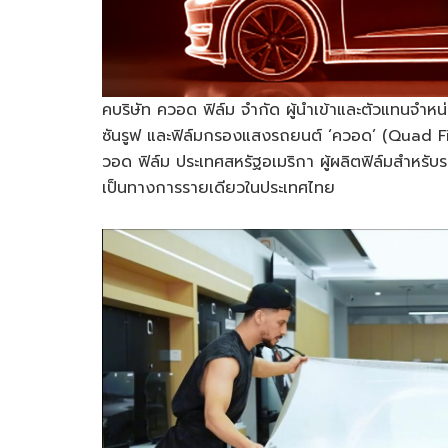
คบริษัท ควอด ฟิล์ม จำกัด ผู้นำเข้าและตัวแทนจำหน
ซันรูฟ และฟิล์มกรองแสงรถยนต์ ‘ควอด’ (Quad Film
วอด ฟิล์ม ประเทศสหรัฐอเมริกา ผู้ผลิตฟิล์มสำหรับ
เป็นทางการรายเดียวในประเทศไทย