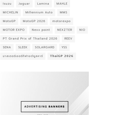
Isuzu
Jaguar
Lamina
MAHLE
MICHELIN
Millennium Auto
MMS
MotoGP
MotoGP 2026
motorexpo
MOTOR EXPO
Nexx point
NEXZTER
NIO
PT Grand Prix of Thailand 2026
REEV
SENA
SLEEK
SOLARGARD
YSS
มาสเตอร์เซอร์ทิฟายด์ยูสคาร์
𝗧𝗵𝗮𝗶𝗚𝗣 𝟮𝟬𝟮𝟲