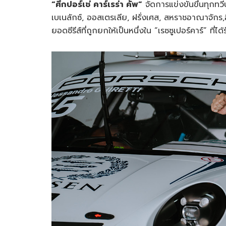
“ศึกปอร์เช่ คาร์เรร่า คัพ”
จัดการแข่งขันขึ้นทุกทวีป
เบเนลักซ์, ออสเตรเลีย, ฝรั่งเศส, สหราชอาณาจักร,อิต
ยอดซีรีส์ที่ถูกยกให้เป็นหนึ่งใน “เรซซูเปอร์คาร์” ท