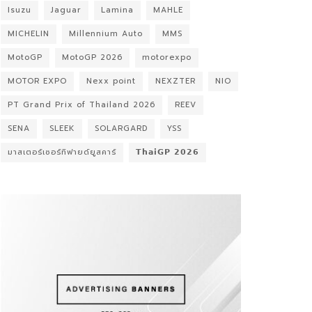
Isuzu
Jaguar
Lamina
MAHLE
MICHELIN
Millennium Auto
MMS
MotoGP
MotoGP 2026
motorexpo
MOTOR EXPO
Nexx point
NEXZTER
NIO
PT Grand Prix of Thailand 2026
REEV
SENA
SLEEK
SOLARGARD
YSS
มาสเตอร์เซอร์ทิฟายด์ยูสคาร์
𝗧𝗵𝗮𝗶𝗚𝗣 𝟮𝟬𝟮𝟲