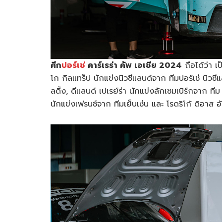
ศึก
ปอร์เช่
คาร์เรร่า คัพ เอเชีย 2024
ถือได้ว่า เ
โก กิลแทร็ป นักแข่งนิวซีแลนด์จาก ทีมปอร์เช่ นิวซี
ลดิ้ง, ดีแลนด์ เปเรย์ร่า นักแข่งลักเซมเบิร์กจาก ทีม
นักแข่งเฟรนช์จาก ทีมเย็บเซ่น และ โรดริโก้ ดิอาส อ