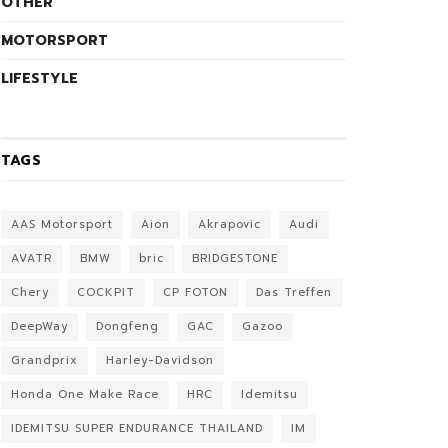
OTHER
MOTORSPORT
LIFESTYLE
TAGS
AAS Motorsport
Aion
Akrapovic
Audi
AVATR
BMW
bric
BRIDGESTONE
Chery
COCKPIT
CP FOTON
Das Treffen
DeepWay
Dongfeng
GAC
Gazoo
Grandprix
Harley-Davidson
Honda One Make Race
HRC
Idemitsu
IDEMITSU SUPER ENDURANCE THAILAND
IM