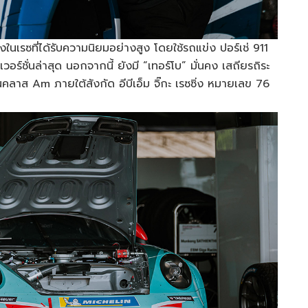
ึ่งในเรซที่ได้รับความนิยมอย่างสูง โดยใช้รถแข่ง ปอร์เช่ 911
ร์ชั่นล่าสุด นอกจากนี้ ยังมี “เทอร์โบ” มั่นคง เสถียรถิระ
ในคลาส Am ภายใต้สังกัด อีบีเอ็ม จิ๊กะ เรซซิ่ง หมายเลข 76