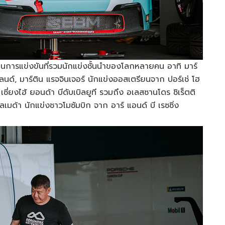
ป็นการแข่งขันที่รวมนักแข่งชั้นนำของโลกหลายคน อาทิ มาร์
แลนด์, มาร์ติน แรจจินเจอร์ นักแข่งออสเตรียนจาก ปอร์เช่ โฮ
 เซี่ยงไฮ้ ยอนด้า บีดับเบิลยูที รวมถึง อเลสซานโดร ชิเร็ตติ
ัลเมด้า นักแข่งชาวโมซัมบิก จาก อาร์ แอนด์ บี เรซซิ่ง