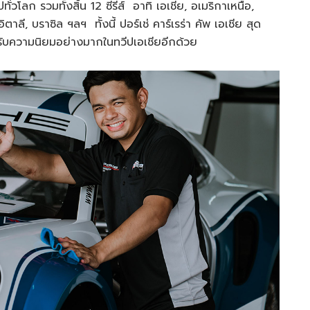
ทั่วโลก รวมทั้งสิ้น 12 ซีรีส์ อาทิ เอเชีย, อเมริกาเหนือ,
าลี, บราซิล ฯลฯ ทั้งนี้ ปอร์เช่ คาร์เรร่า คัพ เอเชีย สุด
ี่ได้รับความนิยมอย่างมากในทวีปเอเชียอีกด้วย