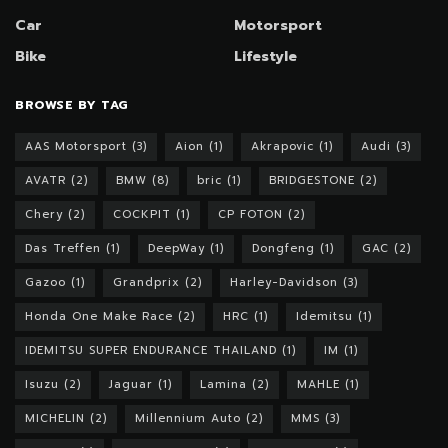
Car
Motorsport
Bike
Lifestyle
BROWSE BY TAG
AAS Motorsport
(3)
Aion
(1)
Akrapovic
(1)
Audi
(3)
AVATR
(2)
BMW
(8)
bric
(1)
BRIDGESTONE
(2)
Chery
(2)
COCKPIT
(1)
CP FOTON
(2)
Das Treffen
(1)
DeepWay
(1)
Dongfeng
(1)
GAC
(2)
Gazoo
(1)
Grandprix
(2)
Harley-Davidson
(3)
Honda One Make Race
(2)
HRC
(1)
Idemitsu
(1)
IDEMITSU SUPER ENDURANCE THAILAND
(1)
IM
(1)
Isuzu
(2)
Jaguar
(1)
Lamina
(2)
MAHLE
(1)
MICHELIN
(2)
Millennium Auto
(2)
MMS
(3)