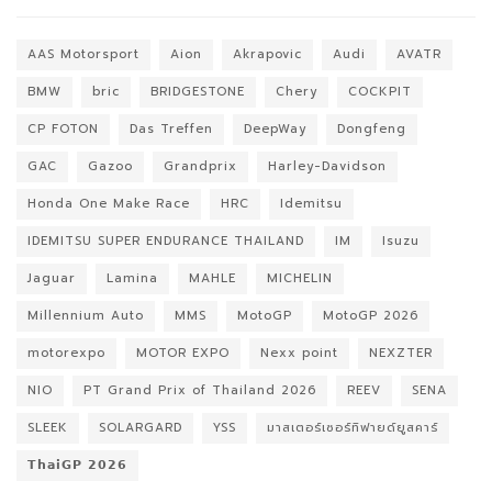
AAS Motorsport
Aion
Akrapovic
Audi
AVATR
BMW
bric
BRIDGESTONE
Chery
COCKPIT
CP FOTON
Das Treffen
DeepWay
Dongfeng
GAC
Gazoo
Grandprix
Harley-Davidson
Honda One Make Race
HRC
Idemitsu
IDEMITSU SUPER ENDURANCE THAILAND
IM
Isuzu
Jaguar
Lamina
MAHLE
MICHELIN
Millennium Auto
MMS
MotoGP
MotoGP 2026
motorexpo
MOTOR EXPO
Nexx point
NEXZTER
NIO
PT Grand Prix of Thailand 2026
REEV
SENA
SLEEK
SOLARGARD
YSS
มาสเตอร์เซอร์ทิฟายด์ยูสคาร์
𝗧𝗵𝗮𝗶𝗚𝗣 𝟮𝟬𝟮𝟲