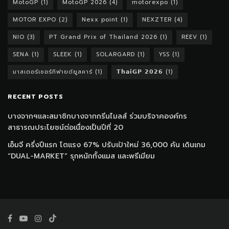
MotoGP
(1)
MotoGP 2026
(4)
motorexpo
(1)
MOTOR EXPO
(2)
Nexx point
(1)
NEXZTER
(4)
NIO
(3)
PT Grand Prix of Thailand 2026
(1)
REEV
(1)
SENA
(1)
SLEEK
(1)
SOLARGARD
(1)
YSS
(1)
มาสเตอร์เซอร์ทิฟายด์ยูสคาร์
(1)
𝗧𝗵𝗮𝗶𝗚𝗣 𝟮𝟬𝟮𝟲
(1)
RECENT POSTS
บางจากฯและสมาชิกบางจากกรีนไมลส์ ร่วมบริจาคองค์กร
สาธารณประโยชน์ต่อเนื่องเป็นปีที่ 20
เอ็มจี ครึ่งปีแรก โตแรง 67% ปรับเป้าใหม่ 36,000 คัน เดินเกม
“DUAL-MARKET” รุกหนักทั้งแมส และพรีเมียม