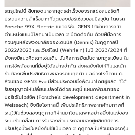
รถรุ่นใหม่นี้ สืบทอดมาจากสูตรสำเร็จของรถแข่งสปอร์ตที่
ประสบความสำเร็จมากที่สุดของปอร์เช่จวบจนปัจจุบัน โดยรถ
Porsche 99X Electric ในเวอร์ชัน GEN3
ได้ผ่านการคว้า
ตำแหน่งแชมป์โลกมาเป็นเวลา 2
ปีติดต่อกัน ด้วยฝีมือการ
ควบคุมหลังพวงมาลัยของเดนนิส (Dennis) ในฤดูกาลปี
2022
/
2023
และเวียร์ไลน์ (Wehrlein) ในปี 2023/2024
ที่
ยังคงมีแนวคิดเฉกเช่นเดิม นั่นคือการยึดมั่นตามกฎระเบียบ ใน
การใช้พลังงานที่มีอยู่ได้อย่างจำกัด ส่งผลบังคับให้ทีมและนัก
ขับต้องเพิ่มประสิทธิภาพของรถในทุกด้าน อย่างไรก็ตาม ใน
ส่วนของ GEN3 Evo
มีส่วนประกอบซึ่งพัฒนาโดยผู้ผลิต ที่ได้
รับอนุญาตให้เปลี่ยนแปลงได้ด้วยเหตุนี้ แผนกพัฒนาของ
ปอร์เช่ในไวส์ซัค (Porsche’s development department in
Weissach) จึงถือโอกาสนี้ เพิ่มประสิทธิภาพจากศักยภาพที่
ระบุไว้ในช่วงสองฤดูกาลที่ผ่านมาโดยเฉพาะอย่างยิ่งในแง่ของ
ระบบขับเคลื่อน การรับรองส่วนประกอบของผู้ผลิตที่มีการ
ปรับปรุงนี้จะมีผลบังคับใช้เป็นเวลา 2 ฤดูกาล ในส่วนของรถรุ่น