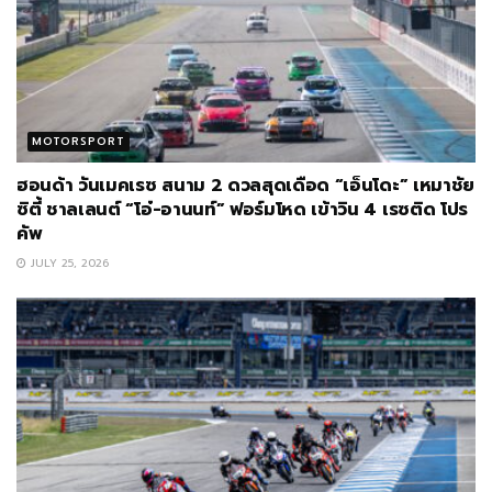
MOTORSPORT
ฮอนด้า วันเมคเรซ สนาม 2 ดวลสุดเดือด “เอ็นโดะ” เหมาชัย
ซิตี้ ชาลเลนต์ “โอ๋-อานนท์” ฟอร์มโหด เข้าวิน 4 เรซติด โปร
คัพ
JULY 25, 2026