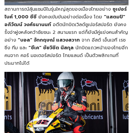
สถานการณ์ลุ้นแชมป์ในรุ่นใหญ่สุดของเมืองไทยอย่าง
ซูเปอร์
ไบค์ 1,000 ซีซี
ยังคงเข้มข้นอย่างต่อเนื่อง โดย
“แสตมป์”
อภิวัฒน์ วงศ์ธนานนท์
อดีตนักบิดเวิลด์ซูเปอร์สปอร์ต ยังคง
รั้งจ่าฝูงหลังคว้าชัยชนะ 2 สนามแรก แต่ก็ยังมีคู่แข่งคนสำคัญ
อย่าง
“บอล” จักกฤษณ์ แสวงสวาท
จาก อีสต์ เอ็นเจที เรซ
ซิ่ง ทีม และ
“ซีเค” ชัยวิชิต นิสกุล
นักบิดแถวหน้าของไทยอีก
คนจาก คอร์ มอเตอร์สปอร์ต ไทยแลนด์ เป็นตัวพลิกเกมที่
ประมาทไม่ได้