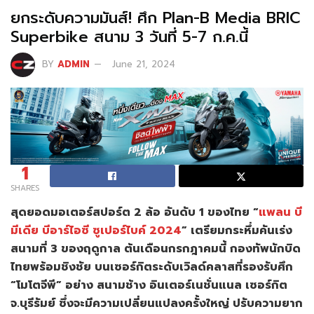
ยกระดับความมันส์! ศึก Plan-B Media BRIC
Superbike สนาม 3 วันที่ 5-7 ก.ค.นี้
BY
ADMIN
June 21, 2024
1
SHARES
สุดยอดมอเตอร์สปอร์ต 2 ล้อ อันดับ 1 ของไทย “
แพลน บี
มีเดีย บีอาร์ไอซี ซูเปอร์ไบค์ 2024
” เตรียมกระหึ่มคันเร่ง
สนามที่ 3 ของฤดูกาล ต้นเดือนกรกฎาคมนี้ กองทัพนักบิด
ไทยพร้อมชิงชัย บนเซอร์กิตระดับเวิลด์คลาสที่รองรับศึก
“โมโตจีพี” อย่าง สนามช้าง อินเตอร์เนชั่นแนล เซอร์กิต
จ.บุรีรัมย์ ซึ่งจะมีความเปลี่ยนแปลงครั้งใหญ่ ปรับความยาก