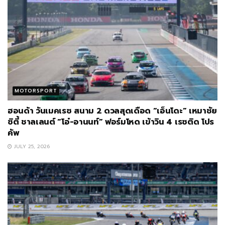
MOTORSPORT
ฮอนด้า วันเมคเรซ สนาม 2 ดวลสุดเดือด “เอ็นโดะ” เหมาชัย
ซิตี้ ชาลเลนต์ “โอ๋-อานนท์” ฟอร์มโหด เข้าวิน 4 เรซติด โปร
คัพ
JULY 25, 2026