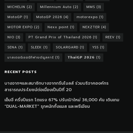
MICHELIN
(2)
Millennium Auto
(2)
MMS
(3)
MotoGP
(1)
MotoGP 2026
(4)
motorexpo
(1)
MOTOR EXPO
(2)
Nexx point
(1)
NEXZTER
(4)
NIO
(3)
PT Grand Prix of Thailand 2026
(1)
REEV
(1)
SENA
(1)
SLEEK
(1)
SOLARGARD
(1)
YSS
(1)
มาสเตอร์เซอร์ทิฟายด์ยูสคาร์
(1)
𝗧𝗵𝗮𝗶𝗚𝗣 𝟮𝟬𝟮𝟲
(1)
RECENT POSTS
บางจากฯและสมาชิกบางจากกรีนไมลส์ ร่วมบริจาคองค์กร
สาธารณประโยชน์ต่อเนื่องเป็นปีที่ 20
เอ็มจี ครึ่งปีแรก โตแรง 67% ปรับเป้าใหม่ 36,000 คัน เดินเกม
“DUAL-MARKET” รุกหนักทั้งแมส และพรีเมียม