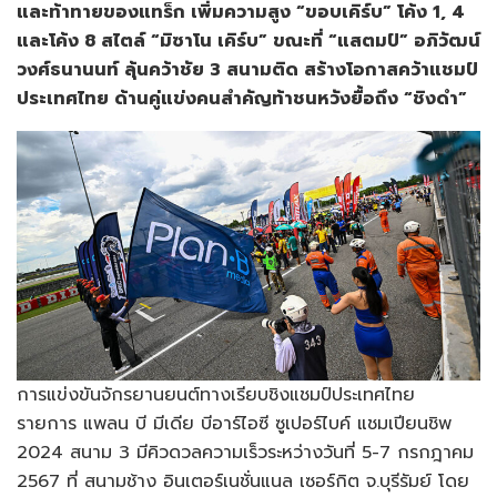
และท้าทายของแทร็ก เพิ่มความสูง “ขอบเคิร์บ” โค้ง 1, 4
และโค้ง 8 สไตล์ “มิซาโน เคิร์บ” ขณะที่ “แสตมป์” อภิวัฒน์
วงศ์ธนานนท์ ลุ้นคว้าชัย 3 สนามติด สร้างโอกาสคว้าแชมป์
ประเทศไทย ด้านคู่แข่งคนสำคัญท้าชนหวังยื้อถึง “ชิงดำ”
การแข่งขันจักรยานยนต์ทางเรียบชิงแชมป์ประเทศไทย
รายการ แพลน บี มีเดีย บีอาร์ไอซี ซูเปอร์ไบค์ แชมเปียนชิพ
2024 สนาม 3 มีคิวดวลความเร็วระหว่างวันที่ 5-7 กรกฎาคม
2567 ที่ สนามช้าง อินเตอร์เนชั่นแนล เซอร์กิต จ.บุรีรัมย์ โดย