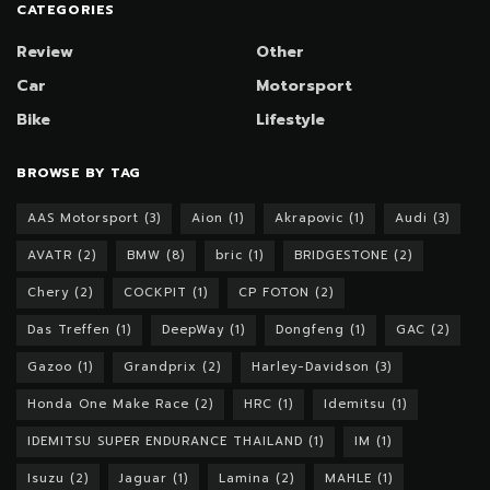
CATEGORIES
Review
Other
Car
Motorsport
Bike
Lifestyle
BROWSE BY TAG
AAS Motorsport
(3)
Aion
(1)
Akrapovic
(1)
Audi
(3)
AVATR
(2)
BMW
(8)
bric
(1)
BRIDGESTONE
(2)
Chery
(2)
COCKPIT
(1)
CP FOTON
(2)
Das Treffen
(1)
DeepWay
(1)
Dongfeng
(1)
GAC
(2)
Gazoo
(1)
Grandprix
(2)
Harley-Davidson
(3)
Honda One Make Race
(2)
HRC
(1)
Idemitsu
(1)
IDEMITSU SUPER ENDURANCE THAILAND
(1)
IM
(1)
Isuzu
(2)
Jaguar
(1)
Lamina
(2)
MAHLE
(1)