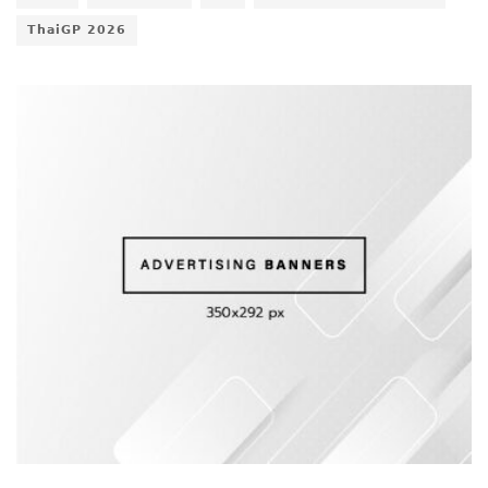
𝗧𝗵𝗮𝗶𝗚𝗣 𝟮𝟬𝟮𝟲