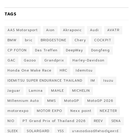
TAGS
AAS Motorsport
Aion
Akrapovic
Audi
AVATR
BMW
bric
BRIDGESTONE
Chery
COCKPIT
CP FOTON
Das Treffen
DeepWay
Dongfeng
GAC
Gazoo
Grandprix
Harley-Davidson
Honda One Make Race
HRC
Idemitsu
IDEMITSU SUPER ENDURANCE THAILAND
IM
Isuzu
Jaguar
Lamina
MAHLE
MICHELIN
Millennium Auto
MMS
MotoGP
MotoGP 2026
motorexpo
MOTOR EXPO
Nexx point
NEXZTER
NIO
PT Grand Prix of Thailand 2026
REEV
SENA
SLEEK
SOLARGARD
YSS
มาสเตอร์เซอร์ทิฟายด์ยูสคาร์