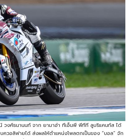
งศ์ธนานนท์ จาก ยามาฮ่า ทีเอ็นพี พีทีที ลูบริแคนท์ส ได้
อบควอลิฟายได้ ส่งผลให้ตำแหน่งโพลตกเป็นของ “บอล” จัก