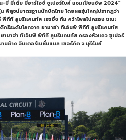
-บี มีเดีย บีอาร์ไอซี ซูเปอร์ไบค์ แชมเปียนชิพ 2024”
รุ่น พิสูจน์มาตรฐานนักบิดไทย โดยผลรุ่นใหญ่ปรากฏว่า
พีทีที ลูบริแคนท์ส เรซซิ่ง ทีม คว้าโพลไปครอง ขณะ
กรีระดับโลกจาก ยามาฮ่า ทีเอ็นพี พีทีที ลูบริแคนท์ส
ามาฮ่า ทีเอ็นพี พีทีที ลูบริแคนท์ส ครองหัวแถว ซูเปอร์
นามช้าง อินเตอร์เนชั่นแนล เซอร์กิต จ.บุรีรัมย์