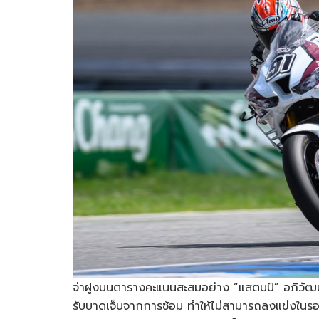
จ่าฝูงบนตารางคะแนนสะสมอย่าง “แสตมป์” อภิวัฒน์ ว
รับบาดเจ็บจากการซ้อม ทำให้ไม่สามารถลงแข่งในร