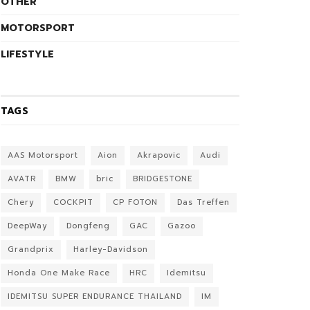
OTHER
MOTORSPORT
LIFESTYLE
TAGS
AAS Motorsport
Aion
Akrapovic
Audi
AVATR
BMW
bric
BRIDGESTONE
Chery
COCKPIT
CP FOTON
Das Treffen
DeepWay
Dongfeng
GAC
Gazoo
Grandprix
Harley-Davidson
Honda One Make Race
HRC
Idemitsu
IDEMITSU SUPER ENDURANCE THAILAND
IM