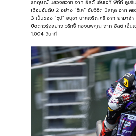
รกฤษณ์ แสวงสวาท จาก อีสต์ เอ็นเจที พีทีที ลูบริแ
เฉือนอันดับ 2 อย่าง “ซีเค” ชัยวิชิต นิสกุล จาก คอ
3 เป็นของ “ซุป” อนุชา นาคเจริญศรี จาก ยามาฮ่า บ
บิดดาวรุ่งอย่าง วริทธิ์ ทองนพคุณ จาก อีสต์ เอ็นเจ
1.004 วินาที