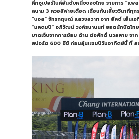
ศึกซูเปอร์ไบค์อันดับหนึ่งของไทย รายการ “แพลน
สนาม 3 ควอลิฟายเดือด เฉือนกันเสี้ยววินาทีทุก
“บอล” จักรกฤษณ์ แสวงสวาท จาก อีสต์ เอ็นเจที 
“แสตมป์” อภิวัฒน์ วงศ์ธนานนท์ ยอดนักบิดไทยดี
บาดเจ็บจากการซ้อม ด้าน ต่อศักดิ์ นวลสาย จาก ย
สปอร์ต 600 ซีซี ก่อนลุ้นแชมป์วันอาทิตย์นี้ ที่ ส