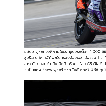
ขยับมาดูผลควอลิฟายในรุ่น ซูเปอร์สต็อก 1,000 ซีซ
ลูบริแคนท์ส คว้าโพลไปครองด้วยเวลาต่อรอบ 1 นาที 
จาก ทีเค ฮอนด้า อิเดมิตสึ ศรีนคร ไออาร์ซี ดีไอดี อั
3 เป็นของ สิรภพ พูลศรี จาก ไบค์ สตอรี พีทีที ลูบร