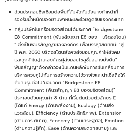
ส่วนประกอบซึ่งเชื่อมต่อพื้นที่สัมผัสกับล้อยางทำหน้าที่
รองรับน้ำหนักของยานพาหนะและช่วยดูดซับแรงกระแทก
กลุ่มบริษัทในเครือบริดจสโตนได้ประกาศ “Bridgestone
E8 Commitment (พันธสัญญา E8 ของ บริดจสโตน)
” ซึ่งเป็นพันธสัญญาขององค์กร เพื่อบรรลุวิสัยทัศน์: “สู่
ปี ค.ศ. 2050 บริดจสโตนยังคงส่งมอบคุณค่าให้สังคม
และลูกค้าในฐานะองค์กรผู้ส่งมอบโซลูชั่นอย่างยั่งยืน”
พันธสัญญาดังกล่าวจะเป็นแกนหลักในการขับเคลื่อนการ
บริหารควบคู่ไปกับการสร้างความไว้วางใจและน่าเชื่อถือให้
กับคนรุ่นต่อไปในอนาคต “Bridgestone E8
Commitment (พันธสัญญา E8 ของบริดจสโตน)”
ประกอบด้วยคุณค่า 8 ด้าน ที่เริ่มต้นด้วยตัวอักษร E
(ได้แก่ Energy (ด้านพลังงาน), Ecology (ด้านสิ่ง
แวดล้อม), Efficiency (ด้านประสิทธิภาพ), Extension
(ด้านการเติบโต), Economy (ด้านเศรษฐกิจ), Emotion
(ด้านความรู้สึก), Ease (ด้านความสะดวกสบาย
)
และ