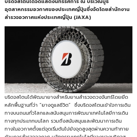
บริดจสโตนได้จัดแสดงนิทรรศการ ณ บริเวณบูธ
อุตสาหกรรมอวกาศของประเทศญี่ปุ่นซึ่งจัดโดยสำนักงาน
สำรวจอวกาศแห่งประเทศญี่ปุ่น (JAXA)
บริดจสโตนได้พัฒนายางสำหรับยานสำรวจดวงจันทร์โดยยึด
หลักพื้นฐานที่ว่า “ยางดูแลชีวิต” ซึ่งบริดจสโตนเข้าใจการเดิน
ทางบนถนนทั่วโลกและสนับสนุนการพัฒนาเทคโนโลยีการเดิน
ทางทุกประเภทบนโลก รวมถึงสนับสนุนและพัฒนาการเดิน
ทางในอวกาศตั้งแต่จุดเริ่มต้นไปยังจุดสูงสุดผ่านความท้าทาย
ด้านการสำรวจอวกาศ นวัตกรรมเทคโนโลยียางของบริดจส