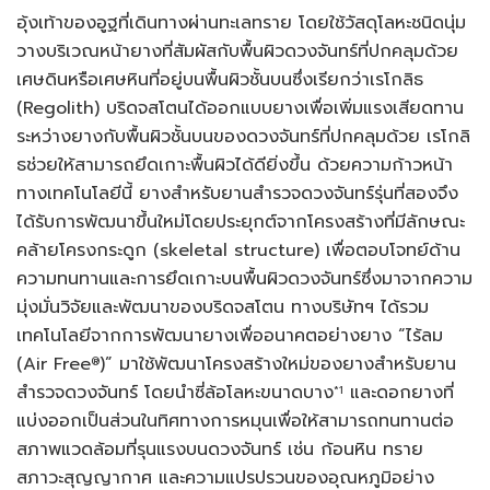
อุ้งเท้าของอูฐที่เดินทางผ่านทะเลทราย โดยใช้วัสดุโลหะชนิดนุ่ม
วางบริเวณหน้ายางที่สัมผัสกับพื้นผิวดวงจันทร์ที่ปกคลุมด้วย
เศษดินหรือเศษหินที่อยู่บนพื้นผิวชั้นบนซึ่งเรียกว่าเรโกลิธ
(Regolith) บริดจสโตนได้ออกแบบยางเพื่อเพิ่มแรงเสียดทาน
ระหว่างยางกับพื้นผิวชั้นบนของดวงจันทร์ที่ปกคลุมด้วย เรโกลิ
ธช่วยให้สามารถยึดเกาะพื้นผิวได้ดียิ่งขึ้น ด้วยความก้าวหน้า
ทางเทคโนโลยีนี้ ยางสำหรับยานสำรวจดวงจันทร์รุ่นที่สองจึง
ได้รับการพัฒนาขึ้นใหม่โดยประยุกต์จากโครงสร้างที่มีลักษณะ
คล้ายโครงกระดูก (skeletal structure) เพื่อตอบโจทย์ด้าน
ความทนทานและการยึดเกาะบนพื้นผิวดวงจันทร์ซึ่งมาจากความ
มุ่งมั่นวิจัยและพัฒนาของบริดจสโตน ทางบริษัทฯ ได้รวม
เทคโนโลยีจากการพัฒนายางเพื่ออนาคตอย่างยาง “ไร้ลม
(Air Free
)” มาใช้พัฒนาโครงสร้างใหม่ของยางสำหรับยาน
®
สำรวจดวงจันทร์ โดยนำซี่ล้อโลหะขนาดบาง
และดอกยางที่
*
1
แบ่งออกเป็นส่วนในทิศทางการหมุนเพื่อให้สามารถทนทานต่อ
สภาพแวดล้อมที่รุนแรงบนดวงจันทร์ เช่น ก้อนหิน ทราย
สภาวะสุญญากาศ และความแปรปรวนของอุณหภูมิอย่าง