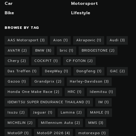
Car
Motorsport
Bike
Lifestyle
BROWSE BY TAG
AAS Motorsport
(3)
Aion
(1)
Akrapovic
(1)
Audi
(3)
AVATR
(2)
BMW
(8)
bric
(1)
BRIDGESTONE
(2)
Chery
(2)
COCKPIT
(1)
CP FOTON
(2)
Das Treffen
(1)
DeepWay
(1)
Dongfeng
(1)
GAC
(2)
Gazoo
(1)
Grandprix
(2)
Harley-Davidson
(3)
Honda One Make Race
(2)
HRC
(1)
Idemitsu
(1)
IDEMITSU SUPER ENDURANCE THAILAND
(1)
IM
(1)
Isuzu
(2)
Jaguar
(1)
Lamina
(2)
MAHLE
(1)
MICHELIN
(2)
Millennium Auto
(2)
MMS
(3)
MotoGP
(1)
MotoGP 2026
(4)
motorexpo
(1)