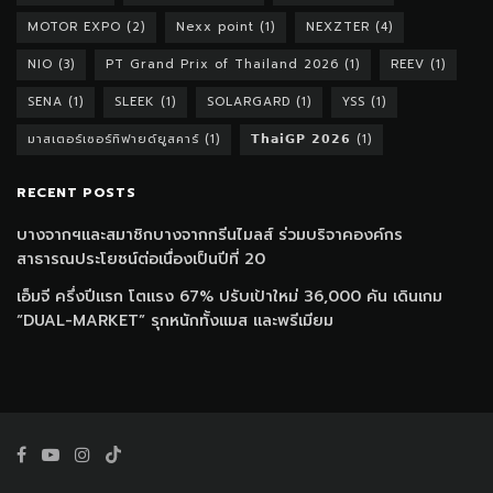
MOTOR EXPO
(2)
Nexx point
(1)
NEXZTER
(4)
NIO
(3)
PT Grand Prix of Thailand 2026
(1)
REEV
(1)
SENA
(1)
SLEEK
(1)
SOLARGARD
(1)
YSS
(1)
มาสเตอร์เซอร์ทิฟายด์ยูสคาร์
(1)
𝗧𝗵𝗮𝗶𝗚𝗣 𝟮𝟬𝟮𝟲
(1)
RECENT POSTS
บางจากฯและสมาชิกบางจากกรีนไมลส์ ร่วมบริจาคองค์กร
สาธารณประโยชน์ต่อเนื่องเป็นปีที่ 20
เอ็มจี ครึ่งปีแรก โตแรง 67% ปรับเป้าใหม่ 36,000 คัน เดินเกม
“DUAL-MARKET” รุกหนักทั้งแมส และพรีเมียม