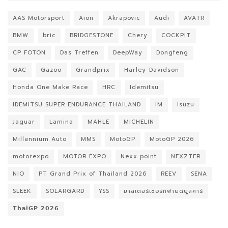
AAS Motorsport
Aion
Akrapovic
Audi
AVATR
BMW
bric
BRIDGESTONE
Chery
COCKPIT
CP FOTON
Das Treffen
DeepWay
Dongfeng
GAC
Gazoo
Grandprix
Harley-Davidson
Honda One Make Race
HRC
Idemitsu
IDEMITSU SUPER ENDURANCE THAILAND
IM
Isuzu
Jaguar
Lamina
MAHLE
MICHELIN
Millennium Auto
MMS
MotoGP
MotoGP 2026
motorexpo
MOTOR EXPO
Nexx point
NEXZTER
NIO
PT Grand Prix of Thailand 2026
REEV
SENA
SLEEK
SOLARGARD
YSS
มาสเตอร์เซอร์ทิฟายด์ยูสคาร์
𝗧𝗵𝗮𝗶𝗚𝗣 𝟮𝟬𝟮𝟲