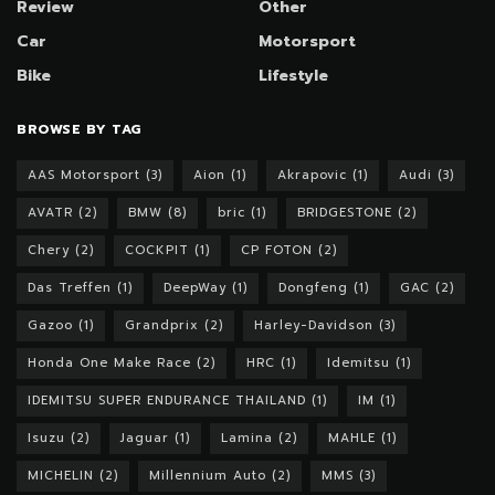
Review
Other
Car
Motorsport
Bike
Lifestyle
BROWSE BY TAG
AAS Motorsport
(3)
Aion
(1)
Akrapovic
(1)
Audi
(3)
AVATR
(2)
BMW
(8)
bric
(1)
BRIDGESTONE
(2)
Chery
(2)
COCKPIT
(1)
CP FOTON
(2)
Das Treffen
(1)
DeepWay
(1)
Dongfeng
(1)
GAC
(2)
Gazoo
(1)
Grandprix
(2)
Harley-Davidson
(3)
Honda One Make Race
(2)
HRC
(1)
Idemitsu
(1)
IDEMITSU SUPER ENDURANCE THAILAND
(1)
IM
(1)
Isuzu
(2)
Jaguar
(1)
Lamina
(2)
MAHLE
(1)
MICHELIN
(2)
Millennium Auto
(2)
MMS
(3)