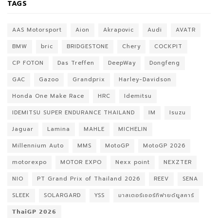
TAGS
AAS Motorsport
Aion
Akrapovic
Audi
AVATR
BMW
bric
BRIDGESTONE
Chery
COCKPIT
CP FOTON
Das Treffen
DeepWay
Dongfeng
GAC
Gazoo
Grandprix
Harley-Davidson
Honda One Make Race
HRC
Idemitsu
IDEMITSU SUPER ENDURANCE THAILAND
IM
Isuzu
Jaguar
Lamina
MAHLE
MICHELIN
Millennium Auto
MMS
MotoGP
MotoGP 2026
motorexpo
MOTOR EXPO
Nexx point
NEXZTER
NIO
PT Grand Prix of Thailand 2026
REEV
SENA
SLEEK
SOLARGARD
YSS
มาสเตอร์เซอร์ทิฟายด์ยูสคาร์
𝗧𝗵𝗮𝗶𝗚𝗣 𝟮𝟬𝟮𝟲