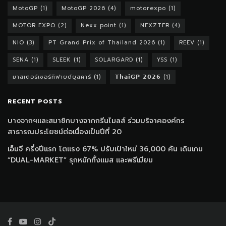
MotoGP
(1)
MotoGP 2026
(4)
motorexpo
(1)
MOTOR EXPO
(2)
Nexx point
(1)
NEXZTER
(4)
NIO
(3)
PT Grand Prix of Thailand 2026
(1)
REEV
(1)
SENA
(1)
SLEEK
(1)
SOLARGARD
(1)
YSS
(1)
มาสเตอร์เซอร์ทิฟายด์ยูสคาร์
(1)
𝗧𝗵𝗮𝗶𝗚𝗣 𝟮𝟬𝟮𝟲
(1)
RECENT POSTS
บางจากฯและสมาชิกบางจากกรีนไมลส์ ร่วมบริจาคองค์กร
สาธารณประโยชน์ต่อเนื่องเป็นปีที่ 20
เอ็มจี ครึ่งปีแรก โตแรง 67% ปรับเป้าใหม่ 36,000 คัน เดินเกม
“DUAL-MARKET” รุกหนักทั้งแมส และพรีเมียม