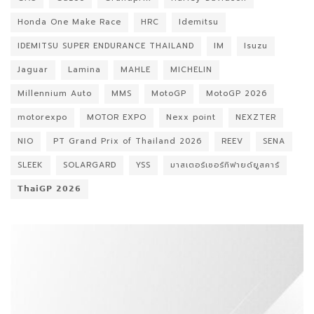
Honda One Make Race
HRC
Idemitsu
IDEMITSU SUPER ENDURANCE THAILAND
IM
Isuzu
Jaguar
Lamina
MAHLE
MICHELIN
Millennium Auto
MMS
MotoGP
MotoGP 2026
motorexpo
MOTOR EXPO
Nexx point
NEXZTER
NIO
PT Grand Prix of Thailand 2026
REEV
SENA
SLEEK
SOLARGARD
YSS
มาสเตอร์เซอร์ทิฟายด์ยูสคาร์
𝗧𝗵𝗮𝗶𝗚𝗣 𝟮𝟬𝟮𝟲