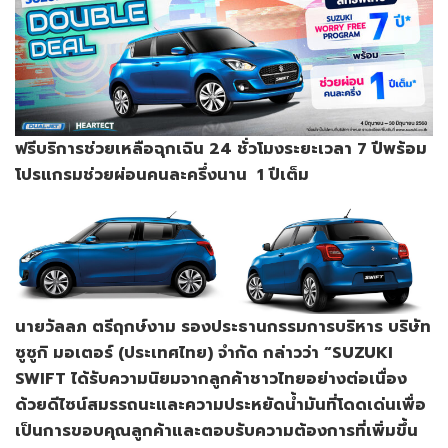
ฟรี
บริการช่วยเหลือฉุกเฉิน
24
ชั่วโมง
ระยะเวลา
7
ปี
พร้อม
โปรแกรม
ช่วยผ่อนคนละครึ่งนาน
1
ปีเต็ม
นายวัลลภ
ตรีฤกษ์งาม
รองประธานกรรมการบริหาร
บริษัท
ซูซูกิ
มอเตอร์
(
ประเทศไทย
)
จำกัด
กล่าวว่า
“SUZUKI
SWIFT
ได้รับความนิยมจากลูกค้าชาวไทยอย่างต่อเนื่อง
ด้วยดีไซน์
สมรรถนะ
และความประหยัดน้ำมันที่โดดเด่น
เพื่อ
เป็นการขอบคุณลูกค้าและตอบรับความต้องการที่เพิ่มขึ้น