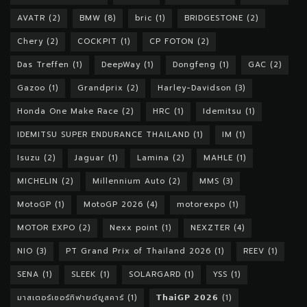
AVATR
(2)
BMW
(8)
bric
(1)
BRIDGESTONE
(2)
Chery
(2)
COCKPIT
(1)
CP FOTON
(2)
Das Treffen
(1)
DeepWay
(1)
Dongfeng
(1)
GAC
(2)
Gazoo
(1)
Grandprix
(2)
Harley-Davidson
(3)
Honda One Make Race
(2)
HRC
(1)
Idemitsu
(1)
IDEMITSU SUPER ENDURANCE THAILAND
(1)
IM
(1)
Isuzu
(2)
Jaguar
(1)
Lamina
(2)
MAHLE
(1)
MICHELIN
(2)
Millennium Auto
(2)
MMS
(3)
MotoGP
(1)
MotoGP 2026
(4)
motorexpo
(1)
MOTOR EXPO
(2)
Nexx point
(1)
NEXZTER
(4)
NIO
(3)
PT Grand Prix of Thailand 2026
(1)
REEV
(1)
SENA
(1)
SLEEK
(1)
SOLARGARD
(1)
YSS
(1)
มาสเตอร์เซอร์ทิฟายด์ยูสคาร์
(1)
𝗧𝗵𝗮𝗶𝗚𝗣 𝟮𝟬𝟮𝟲
(1)