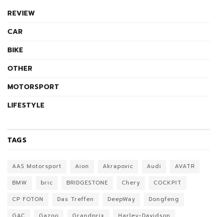
REVIEW
CAR
BIKE
OTHER
MOTORSPORT
LIFESTYLE
TAGS
AAS Motorsport
Aion
Akrapovic
Audi
AVATR
BMW
bric
BRIDGESTONE
Chery
COCKPIT
CP FOTON
Das Treffen
DeepWay
Dongfeng
GAC
Gazoo
Grandprix
Harley-Davidson