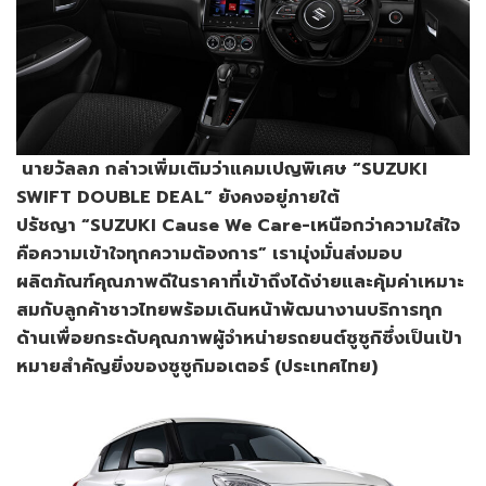
นายวัลลภ
กล่าวเพิ่มเติมว่า
แคมเปญพิเศษ
“SUZUKI
SWIFT DOUBLE DEAL”
ยังคงอยู่ภายใต้
ปรัชญา
“SUZUKI Cause We Care-
เหนือกว่าความใส่ใจ
คือความเข้าใจทุกความต้องการ
”
เรามุ่งมั่นส่งมอบ
ผลิตภัณฑ์คุณภาพดีในราคาที่เข้าถึงได้ง่ายและคุ้มค่าเหมาะ
สมกับลูกค้าชาวไทย
พร้อมเดินหน้าพัฒนางานบริการทุก
ด้าน
เพื่อยกระดับคุณภาพผู้จำหน่ายรถยนต์ซูซูกิ
ซึ่งเป็นเป้า
หมายสำคัญยิ่งของซูซูกิ
มอเตอร์
(
ประเทศไทย
)