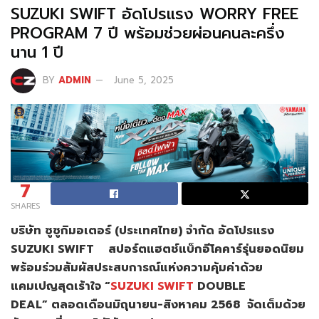
SUZUKI SWIFT อัดโปรแรง WORRY FREE
PROGRAM 7 ปี พร้อมช่วยผ่อนคนละครึ่ง
นาน 1 ปี
BY
ADMIN
June 5, 2025
7
SHARES
บริษัท ซูซูกิมอเตอร์ (ประเทศไทย) จำกัด อัดโปรแรง
SUZUKI SWIFT สปอร์ตแฮตช์แบ็กอีโคคาร์รุ่นยอดนิยม
พร้อมร่วมสัมผัสประสบการณ์แห่งความคุ้มค่าด้วย
แคมเปญสุดเร้าใจ “
SUZUKI SWIFT
DOUBLE
DEAL” ตลอดเดือนมิถุนายน-สิงหาคม 2568 จัดเต็มด้วย