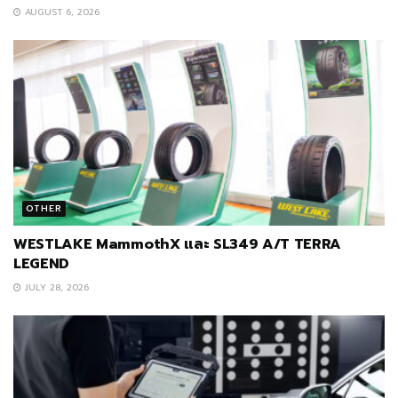
AUGUST 6, 2026
OTHER
WESTLAKE MammothX และ SL349 A/T TERRA
LEGEND
JULY 28, 2026