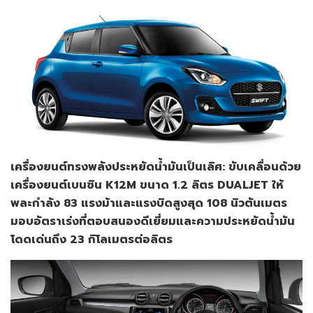
เครื่องยนต์ทรงพลัง
ประหยัดน้ำมันเป็นเลิศ
:
ขับเคลื่อนด้วย
เครื่องยนต์เบนซิน
K12M
ขนาด
1.2
ลิตร
DUALJET
ให้
พละกำลัง
83
แรงม้า
และแรงบิดสูงสุด
108
นิวตันเมตร
มอบอัตราเร่งที่ตอบสนองดีเยี่ยม
และความประหยัดน้ำมัน
โดดเด่นถึง
23
กิโลเมตรต่อลิตร