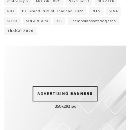
motorexpo
MOTOR EXPO
Nexx point
NEXZTER
NIO
PT Grand Prix of Thailand 2026
REEV
SENA
SLEEK
SOLARGARD
YSS
มาสเตอร์เซอร์ทิฟายด์ยูสคาร์
𝗧𝗵𝗮𝗶𝗚𝗣 𝟮𝟬𝟮𝟲