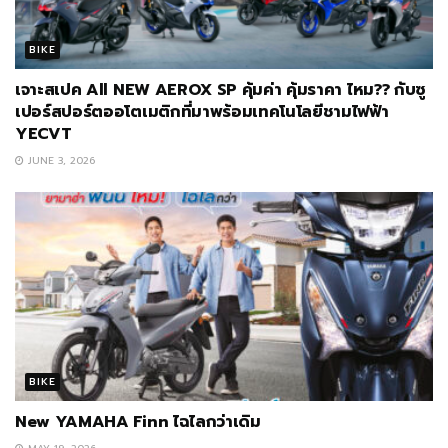
BIKE
เจาะสเปค All NEW AEROX SP คุ้มค่า คุ้มราคา ไหม?? กับซู
เปอร์สปอร์ตออโตเมติกที่มาพร้อมเทคโนโลยีชามไฟฟ้า
YECVT
JUNE 3, 2026
BIKE
New YAMAHA Finn ไฉไลกว่าเดิม