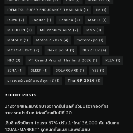
IDEMITSU SUPER ENDURANCE THAILAND
(1)
IM
(1)
Isuzu
(2)
Jaguar
(1)
Lamina
(2)
MAHLE
(1)
MICHELIN
(2)
Millennium Auto
(2)
MMS
(3)
MotoGP
(1)
MotoGP 2026
(4)
motorexpo
(1)
MOTOR EXPO
(2)
Nexx point
(1)
NEXZTER
(4)
NIO
(3)
PT Grand Prix of Thailand 2026
(1)
REEV
(1)
SENA
(1)
SLEEK
(1)
SOLARGARD
(1)
YSS
(1)
มาสเตอร์เซอร์ทิฟายด์ยูสคาร์
(1)
𝗧𝗵𝗮𝗶𝗚𝗣 𝟮𝟬𝟮𝟲
(1)
RECENT POSTS
บางจากฯและสมาชิกบางจากกรีนไมลส์ ร่วมบริจาคองค์กร
สาธารณประโยชน์ต่อเนื่องเป็นปีที่ 20
เอ็มจี ครึ่งปีแรก โตแรง 67% ปรับเป้าใหม่ 36,000 คัน เดินเกม
“DUAL-MARKET” รุกหนักทั้งแมส และพรีเมียม