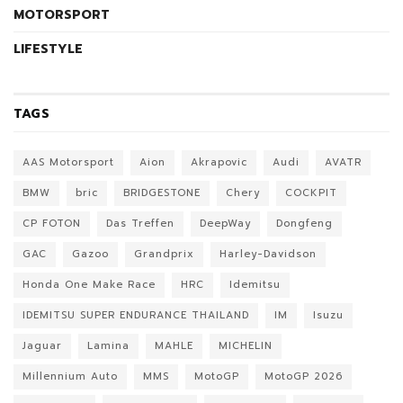
MOTORSPORT
LIFESTYLE
TAGS
AAS Motorsport
Aion
Akrapovic
Audi
AVATR
BMW
bric
BRIDGESTONE
Chery
COCKPIT
CP FOTON
Das Treffen
DeepWay
Dongfeng
GAC
Gazoo
Grandprix
Harley-Davidson
Honda One Make Race
HRC
Idemitsu
IDEMITSU SUPER ENDURANCE THAILAND
IM
Isuzu
Jaguar
Lamina
MAHLE
MICHELIN
Millennium Auto
MMS
MotoGP
MotoGP 2026