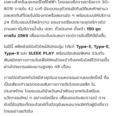
เฉพาะสำหรับมอเตอร์ไซค์ไฟฟ้า โดยรองรับการชาร์จจาก 30–
80% ภายใน 42 นาที มีระบบระบุตัวตนอัตโนมัติและหักผ่านว
อลเลตทันทีโดยไม่ต้องกดหรือสแกนใด ๆ พร้อมระบบให้บริการ
24 ชั่วโมงแบบไร้พนักงาน และเราเตรียมขยายจุดบริการไป
ตามสถานีบริการน้ำมัน ปตท. ทั่วประเทศ ตั้งเป้า
150 จุด
ภายใน 2569
เพื่อยกระดับประสบการณ์การขับขี่ให้ดียิ่งขึ้น
ในปีนี้ สลีคยังเปิดตัวไลน์อัปครบรุ่น ได้แก่
Type-S, Type-E,
Type-X
และ
SLEEK PLAY
พร้อมข้อเสนอพิเศษ ร่วมกับ
พันธมิตรทางการเงินเพื่อให้คนไทยเข้าถึงเทคโนโลยีได้ง่ายขึ้น
ผ่านโปรแกรมผ่อนนานสูงสุด 48 เดือน
การเปิดตัวเทคโนโลยีล่าสุดในงานมหกรรมยานยนต์ครั้งนี้ ถือ
เป็นเพียงก้าวแรกของเส้นทางการเติบโตของสลีค ใน
ประเทศไทย โดยแบรนด์ยังเดินหน้าพัฒนาเทคโนโลยีและ
นวัตกรรมใหม่ ๆ อย่างต่อเนื่อง เพื่อมอบประสบการณ์ การ
ขับขี่อัจฉริยะที่ตอบโจทย์ทั้งปัจจุบันและอนาคตให้กับผู้ขับขี่ชาว
ไทยอย่างแท้จริง