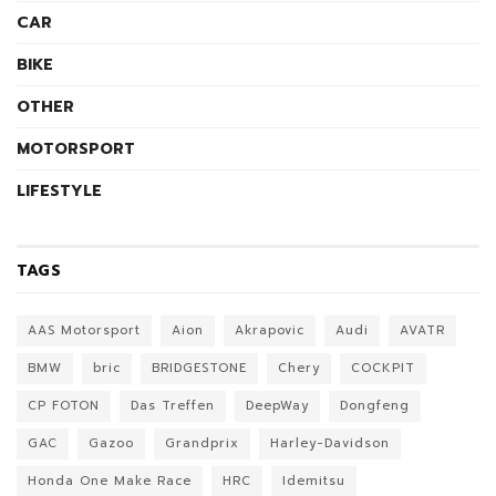
CAR
BIKE
OTHER
MOTORSPORT
LIFESTYLE
TAGS
AAS Motorsport
Aion
Akrapovic
Audi
AVATR
BMW
bric
BRIDGESTONE
Chery
COCKPIT
CP FOTON
Das Treffen
DeepWay
Dongfeng
GAC
Gazoo
Grandprix
Harley-Davidson
Honda One Make Race
HRC
Idemitsu