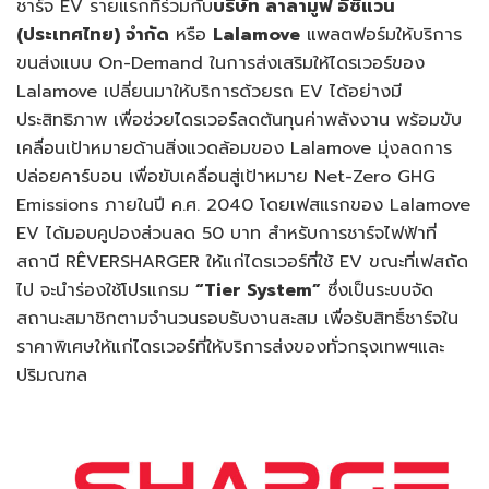
ชาร์จ EV รายแรกที่ร่วมกับ
บริษัท ลาลามูฟ อีซี่แวน
(ประเทศไทย) จำกัด
หรือ
Lalamove
แพลตฟอร์มให้บริการ
ขนส่งแบบ On-Demand ในการส่งเสริมให้ไดรเวอร์ของ
Lalamove เปลี่ยนมาให้บริการด้วยรถ EV ได้อย่างมี
ประสิทธิภาพ เพื่อช่วยไดรเวอร์ลดต้นทุนค่าพลังงาน พร้อมขับ
เคลื่อนเป้าหมายด้านสิ่งแวดล้อมของ Lalamove มุ่งลดการ
ปล่อยคาร์บอน เพื่อขับเคลื่อนสู่เป้าหมาย Net-Zero GHG
Emissions ภายในปี ค.ศ. 2040 โดยเฟสแรกของ Lalamove
EV ได้มอบคูปองส่วนลด 50 บาท สำหรับการชาร์จไฟฟ้าที่
สถานี RÊVERSHARGER ให้แก่ไดรเวอร์ที่ใช้ EV ขณะที่เฟสถัด
ไป จะนำร่องใช้โปรแกรม
“
Tier
System
”
ซึ่งเป็นระบบจัด
สถานะสมาชิกตามจำนวนรอบรับงานสะสม เพื่อรับสิทธิ์ชาร์จใน
ราคาพิเศษให้แก่ไดรเวอร์ที่ให้บริการส่งของทั่วกรุงเทพฯและ
ปริมณฑล