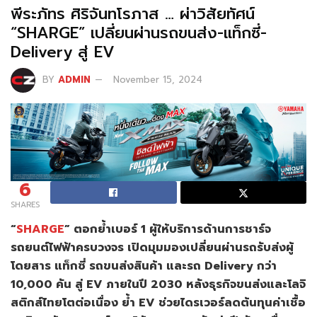
พีระภัทร ศิริจันทโรภาส … ผ่าวิสัยทัศน์
“SHARGE” เปลี่ยนผ่านรถขนส่ง-แท็กซี่-
Delivery สู่ EV
BY
ADMIN
November 15, 2024
6
SHARES
“
SHARGE
” ตอกย้ำเบอร์ 1 ผู้ให้บริการด้านการชาร์จ
รถยนต์ไฟฟ้าครบวงจร เปิดมุมมองเปลี่ยนผ่านรถรับส่งผู้
โดยสาร แท็กซี่ รถขนส่งสินค้า และรถ Delivery กว่า
10,000 คัน สู่ EV ภายในปี 2030 หลังธุรกิจขนส่งและโลจิ
สติกส์ไทยโตต่อเนื่อง ย้ำ EV ช่วยไดรเวอร์ลดต้นทุนค่าเชื้อ