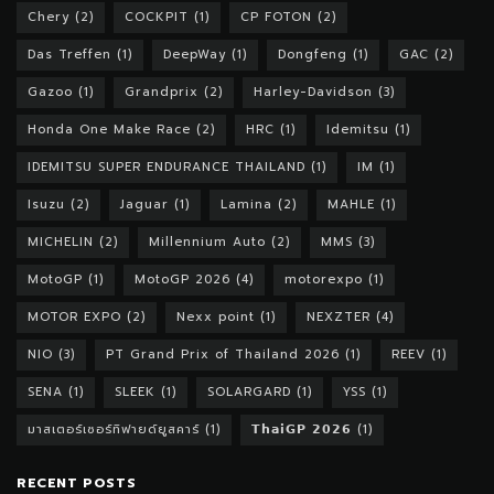
Chery
(2)
COCKPIT
(1)
CP FOTON
(2)
Das Treffen
(1)
DeepWay
(1)
Dongfeng
(1)
GAC
(2)
Gazoo
(1)
Grandprix
(2)
Harley-Davidson
(3)
Honda One Make Race
(2)
HRC
(1)
Idemitsu
(1)
IDEMITSU SUPER ENDURANCE THAILAND
(1)
IM
(1)
Isuzu
(2)
Jaguar
(1)
Lamina
(2)
MAHLE
(1)
MICHELIN
(2)
Millennium Auto
(2)
MMS
(3)
MotoGP
(1)
MotoGP 2026
(4)
motorexpo
(1)
MOTOR EXPO
(2)
Nexx point
(1)
NEXZTER
(4)
NIO
(3)
PT Grand Prix of Thailand 2026
(1)
REEV
(1)
SENA
(1)
SLEEK
(1)
SOLARGARD
(1)
YSS
(1)
มาสเตอร์เซอร์ทิฟายด์ยูสคาร์
(1)
𝗧𝗵𝗮𝗶𝗚𝗣 𝟮𝟬𝟮𝟲
(1)
RECENT POSTS