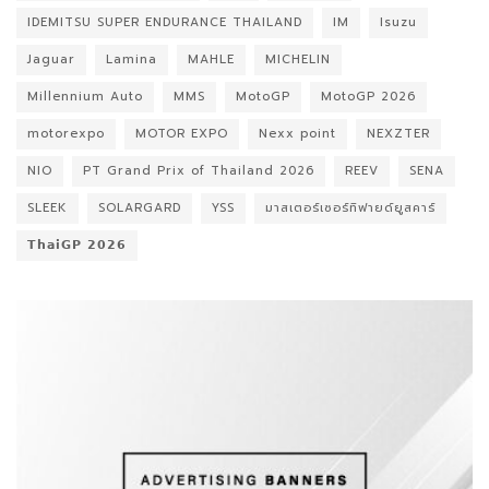
IDEMITSU SUPER ENDURANCE THAILAND
IM
Isuzu
Jaguar
Lamina
MAHLE
MICHELIN
Millennium Auto
MMS
MotoGP
MotoGP 2026
motorexpo
MOTOR EXPO
Nexx point
NEXZTER
NIO
PT Grand Prix of Thailand 2026
REEV
SENA
SLEEK
SOLARGARD
YSS
มาสเตอร์เซอร์ทิฟายด์ยูสคาร์
𝗧𝗵𝗮𝗶𝗚𝗣 𝟮𝟬𝟮𝟲