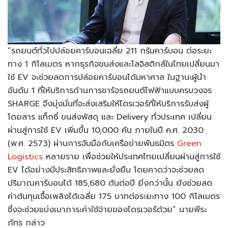
“รถยนต์ทั่วไปปล่อยคาร์บอนเฉลี่ย 211 กรัมคาร์บอน ต่อระยะ
ทาง 1 กิโลเมตร หากธุรกิจขนส่งและโลจิสติกส์ในไทยเปลี่ยนมา
ใช้ EV จะช่วยลดการปล่อยคาร์บอนได้มหาศาล ในฐานะผู้นำ
อันดับ 1 ที่ให้บริการด้านการชาร์จรถยนต์ไฟฟ้าแบบครบวงจร
SHARGE จึงมุ่งมั่นที่จะส่งเสริมให้ไดรเวอร์ที่ให้บริการรับส่งผู้
โดยสาร แท็กซี่ ขนส่งพัสดุ และ Delivery ทั่วประเทศ เปลี่ยน
ผ่านสู่การใช้ EV เพิ่มขึ้น 10,000 คัน ภายในปี ค.ศ. 2030
(พ.ศ. 2573) ผ่านการจับมือกับเครือข่ายพันธมิตร
Green
Logistics
หลายราย เพื่อช่วยให้ประเทศไทยเปลี่ยนผ่านสู่การใช้
EV ได้อย่างมีประสิทธิภาพและยั่งยืน โดยคาดว่าจะช่วยลด
ปริมาณคาร์บอนได้ 185,680 ตันต่อปี ยิ่งกว่านั้น ยังช่วยลด
ค่าต้นทุนเชื้อเพลิงได้เฉลี่ย 175 บาทต่อระยะทาง 100 กิโลเมตร
ซึ่งจะช่วยแบ่งเบาภาระค่าใช้จ่ายของไดรเวอร์ด้วย” นายพีระ
ภัทร กล่าว