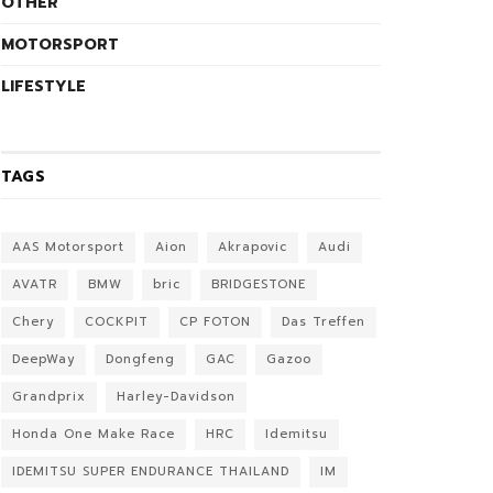
OTHER
MOTORSPORT
LIFESTYLE
TAGS
AAS Motorsport
Aion
Akrapovic
Audi
AVATR
BMW
bric
BRIDGESTONE
Chery
COCKPIT
CP FOTON
Das Treffen
DeepWay
Dongfeng
GAC
Gazoo
Grandprix
Harley-Davidson
Honda One Make Race
HRC
Idemitsu
IDEMITSU SUPER ENDURANCE THAILAND
IM