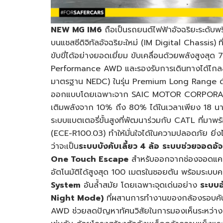
NEW MG IM6
ถือเป็นรถยนต์ไฟฟ้าอัจฉริยะระดับพร
บนแชสซีดิจิทัลอัจฉริยะใหม่ (IM Digital Chassis)
ท
ขับขี่ได้อย่างยอดเยี่ยม ขับเคลื่อนด้วยพลังสูงสุด
Performance AWD และรองรับการเดินทางได้ไกลสูง
มาตรฐาน NEDC) ในรุ่น Premium Long Range ด
ออกแบบโดยเฉพาะจาก SAIC MOTOR CORPORATION 
เติมพลังจาก 10% ถึง 80% ได้ในเวลาเพียง 18 นาที
ระบบแบตเตอรี่ขั้นสูงที่พัฒนาร่วมกับ CATL ที่มา
(ECE-R100.03) ทำให้มั่นใจได้ในความปลอดภัย ยิ่งไ
ว่าจะเป็น
ระบบบังคับเลี้ยว 4 ล้อ
ระบบช่วยจอดอั
One Touch Escape
สำหรับออกจากช่องจอดแค
อัตโนมัติได้สูงสุด 100 เมตรในซอยตัน พร้อมระ
System
อันล้ำสมัย โดยเฉพาะจุดเด่นอย่าง
ระบบอ
Night Mode)
ที่ผสานการทำงานของกล้องรอบคันก
AWD ช่วยลดปัญหาทัศนวิสัยในการมองเห็นระหว่างกา