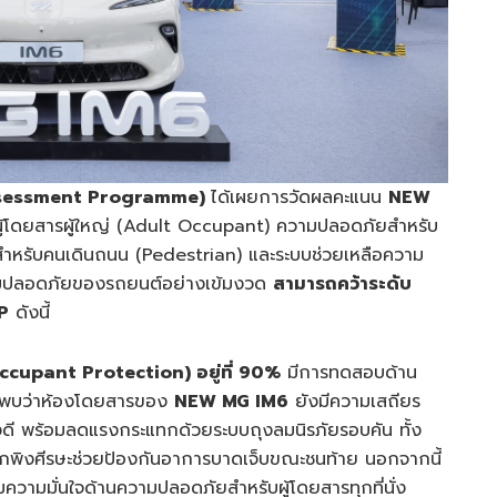
ssessment Programme)
ได้เผยการวัดผลคะแนน
NEW
ผู้โดยสารผู้ใหญ่ (Adult Occupant) ความปลอดภัยสำหรับ
ำหรับคนเดินถนน (Pedestrian) และระบบช่วยเหลือความ
วามปลอดภัยของรถยนต์อย่างเข้มงวด
สามารถคว้าระดับ
P
ดังนี้
cupant Protection) อยู่ที่ 90%
มีการทดสอบด้าน
ง พบว่าห้องโดยสารของ
NEW MG IM6
ยังมีความเสถียร
่างดี พร้อมลดแรงกระแทกด้วยระบบถุงลมนิรภัยรอบคัน ทั้ง
นักพิงศีรษะช่วยป้องกันอาการบาดเจ็บขณะชนท้าย นอกจากนี้
มความมั่นใจด้านความปลอดภัยสำหรับผู้โดยสารทุกที่นั่ง