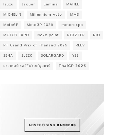
Isuzu
Jaguar
Lamina
MAHLE
MICHELIN
Millennium Auto
MMS
MotoGP
MotoGP 2026
motorexpo
MOTOR EXPO
Nexx point
NEXZTER
NIO
PT Grand Prix of Thailand 2026
REEV
SENA
SLEEK
SOLARGARD
YSS
มาสเตอร์เซอร์ทิฟายด์ยูสคาร์
𝗧𝗵𝗮𝗶𝗚𝗣 𝟮𝟬𝟮𝟲