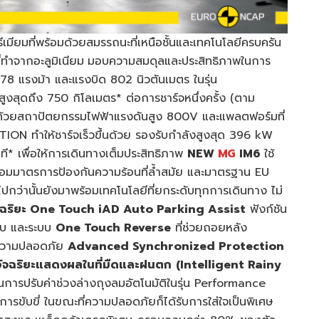
ีเมียมที่พร้อมด้วยสมรรถนะที่เหนือชั้นและเทคโนโลยีครบครัน
ี่ทำจากอะลูมิเนียม
มอบความสมดุลและประสิทธิภาพในการ
 778 แรงม้า และแรงบิด 802 นิวตันเมตร ในรุ่น
สุดถึง 750 กิโลเมตร* ต่อการชาร์จหนึ่งครั้ง (ตาม
้วยสถาปัตยกรรมไฟฟ้าแรงดันสูง 800V และแพลตฟอร์มที่
ทำให้ชาร์จเร็วขึ้นด้วย รองรับกำลังสูงสุด 396 kW
* เพื่อให้การเดินทางเต็มประสิทธิภาพ
NEW
MG
IM6
ใช้
พร้อมมาตรการป้องกันความร้อนที่ล้ำสมัย และมาตรฐาน EU
ปกว่านั้นยังมาพร้อมเทคโนโลยีที่ยกระดับทุกการเดินทาง ไม่
จฉริยะ One Touch iAD Auto Parking Assist
ฟังก์ชัน
บ และระบบ
One Touch Reverse
ที่ช่วยถอยหลัง
บบความปลอดภัย
Advanced Synchronized Protection
ัจฉริยะแสดงผลในที่มืดและฝนตก
(Intelligent Rainy
ารปรับค่าช่วงล่างถุงลมอัตโนมัติในรุ่น Performance
รขับขี่ ในขณะที่ความปลอดภัยก็ได้รับการใส่ใจเป็นพิเศษ