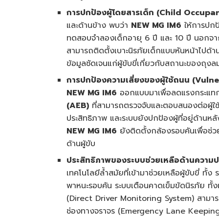
การปกป้องผู้โดยสารเด็ก (
Child Occupant
และด้านข้าง พบว่า
NEW MG IM6
ให้การปกป้
ทดสอบจำลองเด็กอายุ 6 ปี และ 10 ปี นอกจากน
สามารถติดตั้งเบาะนิรภัยเด็กแบบหันหน้าไปด้
ข้อมูลชัดเจนแก่ผู้ขับขี่เกี่ยวกับสถานะของถุงล
การปกป้องความเสี่ยงของผู้ใช้ถนน (
Vulne
NEW MG IM6
ออกแบบมาเพื่อลดแรงกระแทกเมื
(
AEB)
ที่สามารถตรวจจับและตอบสนองต่อผู้ใช้ถน
ประสิทธิภาพ และระบบยังปกป้องผู้ที่อยู่ด้านห
NEW MG IM6
ยังติดตั้งกล้องรอบคันเพื่อช
ด้านผู้ขับ
ประสิทธิภาพของระบบช่วยเหลือด้านความป
เทคโนโลยีล้ำสมัยที่เข้ามาช่วยเหลือผู้ขับขี่ ทั้
พาหนะรอบคัน ระบบเตือนคาดเข็มขัดนิรภัย ทั
(Direct Driver Monitoring System) สามารถตร
ช่องทางจราจร (Emergency Lane Keeping) 