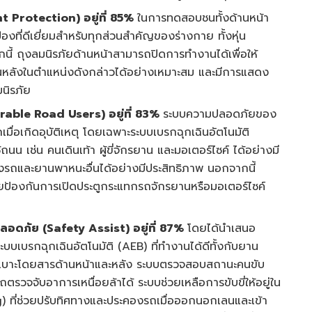
 Protection) อยู่ที่ 85%
ในการทดสอบชนทั้งด้านหน้า
องที่ดีเยี่ยมสำหรับทุกส่วนสำคัญของร่างกาย ทั้งหุ่น
ี้ ถุงลมนิรภัยด้านหน้าสามารถปิดการทำงานได้เพื่อให้
านหลังในตำแหน่งดังกล่าวได้อย่างเหมาะสม และมีการแสดง
มนิรภัย
rable Road Users) อยู่ที่ 83%
ระบบความปลอดภัยของ
่อเกิดอุบัติเหตุ โดยเฉพาะระบบเบรกฉุกเฉินอัตโนมัติ
น เช่น คนเดินเท้า ผู้ขี่จักรยาน และมอเตอร์ไซค์ ได้อย่างมี
ลังรถและยานพาหนะอื่นได้อย่างมีประสิทธิภาพ นอกจากนี้
่วยป้องกันการเปิดประตูกระแทกรถจักรยานหรือมอเตอร์ไซค์
ลอดภัย (
Safety Assist) อยู่ที่ 87%
โดยได้นำเสนอ
ง ระบบเบรกฉุกเฉินอัตโนมัติ (AEB) ที่ทำงานได้ดีทั้งกับยาน
้งเบาะโดยสารด้านหน้าและหลัง ระบบตรวจสอบสถานะคนขับ
วจจับอาการเหนื่อยล้าได้ ระบบช่วยเหลือการขับขี่ให้อยู่ใน
ที่ช่วยปรับทิศทางและประคองรถเมื่อออกนอกเลนและเข้า