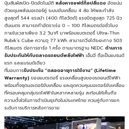
ปุ่มสัมผัสเปิด-ปิดอัตโนมัติ
หลังคาซอฟต์ท็อปสีแดง
อัดแน่น
ด้วยขุมพลังมอเตอร์คู่ ระบบขับเคลื่อน 4 ล้อ ให้พละกำลัง
สูงสุดที่ 544 แรงม้า (400 กิโลวัตต์) แรงบิดสูงสุด 725 นิว
ตันเมตร สามารถทำอัตราเร่ง 0 – 100 กิโลเมตรต่อชั่วโมง
ภายในเวลาเพียง 3.2 วินาที มาพร้อมแบตเตอรี่ Ultra-Thin
Rubik’s Cube ความจุ 77 kWh สามารถวิ่งได้ระยะทาง 503
กิโลเมตร ต่อการชาร์จ 1 ครั้ง ตามมาตรฐาน NEDC
ด้านการ
รับประกันให้กับตลาดรถยนต์พลังไฟฟ้า
เอ็มจี ถือเป็นแบรนด์
แรก และแบรนด์เดียว
ที่มอบการ
รับประกัน “ตลอดอายุการใช้งาน” (
Lifetime
Warranty)
ของแบตเตอรี่ แรงเคลื่อนสูงของรถยนต์ไฟฟ้า
พร้อมทั้งชุดมอเตอร์ขับเคลื่อน และชุดควบคุมมอเตอร์ขับเคลื่อน
ที่ครอบคลุมกลุ่มรถไฟฟ้าในหลากหลายรุ่น สะท้อนให้เห็นถึง
ความตั้งใจในการดำเนินธุรกิจในประเทศไทย ควบคู่กับการยก
ระดับการบริการหลังการขาย