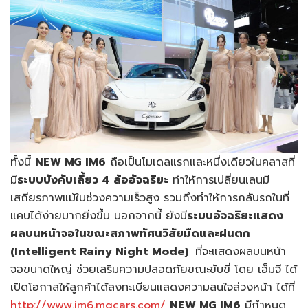
ทั้งนี้
NEW MG IM6
ถือเป็นโมเดลแรกและหนึ่งเดียวในคลาสที่
มี
ระบบบังคับเลี้ยว 4 ล้ออัจฉริยะ
ทำให้การเปลี่ยนเลนมี
เสถียรภาพแม้ในช่วงความเร็วสูง รวมถึงทำให้การกลับรถในที่
แคบได้ง่ายมากยิ่งขึ้น นอกจากนี้ ยังมี
ระบบอัจฉริยะแสดง
ผลบนหน้าจอในขณะสภาพทัศนวิสัยมืดและฝนตก
(Intelligent Rainy Night Mode)
ที่จะแสดงผลบนหน้า
จอขนาดใหญ่ ช่วยเสริมความปลอดภัยขณะขับขี่ โดย เอ็มจี ได้
เปิดโอกาสให้ลูกค้าได้ลงทะเบียนแสดงความสนใจล่วงหน้า ได้ที่
http://www.im6.mgcars.com/
NEW MG IM6
มีกำหนด