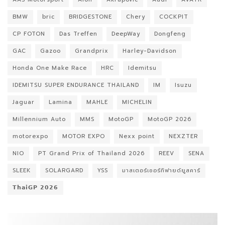
BMW
bric
BRIDGESTONE
Chery
COCKPIT
CP FOTON
Das Treffen
DeepWay
Dongfeng
GAC
Gazoo
Grandprix
Harley-Davidson
Honda One Make Race
HRC
Idemitsu
IDEMITSU SUPER ENDURANCE THAILAND
IM
Isuzu
Jaguar
Lamina
MAHLE
MICHELIN
Millennium Auto
MMS
MotoGP
MotoGP 2026
motorexpo
MOTOR EXPO
Nexx point
NEXZTER
NIO
PT Grand Prix of Thailand 2026
REEV
SENA
SLEEK
SOLARGARD
YSS
มาสเตอร์เซอร์ทิฟายด์ยูสคาร์
𝗧𝗵𝗮𝗶𝗚𝗣 𝟮𝟬𝟮𝟲