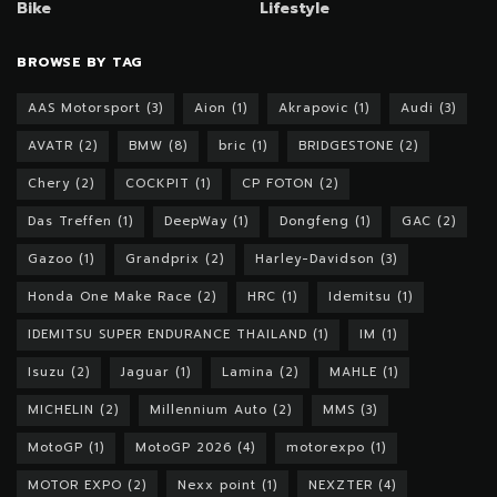
Bike
Lifestyle
BROWSE BY TAG
AAS Motorsport
(3)
Aion
(1)
Akrapovic
(1)
Audi
(3)
AVATR
(2)
BMW
(8)
bric
(1)
BRIDGESTONE
(2)
Chery
(2)
COCKPIT
(1)
CP FOTON
(2)
Das Treffen
(1)
DeepWay
(1)
Dongfeng
(1)
GAC
(2)
Gazoo
(1)
Grandprix
(2)
Harley-Davidson
(3)
Honda One Make Race
(2)
HRC
(1)
Idemitsu
(1)
IDEMITSU SUPER ENDURANCE THAILAND
(1)
IM
(1)
Isuzu
(2)
Jaguar
(1)
Lamina
(2)
MAHLE
(1)
MICHELIN
(2)
Millennium Auto
(2)
MMS
(3)
MotoGP
(1)
MotoGP 2026
(4)
motorexpo
(1)
MOTOR EXPO
(2)
Nexx point
(1)
NEXZTER
(4)