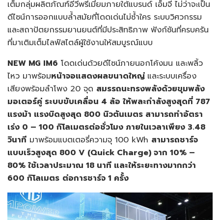
เต็มกลุ่มผลิตภัณฑ์อีวีพรีเมี่ยมภายใต้แบรนด์ เอ็มจี ไม่ว่าจะเป็น
ดีไซน์การออกแบบล้ำสมัยที่โดดเด่นไม่ซ้ำใคร ระบบวิศวกรรม
และสถาปัตยกรรมยานยนต์ที่มีประสิทธิภาพ ฟังก์ชันที่ครบครัน
ที่มาเติมเต็มไลฟ์สไตล์ผู้ใช้งานให้สมบูรณ์แบบ
NEW MG IM6
โดดเด่นด้วยดีไซน์ภายนอกโค้งมน และพลิ้ว
ไหว มาพร้อม
หน้าจอแสดงผลขนาดใหญ่
และระบบเครื่อง
เสียงพร้อมลําโพง 20 จุด
สมรรถนะทรงพลังด้วยขุมพลัง
มอเตอร์คู่ ระบบขับเคลื่อน 4 ล้อ ให้พละกำลังสูงสุดที่
787
แรงม้า แรงบิดสูงสุด 800 นิวตันเมตร สามารถทำอัตรา
เร่ง 0 – 100 กิโลเมตรต่อชั่วโมง ภายในเวลาเพียง 3.48
วินาที
มาพร้อมแบตเตอรี่ความจุ 100 kWh
สามารถชาร์จ
แบบเร็วสูงสุด 800
V (Quick Charge) จาก 10% –
80% ใช้เวลาประมาณ 18 นาที และให้ระยะทางมากกว่า
600 กิโลเมตร
ต่อการชาร์จ 1 ครั้ง