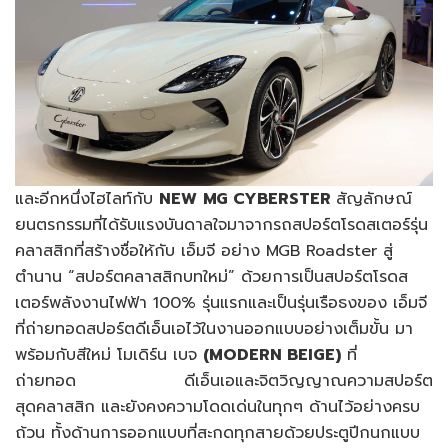
และอีกหนึ่งไฮไลท์กับ
NEW
MG CYBERSTER
สัญลักษณ์
ยนตรกรรมที่ได้รับแรงบันดาลใจมาจากรถสปอร์ตโรดสเตอร์รุ่น
คลาสสิกที่สร้างชื่อให้กับ เอ็มจี อย่าง MGB Roadster สู่
ตำนาน “สปอร์ตคลาสสิกบทใหม่” ด้วยการเป็นสปอร์ตโรดส
เตอร์พลังงานไฟฟ้า 100% รุ่นแรกและเป็นรุ่นเรือธงของ เอ็มจี
ที่ถ่ายทอดสปอร์ตดีเอ็นเอไว้ในงานออกแบบอย่างเต็มขั้น มา
พร้อมกับสีใหม่ โมเดิร์น เบจ
(
MODERN BEIGE)
ที่
ถ่ายทอด ดีเอ็นเอและจิตวิญญาณความสปอร์ต
สุดคลาสสิก และยังคงความโดดเด่นในทุกๆ ด้านไว้อย่างครบ
ถ้วน ทั้งด้านการออกแบบที่สะกดทุกสายด้วยประตูปีกนกแบบ