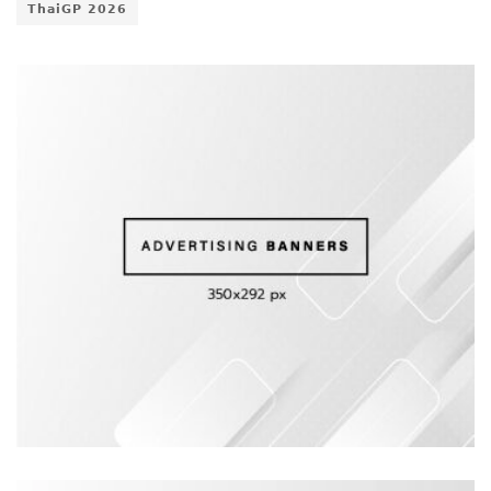
𝗧𝗵𝗮𝗶𝗚𝗣 𝟮𝟬𝟮𝟲