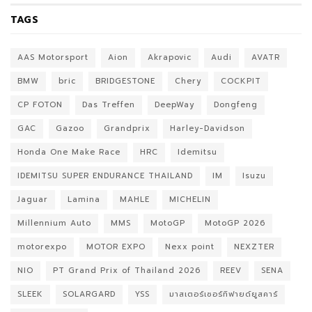
TAGS
AAS Motorsport
Aion
Akrapovic
Audi
AVATR
BMW
bric
BRIDGESTONE
Chery
COCKPIT
CP FOTON
Das Treffen
DeepWay
Dongfeng
GAC
Gazoo
Grandprix
Harley-Davidson
Honda One Make Race
HRC
Idemitsu
IDEMITSU SUPER ENDURANCE THAILAND
IM
Isuzu
Jaguar
Lamina
MAHLE
MICHELIN
Millennium Auto
MMS
MotoGP
MotoGP 2026
motorexpo
MOTOR EXPO
Nexx point
NEXZTER
NIO
PT Grand Prix of Thailand 2026
REEV
SENA
SLEEK
SOLARGARD
YSS
มาสเตอร์เซอร์ทิฟายด์ยูสคาร์