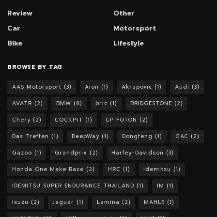
Review
Other
Car
Motorsport
Bike
Lifestyle
BROWSE BY TAG
AAS Motorsport
(3)
Aion
(1)
Akrapovic
(1)
Audi
(3)
AVATR
(2)
BMW
(8)
bric
(1)
BRIDGESTONE
(2)
Chery
(2)
COCKPIT
(1)
CP FOTON
(2)
Das Treffen
(1)
DeepWay
(1)
Dongfeng
(1)
GAC
(2)
Gazoo
(1)
Grandprix
(2)
Harley-Davidson
(3)
Honda One Make Race
(2)
HRC
(1)
Idemitsu
(1)
IDEMITSU SUPER ENDURANCE THAILAND
(1)
IM
(1)
Isuzu
(2)
Jaguar
(1)
Lamina
(2)
MAHLE
(1)