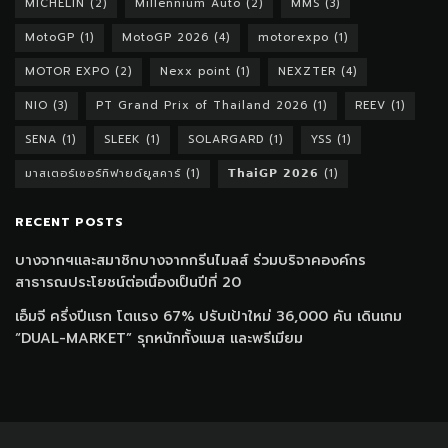
MICHELIN
(2)
Millennium Auto
(2)
MMS
(3)
MotoGP
(1)
MotoGP 2026
(4)
motorexpo
(1)
MOTOR EXPO
(2)
Nexx point
(1)
NEXZTER
(4)
NIO
(3)
PT Grand Prix of Thailand 2026
(1)
REEV
(1)
SENA
(1)
SLEEK
(1)
SOLARGARD
(1)
YSS
(1)
มาสเตอร์เซอร์ทิฟายด์ยูสคาร์
(1)
𝗧𝗵𝗮𝗶𝗚𝗣 𝟮𝟬𝟮𝟲
(1)
RECENT POSTS
บางจากฯและสมาชิกบางจากกรีนไมลส์ ร่วมบริจาคองค์กร
สาธารณประโยชน์ต่อเนื่องเป็นปีที่ 20
เอ็มจี ครึ่งปีแรก โตแรง 67% ปรับเป้าใหม่ 36,000 คัน เดินเกม
“DUAL-MARKET” รุกหนักทั้งแมส และพรีเมียม