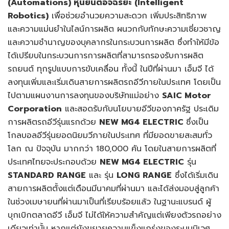
(
Automations) หุ่นยนต์อัจฉริยะ (Intelligent
Robotics)
เพื่อช่วยอำนวยความสะดวก เพิ่มประสิทธิภาพ
และความแม่นยำในไลน์การผลิต ผนวกกับทักษะความเชี่ยวชาญ
และความชำนาญของบุคลากรในกระบวนการผลิต ซึ่งทำให้มีข้อ
ได้เปรียบในกระบวนการการผลิตที่สามารถรองรับการผลิต
รถยนต์ ทุกรูปแบบการขับเคลื่อน ทั้งนี้ ในปีที่ผ่านมา เอ็มจี ได้
ลงทุนเพิ่มและเริ่มเดินสายการผลิตรถอีวีภายในประเทศ โดยเป็น
ไปตามแผนงานการลงทุนของบริษัทแม่อย่าง
SAIC Motor
Corporation
และสอดรับกับนโยบายอีวีของภาครัฐ ประเดิม
การผลิตรถอีวีรุ่นแรกด้วย
NEW MG4 ELECTRIC
ซึ่งเป็น
โกลบอลอีวีรุ่นยอดนิยมวีภายในประเทศ ที่มียอดขายสะสมทั่ว
โลก ณ ปัจจุบัน มากกว่า 180,000 คัน โดยในสายการผลิตที่
ประเทศไทยจะประกอบด้วย
NEW MG4 ELECTRIC
รุ่น
STANDARD RANGE
และ รุ่น
LONG RANGE
ซึ่งได้เริ่มเดิน
สายการผลิตตั้งแต่เดือนมีนาคมที่ผ่านมา และได้ส่งมอบสู่ลูกค้า
ในช่วงเมษายนที่ผ่านมาเป็นที่เรียบร้อยแล้ว ในฐานะแบรนด์ ผู้
บุกเบิกตลาดอีวี เอ็มจี ไม่ได้ให้ความสำคัญแต่เพียงตัวรถอย่าง
เดียวเท่านั้น หากแต่ยังขยายความแข็งแกร่งของระบบนิเวศ