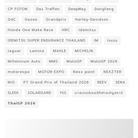
CP FOTON
Das Treffen
DeepWay
Dongfeng
GAC
Gazoo
Grandprix
Harley-Davidson
Honda One Make Race
HRC
Idemitsu
IDEMITSU SUPER ENDURANCE THAILAND
IM
Isuzu
Jaguar
Lamina
MAHLE
MICHELIN
Millennium Auto
MMS
MotoGP
MotoGP 2026
motorexpo
MOTOR EXPO
Nexx point
NEXZTER
NIO
PT Grand Prix of Thailand 2026
REEV
SENA
SLEEK
SOLARGARD
YSS
มาสเตอร์เซอร์ทิฟายด์ยูสคาร์
𝗧𝗵𝗮𝗶𝗚𝗣 𝟮𝟬𝟮𝟲