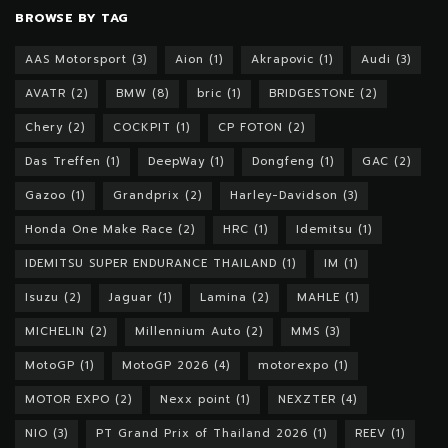
BROWSE BY TAG
AAS Motorsport
(3)
Aion
(1)
Akrapovic
(1)
Audi
(3)
AVATR
(2)
BMW
(8)
bric
(1)
BRIDGESTONE
(2)
Chery
(2)
COCKPIT
(1)
CP FOTON
(2)
Das Treffen
(1)
DeepWay
(1)
Dongfeng
(1)
GAC
(2)
Gazoo
(1)
Grandprix
(2)
Harley-Davidson
(3)
Honda One Make Race
(2)
HRC
(1)
Idemitsu
(1)
IDEMITSU SUPER ENDURANCE THAILAND
(1)
IM
(1)
Isuzu
(2)
Jaguar
(1)
Lamina
(2)
MAHLE
(1)
MICHELIN
(2)
Millennium Auto
(2)
MMS
(3)
MotoGP
(1)
MotoGP 2026
(4)
motorexpo
(1)
MOTOR EXPO
(2)
Nexx point
(1)
NEXZTER
(4)
NIO
(3)
PT Grand Prix of Thailand 2026
(1)
REEV
(1)