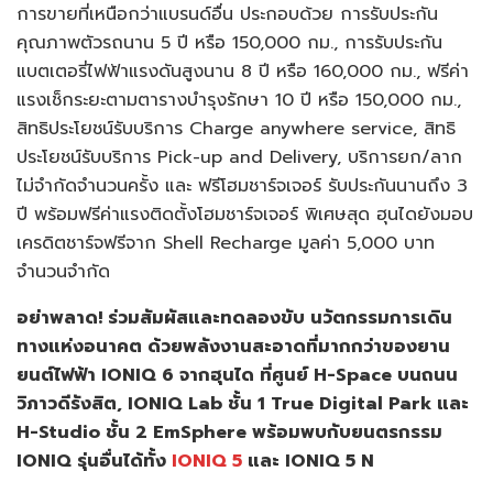
การขายที่เหนือกว่าแบรนด์อื่น ประกอบด้วย การรับประกัน
คุณภาพตัวรถนาน 5 ปี หรือ 150,000 กม., การรับประกัน
แบตเตอรี่ไฟฟ้าแรงดันสูงนาน 8 ปี หรือ 160,000 กม., ฟรีค่า
แรงเช็กระยะตามตารางบำรุงรักษา 10 ปี หรือ 150,000 กม.,
สิทธิประโยชน์รับบริการ Charge anywhere service, สิทธิ
ประโยชน์รับบริการ Pick-up and Delivery, บริการยก/ลาก
ไม่จำกัดจำนวนครั้ง และ ฟรีโฮมชาร์จเจอร์ รับประกันนานถึง 3
ปี พร้อมฟรีค่าแรงติดตั้งโฮมชาร์จเจอร์ พิเศษสุด ฮุนไดยังมอบ
เครดิตชาร์จฟรีจาก Shell Recharge มูลค่า 5,000 บาท
จำนวนจำกัด
อย่าพลาด
! ร่วมสัมผัสและทดลองขับ นวัตกรรมการเดิน
ทางแห่งอนาคต ด้วยพลังงานสะอาดที่มากกว่าของยาน
ยนต์ไฟฟ้า IONIQ 6 จากฮุนได ที่ศูนย์ H-Space บนถนน
วิภาวดีรังสิต, IONIQ Lab ชั้น 1 True Digital Park และ
H-Studio ชั้น 2 EmSphere พร้อมพบกับยนตรกรรม
IONIQ รุ่นอื่นได้ทั้ง
IONIQ 5
และ IONIQ 5 N