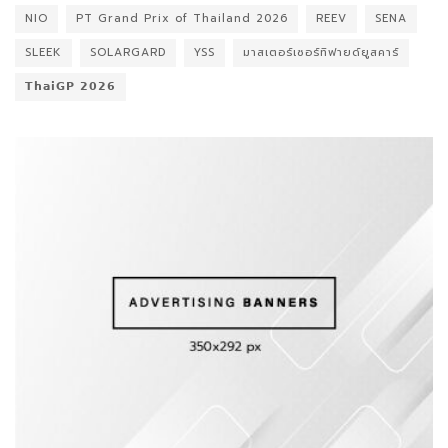
NIO
PT Grand Prix of Thailand 2026
REEV
SENA
SLEEK
SOLARGARD
YSS
มาสเตอร์เซอร์ทิฟายด์ยูสคาร์
𝗧𝗵𝗮𝗶𝗚𝗣 𝟮𝟬𝟮𝟲