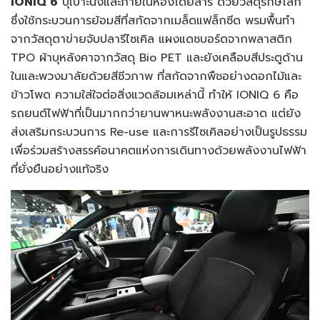
IONIQ 6
บุเบาะนั่งและภายในห้องโดยสาร ด้วยวัสดุรักษ์โลก
ซึ่งใช้กระบวนการย้อมสีที่สกัดจากเมล็ดแฟล็กซีด พรมพื้นทำ
จากวัสดุตาข่ายจับปลารีไซเคิล แผงแดชบอร์ดจากพลาสติก
TPO ผ้าบุหลังคาจากวัสดุ Bio PET และยังเคลือบสีประตูด้าน
ในและพวงมาลัยด้วยสีชีวภาพ ที่สกัดจากพืชอย่างดอกไม้และ
ข้าวโพด ความใส่ใจต่อสิ่งแวดล้อมเหล่านี้ ทำให้ IONIQ 6 คือ
รถยนต์ไฟฟ้าที่เป็นมากกว่ายานพาหนะพลังงานสะอาด แต่ยัง
ส่งเสริมกระบวนการ Re-use และการรีไซเคิลอย่างเป็นรูปธรรม
เพื่อร่วมสร้างสรรค์อนาคตแห่งการเดินทางด้วยพลังงานไฟฟ้า
ที่ยั่งยืนอย่างแท้จริง