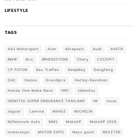
LIFESTYLE
TAGS
AAS Motorsport
Aion
Akrapovic
Audi
AVATR
BMW
bric
BRIDGESTONE
Chery
COCKPIT
CP FOTON
Das Treffen
DeepWay
Dongfeng
GAC
Gazoo
Grandprix
Harley-Davidson
Honda One Make Race
HRC
Idemitsu
IDEMITSU SUPER ENDURANCE THAILAND
IM
Isuzu
Jaguar
Lamina
MAHLE
MICHELIN
Millennium Auto
MMS
MotoGP
MotoGP 2026
motorexpo
MOTOR EXPO
Nexx point
NEXZTER