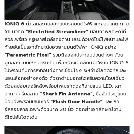
IONIQ 6
นำเสนองานออกแบบรถยนต์ไฟฟ้าแห่งอนาคต ภาย
ใต้แนวคิด
“
Electrified Streamliner”
มอบภาพลักษณ์ที่
สวยเพรียว หรูหราสไตล์รถซีดาน เสริมด้วยดีไซน์ไฟหน้าและไฟ
ท้ายอันเป็นเอกลักษณ์ของยานยนต์ไฟฟ้า IONIQ อย่าง
“Parametric Pixel”
รวมถึงองค์ประกอบส่วนต่างๆ ล้วน
ถูกออกแบบให้สอดรับกัน เพื่อสร้างเอกลักษณ์ให้กับ IONIQ 6
ไปพร้อมกับการสะท้อนถึงการเชื่อมโยง ระหว่างโลกดิจิทัลและ
แอนะล็อกอย่างลงตัว ตัวรถด้านนอกยังเสริมความโฉบเฉี่ยว
ด้วยสปอยเลอร์หลังพร้อมไฟเบรกดวงที่สามแบบ LED, เสา
อากาศครีบฉลาม
“
Shark Fin Antenna”,
มือจับประตูแบบ
ป็อปอัพพร้อมเซนเซอร์
“
Flush Door Handle”
และ ล้อ
อัลลอยลายเฉพาะตัวขนาด 20 นิ้ว ตอกย้ำเอกลักษณ์งาน
ดีไซน์อันโดดเด่น