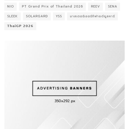
NIO
PT Grand Prix of Thailand 2026
REEV
SENA
SLEEK
SOLARGARD
YSS
มาสเตอร์เซอร์ทิฟายด์ยูสคาร์
𝗧𝗵𝗮𝗶𝗚𝗣 𝟮𝟬𝟮𝟲