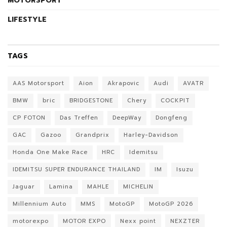
MOTORSPORT
LIFESTYLE
TAGS
AAS Motorsport
Aion
Akrapovic
Audi
AVATR
BMW
bric
BRIDGESTONE
Chery
COCKPIT
CP FOTON
Das Treffen
DeepWay
Dongfeng
GAC
Gazoo
Grandprix
Harley-Davidson
Honda One Make Race
HRC
Idemitsu
IDEMITSU SUPER ENDURANCE THAILAND
IM
Isuzu
Jaguar
Lamina
MAHLE
MICHELIN
Millennium Auto
MMS
MotoGP
MotoGP 2026
motorexpo
MOTOR EXPO
Nexx point
NEXZTER