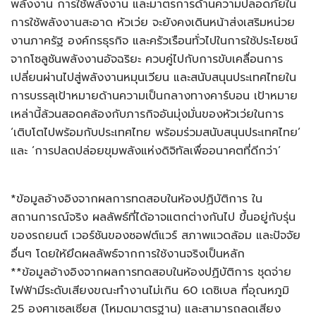
พลังงาน การใช้พลังงาน และมาตรการด้านความปลอดภัยใน
การใช้พลังงานสะอาด หัวเว่ย จะยังคงเดินหน้าส่งเสริมหน่วย
งานภาครัฐ องค์กรธุรกิจ และครัวเรือนทั่วไปในการใช้ประโยชน์
จากโซลูชันพลังงานอัจฉริยะ ควบคู่ไปกับการขับเคลื่อนการ
เปลี่ยนผ่านไปสู่พลังงานหมุนเวียน และสนับสนุนประเทศไทยใน
การบรรลุเป้าหมายด้านความเป็นกลางทางคาร์บอน เป้าหมาย
เหล่านี้ล้วนสอดคล้องกับภารกิจอันมุ่งมั่นของหัวเว่ยในการ
‘เติบโตไปพร้อมกับประเทศไทย พร้อมร่วมสนับสนุนประเทศไทย’
และ ‘การปลดปล่อยขุมพลังแห่งดิจิทัลเพื่ออนาคตที่ดีกว่า’
*ข้อมูลอ้างอิงจากผลการทดสอบในห้องปฏิบัติการ ใน
สถานการณ์จริง ผลลัพธ์ที่ได้อาจแตกต่างกันไป ขึ้นอยู่กับรุ่น
ของรถยนต์ เวอร์ชันของซอฟต์แวร์ สภาพแวดล้อม และปัจจัย
อื่นๆ โดยให้ยึดผลลัพธ์จากการใช้งานจริงเป็นหลัก
**ข้อมูลอ้างอิงจากผลการทดสอบในห้องปฏิบัติการ ชุดจ่าย
ไฟฟ้ามีระดับเสียงขณะทำงานไม่เกิน 60 เดซิเบล ที่อุณหภูมิ
25 องศาเซลเซียส (โหมดมาตรฐาน) และสามารถลดเสียง