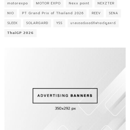
motorexpo
MOTOR EXPO
Nexx point
NEXZTER
NIO
PT Grand Prix of Thailand 2026
REEV
SENA
SLEEK
SOLARGARD
YSS
มาสเตอร์เซอร์ทิฟายด์ยูสคาร์
𝗧𝗵𝗮𝗶𝗚𝗣 𝟮𝟬𝟮𝟲