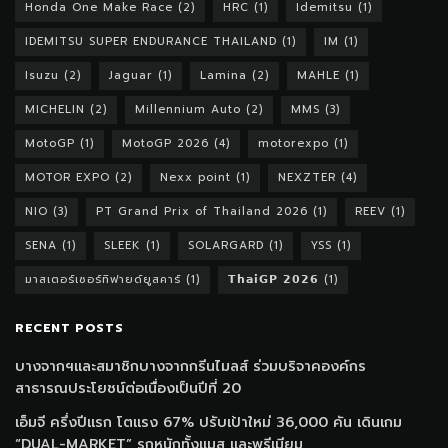
Honda One Make Race
(2)
HRC
(1)
Idemitsu
(1)
IDEMITSU SUPER ENDURANCE THAILAND
(1)
IM
(1)
Isuzu
(2)
Jaguar
(1)
Lamina
(2)
MAHLE
(1)
MICHELIN
(2)
Millennium Auto
(2)
MMS
(3)
MotoGP
(1)
MotoGP 2026
(4)
motorexpo
(1)
MOTOR EXPO
(2)
Nexx point
(1)
NEXZTER
(4)
NIO
(3)
PT Grand Prix of Thailand 2026
(1)
REEV
(1)
SENA
(1)
SLEEK
(1)
SOLARGARD
(1)
YSS
(1)
มาสเตอร์เซอร์ทิฟายด์ยูสคาร์
(1)
𝗧𝗵𝗮𝗶𝗚𝗣 𝟮𝟬𝟮𝟲
(1)
RECENT POSTS
บางจากฯและสมาชิกบางจากกรีนไมลส์ ร่วมบริจาคองค์กร
สาธารณประโยชน์ต่อเนื่องเป็นปีที่ 20
เอ็มจี ครึ่งปีแรก โตแรง 67% ปรับเป้าใหม่ 36,000 คัน เดินเกม
“DUAL-MARKET” รุกหนักทั้งแมส และพรีเมียม