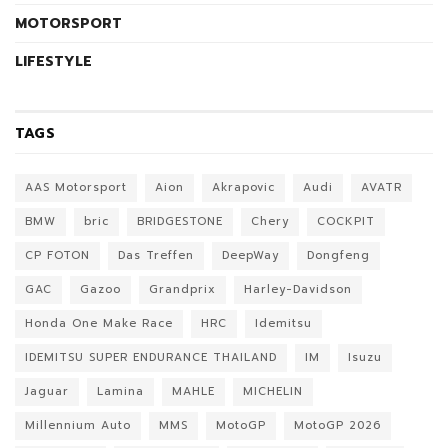
MOTORSPORT
LIFESTYLE
TAGS
AAS Motorsport
Aion
Akrapovic
Audi
AVATR
BMW
bric
BRIDGESTONE
Chery
COCKPIT
CP FOTON
Das Treffen
DeepWay
Dongfeng
GAC
Gazoo
Grandprix
Harley-Davidson
Honda One Make Race
HRC
Idemitsu
IDEMITSU SUPER ENDURANCE THAILAND
IM
Isuzu
Jaguar
Lamina
MAHLE
MICHELIN
Millennium Auto
MMS
MotoGP
MotoGP 2026