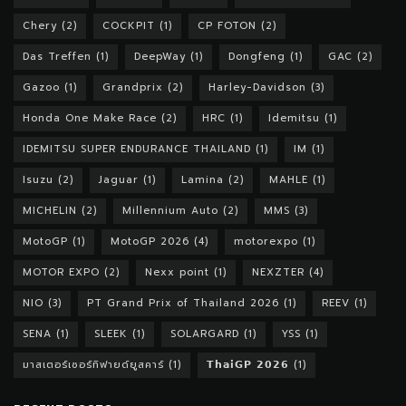
Chery
(2)
COCKPIT
(1)
CP FOTON
(2)
Das Treffen
(1)
DeepWay
(1)
Dongfeng
(1)
GAC
(2)
Gazoo
(1)
Grandprix
(2)
Harley-Davidson
(3)
Honda One Make Race
(2)
HRC
(1)
Idemitsu
(1)
IDEMITSU SUPER ENDURANCE THAILAND
(1)
IM
(1)
Isuzu
(2)
Jaguar
(1)
Lamina
(2)
MAHLE
(1)
MICHELIN
(2)
Millennium Auto
(2)
MMS
(3)
MotoGP
(1)
MotoGP 2026
(4)
motorexpo
(1)
MOTOR EXPO
(2)
Nexx point
(1)
NEXZTER
(4)
NIO
(3)
PT Grand Prix of Thailand 2026
(1)
REEV
(1)
SENA
(1)
SLEEK
(1)
SOLARGARD
(1)
YSS
(1)
มาสเตอร์เซอร์ทิฟายด์ยูสคาร์
(1)
𝗧𝗵𝗮𝗶𝗚𝗣 𝟮𝟬𝟮𝟲
(1)