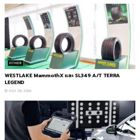
OTHER
WESTLAKE MammothX และ SL349 A/T TERRA
LEGEND
JULY 28, 2026