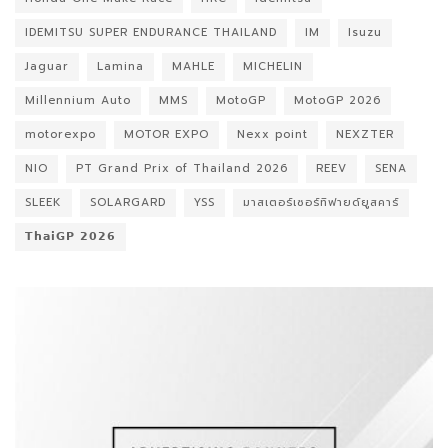
IDEMITSU SUPER ENDURANCE THAILAND
IM
Isuzu
Jaguar
Lamina
MAHLE
MICHELIN
Millennium Auto
MMS
MotoGP
MotoGP 2026
motorexpo
MOTOR EXPO
Nexx point
NEXZTER
NIO
PT Grand Prix of Thailand 2026
REEV
SENA
SLEEK
SOLARGARD
YSS
มาสเตอร์เซอร์ทิฟายด์ยูสคาร์
𝗧𝗵𝗮𝗶𝗚𝗣 𝟮𝟬𝟮𝟲