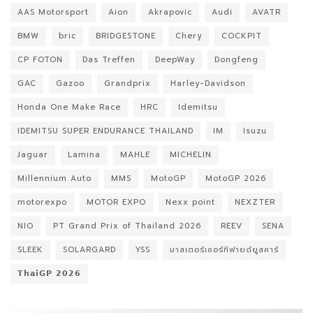
AAS Motorsport
Aion
Akrapovic
Audi
AVATR
BMW
bric
BRIDGESTONE
Chery
COCKPIT
CP FOTON
Das Treffen
DeepWay
Dongfeng
GAC
Gazoo
Grandprix
Harley-Davidson
Honda One Make Race
HRC
Idemitsu
IDEMITSU SUPER ENDURANCE THAILAND
IM
Isuzu
Jaguar
Lamina
MAHLE
MICHELIN
Millennium Auto
MMS
MotoGP
MotoGP 2026
motorexpo
MOTOR EXPO
Nexx point
NEXZTER
NIO
PT Grand Prix of Thailand 2026
REEV
SENA
SLEEK
SOLARGARD
YSS
มาสเตอร์เซอร์ทิฟายด์ยูสคาร์
𝗧𝗵𝗮𝗶𝗚𝗣 𝟮𝟬𝟮𝟲