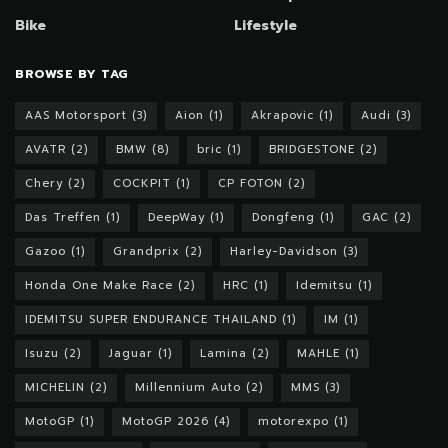
Bike
Lifestyle
BROWSE BY TAG
AAS Motorsport
(3)
Aion
(1)
Akrapovic
(1)
Audi
(3)
AVATR
(2)
BMW
(8)
bric
(1)
BRIDGESTONE
(2)
Chery
(2)
COCKPIT
(1)
CP FOTON
(2)
Das Treffen
(1)
DeepWay
(1)
Dongfeng
(1)
GAC
(2)
Gazoo
(1)
Grandprix
(2)
Harley-Davidson
(3)
Honda One Make Race
(2)
HRC
(1)
Idemitsu
(1)
IDEMITSU SUPER ENDURANCE THAILAND
(1)
IM
(1)
Isuzu
(2)
Jaguar
(1)
Lamina
(2)
MAHLE
(1)
MICHELIN
(2)
Millennium Auto
(2)
MMS
(3)
MotoGP
(1)
MotoGP 2026
(4)
motorexpo
(1)