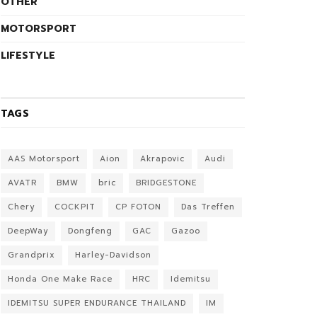
OTHER
MOTORSPORT
LIFESTYLE
TAGS
AAS Motorsport
Aion
Akrapovic
Audi
AVATR
BMW
bric
BRIDGESTONE
Chery
COCKPIT
CP FOTON
Das Treffen
DeepWay
Dongfeng
GAC
Gazoo
Grandprix
Harley-Davidson
Honda One Make Race
HRC
Idemitsu
IDEMITSU SUPER ENDURANCE THAILAND
IM