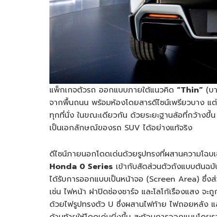
แพ็กเกจตัวรถ ออกแบบภายใต้แนวคิด
“
Thin”
(บา
จากพื้นถนน พร้อมห้องโดยสารดีไซน์เพรียวบาง แต่ย
ทุกที่นั่ง ในขณะเดียวกัน ด้วยระยะฐานล้อที่กว้างขึ
เป็นเอกลักษณ์ของรถ SUV ได้อย่างแท้จริง
ดีไซน์ภายนอกโดดเด่นด้วยรูปทรงที่ผสานความโฉบเฉ
Honda 0 Series
เข้ากับสัดส่วนตัวถังแบบต้นฉบ
ได้รับการออกแบบเป็นหน้าจอ (Screen Area) ซึ่งส
เช่น ไฟหน้า ฝาปิดช่องชาร์จ และโลโก้เรืองแสง จะถ
ด้วยไฟรูปทรงตัว U ซึ่งผสานไฟท้าย ไฟถอยหลัง และไฟ
ด้านท้ายให้โดดเด่นยิ่งขึ้น สะท้อนการออกแบบโดยร