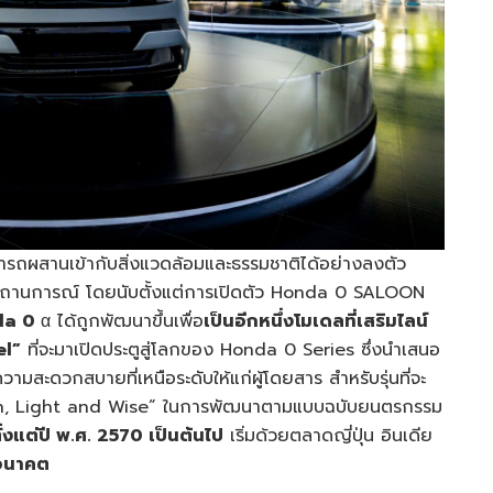
มารถผสานเข้ากับสิ่งแวดล้อมและธรรมชาติได้อย่างลงตัว
กสถานการณ์ โดยนับตั้งแต่การเปิดตัว Honda 0 SALOON
da 0
α ได้ถูกพัฒนาขึ้นเพื่อ
เป็นอีกหนึ่งโมเดลที่เสริมไลน์
l”
ที่จะมาเปิดประตูสู่โลกของ Honda 0 Series ซึ่งนำเสนอ
ดวกสบายที่เหนือระดับให้แก่ผู้โดยสาร สำหรับรุ่นที่จะ
Thin, Light and Wise” ในการพัฒนาตามแบบฉบับยนตรกรรม
้งแต่ปี พ.ศ.
2570 เป็นต้นไป
เริ่มด้วยตลาดญี่ปุ่น อินเดีย
อนาคต