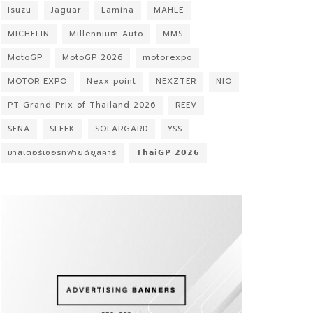
Isuzu
Jaguar
Lamina
MAHLE
MICHELIN
Millennium Auto
MMS
MotoGP
MotoGP 2026
motorexpo
MOTOR EXPO
Nexx point
NEXZTER
NIO
PT Grand Prix of Thailand 2026
REEV
SENA
SLEEK
SOLARGARD
YSS
มาสเตอร์เซอร์ทิฟายด์ยูสคาร์
𝗧𝗵𝗮𝗶𝗚𝗣 𝟮𝟬𝟮𝟲