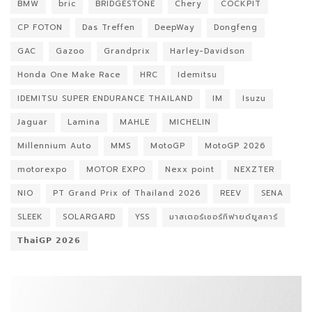
BMW
bric
BRIDGESTONE
Chery
COCKPIT
CP FOTON
Das Treffen
DeepWay
Dongfeng
GAC
Gazoo
Grandprix
Harley-Davidson
Honda One Make Race
HRC
Idemitsu
IDEMITSU SUPER ENDURANCE THAILAND
IM
Isuzu
Jaguar
Lamina
MAHLE
MICHELIN
Millennium Auto
MMS
MotoGP
MotoGP 2026
motorexpo
MOTOR EXPO
Nexx point
NEXZTER
NIO
PT Grand Prix of Thailand 2026
REEV
SENA
SLEEK
SOLARGARD
YSS
มาสเตอร์เซอร์ทิฟายด์ยูสคาร์
𝗧𝗵𝗮𝗶𝗚𝗣 𝟮𝟬𝟮𝟲