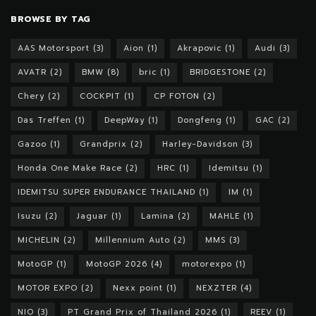
BROWSE BY TAG
AAS Motorsport
(3)
Aion
(1)
Akrapovic
(1)
Audi
(3)
AVATR
(2)
BMW
(8)
bric
(1)
BRIDGESTONE
(2)
Chery
(2)
COCKPIT
(1)
CP FOTON
(2)
Das Treffen
(1)
DeepWay
(1)
Dongfeng
(1)
GAC
(2)
Gazoo
(1)
Grandprix
(2)
Harley-Davidson
(3)
Honda One Make Race
(2)
HRC
(1)
Idemitsu
(1)
IDEMITSU SUPER ENDURANCE THAILAND
(1)
IM
(1)
Isuzu
(2)
Jaguar
(1)
Lamina
(2)
MAHLE
(1)
MICHELIN
(2)
Millennium Auto
(2)
MMS
(3)
MotoGP
(1)
MotoGP 2026
(4)
motorexpo
(1)
MOTOR EXPO
(2)
Nexx point
(1)
NEXZTER
(4)
NIO
(3)
PT Grand Prix of Thailand 2026
(1)
REEV
(1)