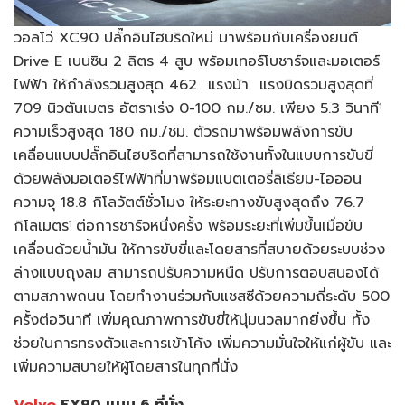
วอลโว่ XC90 ปลั๊กอินไฮบริดใหม่ มาพร้อมกับเครื่องยนต์
Drive E เบนซิน 2 ลิตร 4 สูบ พร้อมเทอร์โบชาร์จและมอเตอร์
ไฟฟ้า ให้กำลังรวมสูงสุด 462 แรงม้า แรงบิดรวมสูงสุดที่
709 นิวตันเมตร อัตราเร่ง 0-100 กม./ชม. เพียง 5.3 วินาที
1
ความเร็วสูงสุด 180 กม./ชม. ตัวรถมาพร้อมพลังการขับ
เคลื่อนแบบปลั๊กอินไฮบริดที่สามารถใช้งานทั้งในแบบการขับขี่
ด้วยพลังมอเตอร์ไฟฟ้าที่มาพร้อมแบตเตอรี่ลิเธียม-ไอออน
ความจุ 18.8 กิโลวัตต์ชั่วโมง ให้ระยะทางขับสูงสุดถึง 76.7
กิโลเมตร
ต่อการชาร์จหนึ่งครั้ง พร้อมระยะที่เพิ่มขึ้นเมื่อขับ
1
เคลื่อนด้วยน้ำมัน ให้การขับขี่และโดยสารที่สบายด้วยระบบช่วง
ล่างแบบถุงลม สามารถปรับความหนืด ปรับการตอบสนองได้
ตามสภาพถนน โดยทำงานร่วมกับแชสซีด้วยความถี่ระดับ 500
ครั้งต่อวินาที เพิ่มคุณภาพการขับขี่ให้นุ่มนวลมากยิ่งขึ้น ทั้ง
ช่วยในการทรงตัวและการเข้าโค้ง เพิ่มความมั่นใจให้แก่ผู้ขับ และ
เพิ่มความสบายให้ผู้โดยสารในทุกที่นั่ง
Volvo
EX90 แบบ 6 ที่นั่ง