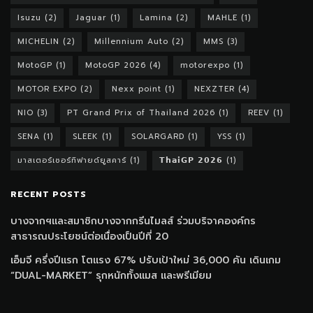
Isuzu
(2)
Jaguar
(1)
Lamina
(2)
MAHLE
(1)
MICHELIN
(2)
Millennium Auto
(2)
MMS
(3)
MotoGP
(1)
MotoGP 2026
(4)
motorexpo
(1)
MOTOR EXPO
(2)
Nexx point
(1)
NEXZTER
(4)
NIO
(3)
PT Grand Prix of Thailand 2026
(1)
REEV
(1)
SENA
(1)
SLEEK
(1)
SOLARGARD
(1)
YSS
(1)
มาสเตอร์เซอร์ทิฟายด์ยูสคาร์
(1)
𝗧𝗵𝗮𝗶𝗚𝗣 𝟮𝟬𝟮𝟲
(1)
RECENT POSTS
บางจากฯและสมาชิกบางจากกรีนไมลส์ ร่วมบริจาคองค์กร
สาธารณประโยชน์ต่อเนื่องเป็นปีที่ 20
เอ็มจี ครึ่งปีแรก โตแรง 67% ปรับเป้าใหม่ 36,000 คัน เดินเกม
“DUAL-MARKET” รุกหนักทั้งแมส และพรีเมียม