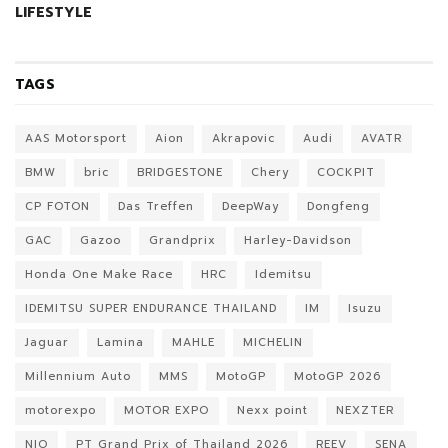
LIFESTYLE
TAGS
AAS Motorsport
Aion
Akrapovic
Audi
AVATR
BMW
bric
BRIDGESTONE
Chery
COCKPIT
CP FOTON
Das Treffen
DeepWay
Dongfeng
GAC
Gazoo
Grandprix
Harley-Davidson
Honda One Make Race
HRC
Idemitsu
IDEMITSU SUPER ENDURANCE THAILAND
IM
Isuzu
Jaguar
Lamina
MAHLE
MICHELIN
Millennium Auto
MMS
MotoGP
MotoGP 2026
motorexpo
MOTOR EXPO
Nexx point
NEXZTER
NIO
PT Grand Prix of Thailand 2026
REEV
SENA