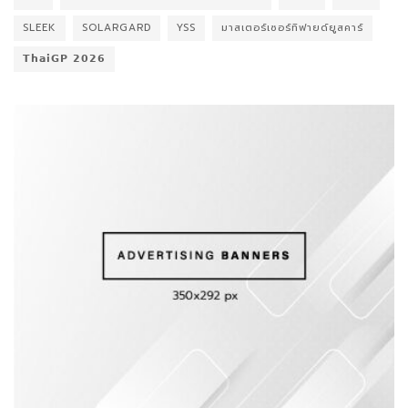
SLEEK
SOLARGARD
YSS
มาสเตอร์เซอร์ทิฟายด์ยูสคาร์
𝗧𝗵𝗮𝗶𝗚𝗣 𝟮𝟬𝟮𝟲