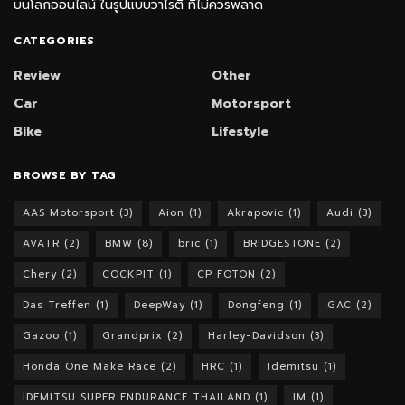
บนโลกออนไลน์ ในรูปแบบวาไรตี้ ที่ไม่ควรพลาด
CATEGORIES
Review
Other
Car
Motorsport
Bike
Lifestyle
BROWSE BY TAG
AAS Motorsport
(3)
Aion
(1)
Akrapovic
(1)
Audi
(3)
AVATR
(2)
BMW
(8)
bric
(1)
BRIDGESTONE
(2)
Chery
(2)
COCKPIT
(1)
CP FOTON
(2)
Das Treffen
(1)
DeepWay
(1)
Dongfeng
(1)
GAC
(2)
Gazoo
(1)
Grandprix
(2)
Harley-Davidson
(3)
Honda One Make Race
(2)
HRC
(1)
Idemitsu
(1)
IDEMITSU SUPER ENDURANCE THAILAND
(1)
IM
(1)