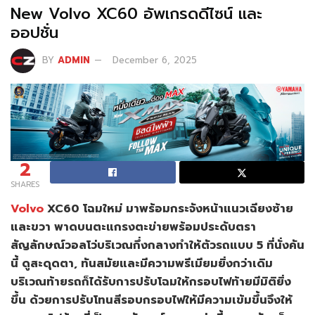
New Volvo XC60 อัพเกรดดีไซน์ และ
ออปชั่น
BY
ADMIN
December 6, 2025
2
SHARES
Volvo
XC60 โฉมใหม่ มาพร้อมกระจังหน้าแนวเฉียงซ้าย
และขวา พาดบนตะแกรงตะข่ายพร้อมประดับตรา
สัญลักษณ์วอลโว่บริเวณกึ่งกลางทำให้ตัวรถแบบ 5 ที่นั่งคัน
นี้ ดูสะดุดตา, ทันสมัยและมีความพรีเมียมยิ่งกว่าเดิม
บริเวณท้ายรถก็ได้รับการปรับโฉมให้กรอบไฟท้ายมีมิติยิ่ง
ขึ้น ด้วยการปรับโทนสีรอบกรอบไฟให้มีความเข้มขึ้นจึงให้