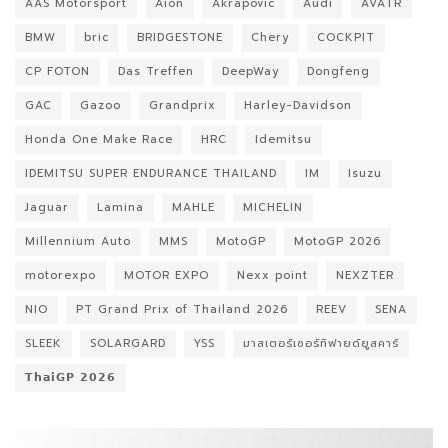
AAS Motorsport
Aion
Akrapovic
Audi
AVATR
BMW
bric
BRIDGESTONE
Chery
COCKPIT
CP FOTON
Das Treffen
DeepWay
Dongfeng
GAC
Gazoo
Grandprix
Harley-Davidson
Honda One Make Race
HRC
Idemitsu
IDEMITSU SUPER ENDURANCE THAILAND
IM
Isuzu
Jaguar
Lamina
MAHLE
MICHELIN
Millennium Auto
MMS
MotoGP
MotoGP 2026
motorexpo
MOTOR EXPO
Nexx point
NEXZTER
NIO
PT Grand Prix of Thailand 2026
REEV
SENA
SLEEK
SOLARGARD
YSS
มาสเตอร์เซอร์ทิฟายด์ยูสคาร์
𝗧𝗵𝗮𝗶𝗚𝗣 𝟮𝟬𝟮𝟲