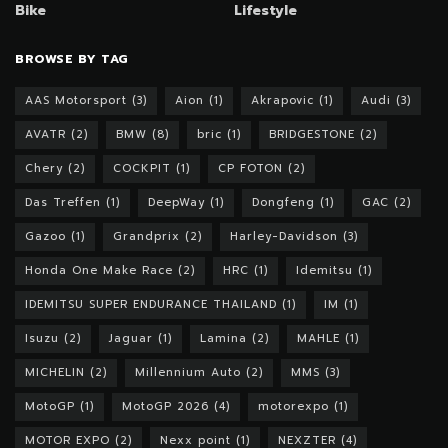
Bike
Lifestyle
BROWSE BY TAG
AAS Motorsport
(3)
Aion
(1)
Akrapovic
(1)
Audi
(3)
AVATR
(2)
BMW
(8)
bric
(1)
BRIDGESTONE
(2)
Chery
(2)
COCKPIT
(1)
CP FOTON
(2)
Das Treffen
(1)
DeepWay
(1)
Dongfeng
(1)
GAC
(2)
Gazoo
(1)
Grandprix
(2)
Harley-Davidson
(3)
Honda One Make Race
(2)
HRC
(1)
Idemitsu
(1)
IDEMITSU SUPER ENDURANCE THAILAND
(1)
IM
(1)
Isuzu
(2)
Jaguar
(1)
Lamina
(2)
MAHLE
(1)
MICHELIN
(2)
Millennium Auto
(2)
MMS
(3)
MotoGP
(1)
MotoGP 2026
(4)
motorexpo
(1)
MOTOR EXPO
(2)
Nexx point
(1)
NEXZTER
(4)