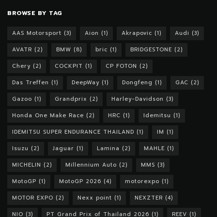
BROWSE BY TAG
AAS Motorsport
(3)
Aion
(1)
Akrapovic
(1)
Audi
(3)
AVATR
(2)
BMW
(8)
bric
(1)
BRIDGESTONE
(2)
Chery
(2)
COCKPIT
(1)
CP FOTON
(2)
Das Treffen
(1)
DeepWay
(1)
Dongfeng
(1)
GAC
(2)
Gazoo
(1)
Grandprix
(2)
Harley-Davidson
(3)
Honda One Make Race
(2)
HRC
(1)
Idemitsu
(1)
IDEMITSU SUPER ENDURANCE THAILAND
(1)
IM
(1)
Isuzu
(2)
Jaguar
(1)
Lamina
(2)
MAHLE
(1)
MICHELIN
(2)
Millennium Auto
(2)
MMS
(3)
MotoGP
(1)
MotoGP 2026
(4)
motorexpo
(1)
MOTOR EXPO
(2)
Nexx point
(1)
NEXZTER
(4)
NIO
(3)
PT Grand Prix of Thailand 2026
(1)
REEV
(1)