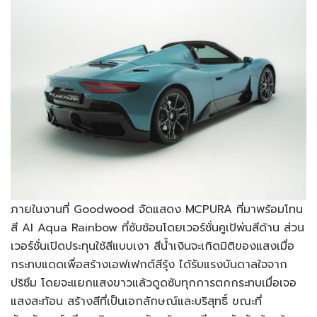
ภายในงานที่ Goodwood จัดแสดง MCPURA ที่มาพร้อมโทน
สี AI Aqua Rainbow ที่ซับซ้อนโดยเวอร์ชั่นคูเป้พ่นสีด้าน ส่วน
เวอร์ชั่นเปิดประทุนใช้สีแบบเงา สีน้ำเงินจะเกิดมิติของแสงเมื่อ
กระทบแดดเพื่อสร้างเอฟเฟกต์สีรุ้ง ได้รับแรงบันดาลใจจาก
ปริซึม โดยจะแยกแสงขาวแล้วดูดซับทุกการตกกระทบเมื่อเจอ
แสงสะท้อน สร้างสีที่เป็นเอกลักษณ์และบริสุทธิ์ ขณะที่