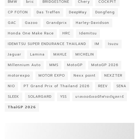
BMW
bric
BRIDGESTONE
Chery
COCKPIT
CP FOTON
Das Treffen
DeepWay
Dongfeng
GAC
Gazoo
Grandprix
Harley-Davidson
Honda One Make Race
HRC
Idemitsu
IDEMITSU SUPER ENDURANCE THAILAND
IM
Isuzu
Jaguar
Lamina
MAHLE
MICHELIN
Millennium Auto
MMS
MotoGP
MotoGP 2026
motorexpo
MOTOR EXPO
Nexx point
NEXZTER
NIO
PT Grand Prix of Thailand 2026
REEV
SENA
SLEEK
SOLARGARD
YSS
มาสเตอร์เซอร์ทิฟายด์ยูสคาร์
𝗧𝗵𝗮𝗶𝗚𝗣 𝟮𝟬𝟮𝟲