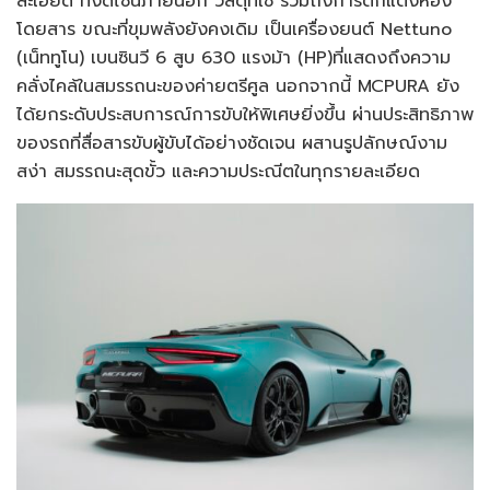
ละเอียด ทั้งดีไซน์ภายนอก วัสดุที่ใช้ รวมถึงการตกแต่งห้อง
โดยสาร ขณะที่ขุมพลังยังคงเดิม เป็นเครื่องยนต์ Nettuno
(เน็ททูโน) เบนซินวี 6 สูบ 630 แรงม้า (HP)ที่แสดงถึงความ
คลั่งไคล้ในสมรรถนะของค่ายตรีศูล นอกจากนี้ MCPURA ยัง
ได้ยกระดับประสบการณ์การขับให้พิเศษยิ่งขึ้น ผ่านประสิทธิภาพ
ของรถที่สื่อสารขับผู้ขับได้อย่างชัดเจน ผสานรูปลักษณ์งาม
สง่า สมรรถนะสุดขั้ว และความประณีตในทุกรายละเอียด