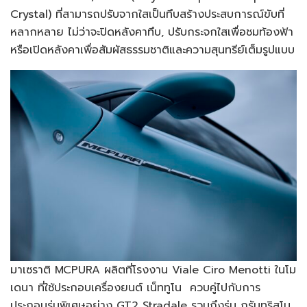
Crystal) ที่สามารถปรับจากใสเป็นทึบสร้างประสบการณ์ขับที่
หลากหลาย ไม่ว่าจะปิดหลังคาทึบ, ปรับกระจกใสเพื่อชมท้องฟ้า
หรือเปิดหลังคาเพื่อสัมผัสธรรมชาติและความสุนทรีย์เต็มรูปแบบ
มาเซราติ MCPURA ผลิตที่โรงงาน Viale Ciro Menotti ในโม
เดนา ที่ใช้ประกอบเครื่องยนต์ เน็ททูโน ควบคู่ไปกับการ
ประกอบรุ่นพิเศษอย่าง GT2 Stradale รวมถึงรุ่น กรันทูริสโม