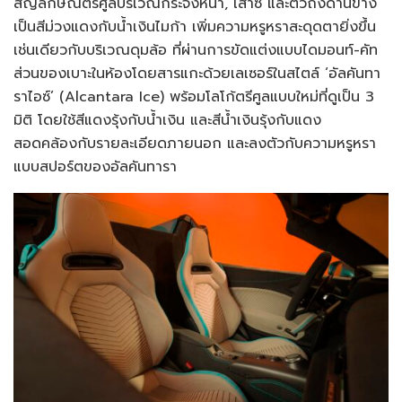
สัญลักษณ์ตรีศูลบริเวณกระจังหน้า, เสาซี และตัวถังด้านข้าง
เป็นสีม่วงแดงกับน้ำเงินไมก้า เพิ่มความหรูหราสะดุดตายิ่งขึ้น
เช่นเดียวกับบริเวณดุมล้อ ที่ผ่านการขัดแต่งแบบไดมอนท์-คัท
ส่วนของเบาะในห้องโดยสารแกะด้วยเลเซอร์ในสไตล์ ‘อัลคันทา
ราไอซ์’ (Alcantara Ice) พร้อมโลโก้ตรีศูลแบบใหม่ที่ดูเป็น 3
มิติ โดยใช้สีแดงรุ้งกับน้ำเงิน และสีน้ำเงินรุ้งกับแดง
สอดคล้องกับรายละเอียดภายนอก และลงตัวกับความหรูหรา
แบบสปอร์ตของอัลคันทารา