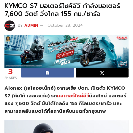
KYMCO S7 มอเตอร์ไซค์อีวี กำลังมอเตอร์
7,600 วัตต์ วิ่งไกล 155 กม./ชาร์จ
BY
ADMIN
October 28, 2024
3
SHARES
Aionex (เอไอออเน็กซ์) จากเครือ ปตท. เปิดตัว KYMCO
S7 (คิมโก้ เอสเซเว่น) รถ
มอเตอร์ไซค์อีวี
น้องใหม่ มอเตอร์
แรง 7,600 วัตต์ ขับได้ไกลถึง 155 กิโลเมตร/ชาร์จ และ
สามารถสลับแบตได้ที่สถานีสลับแบตทั่วกรุงเทพ