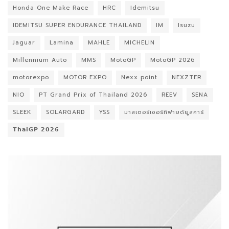
Honda One Make Race
HRC
Idemitsu
IDEMITSU SUPER ENDURANCE THAILAND
IM
Isuzu
Jaguar
Lamina
MAHLE
MICHELIN
Millennium Auto
MMS
MotoGP
MotoGP 2026
motorexpo
MOTOR EXPO
Nexx point
NEXZTER
NIO
PT Grand Prix of Thailand 2026
REEV
SENA
SLEEK
SOLARGARD
YSS
มาสเตอร์เซอร์ทิฟายด์ยูสคาร์
𝗧𝗵𝗮𝗶𝗚𝗣 𝟮𝟬𝟮𝟲