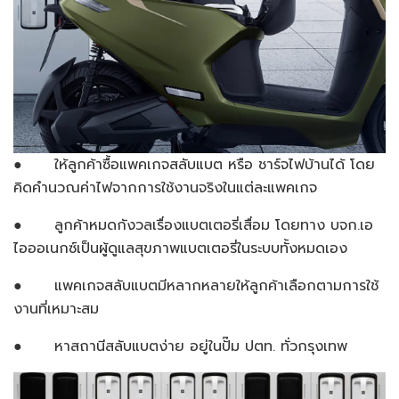
● ให้ลูกค้าซื้อแพคเกจสลับแบต หรือ ชาร์จไฟบ้านได้ โดย
คิดคำนวณค่าไฟจากการใช้งานจริงในแต่ละแพคเกจ
● ลูกค้าหมดกังวลเรื่องแบตเตอรี่เสื่อม โดยทาง บจก.เอ
ไอออเนกซ์เป็นผู้ดูแลสุขภาพแบตเตอรี่ในระบบทั้งหมดเอง
● แพคเกจสลับแบตมีหลากหลายให้ลูกค้าเลือกตามการใช้
งานที่เหมาะสม
● หาสถานีสลับแบตง่าย อยู่ในปั๊ม ปตท. ทั่วกรุงเทพ