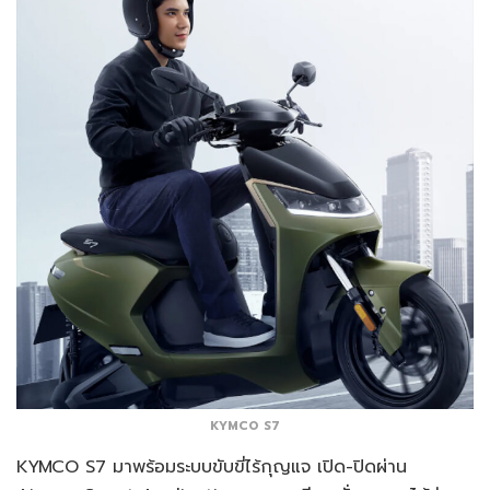
KYMCO S7
KYMCO S7 มาพร้อมระบบขับขี่ไร้กุญแจ เปิด-ปิดผ่าน