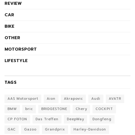
REVIEW
CAR
BIKE
OTHER
MOTORSPORT
LIFESTYLE
TAGS
AAS Motorsport
Aion
Akrapovic
Audi
AVATR
BMW
bric
BRIDGESTONE
Chery
COCKPIT
CP FOTON
Das Treffen
DeepWay
Dongfeng
GAC
Gazoo
Grandprix
Harley-Davidson