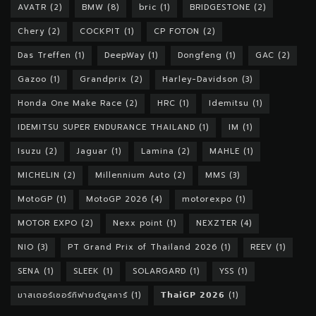
AVATR
(2)
BMW
(8)
bric
(1)
BRIDGESTONE
(2)
Chery
(2)
COCKPIT
(1)
CP FOTON
(2)
Das Treffen
(1)
DeepWay
(1)
Dongfeng
(1)
GAC
(2)
Gazoo
(1)
Grandprix
(2)
Harley-Davidson
(3)
Honda One Make Race
(2)
HRC
(1)
Idemitsu
(1)
IDEMITSU SUPER ENDURANCE THAILAND
(1)
IM
(1)
Isuzu
(2)
Jaguar
(1)
Lamina
(2)
MAHLE
(1)
MICHELIN
(2)
Millennium Auto
(2)
MMS
(3)
MotoGP
(1)
MotoGP 2026
(4)
motorexpo
(1)
MOTOR EXPO
(2)
Nexx point
(1)
NEXZTER
(4)
NIO
(3)
PT Grand Prix of Thailand 2026
(1)
REEV
(1)
SENA
(1)
SLEEK
(1)
SOLARGARD
(1)
YSS
(1)
มาสเตอร์เซอร์ทิฟายด์ยูสคาร์
(1)
𝗧𝗵𝗮𝗶𝗚𝗣 𝟮𝟬𝟮𝟲
(1)