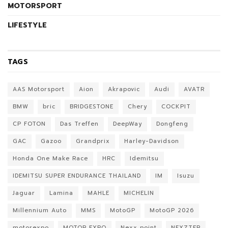
MOTORSPORT
LIFESTYLE
TAGS
AAS Motorsport
Aion
Akrapovic
Audi
AVATR
BMW
bric
BRIDGESTONE
Chery
COCKPIT
CP FOTON
Das Treffen
DeepWay
Dongfeng
GAC
Gazoo
Grandprix
Harley-Davidson
Honda One Make Race
HRC
Idemitsu
IDEMITSU SUPER ENDURANCE THAILAND
IM
Isuzu
Jaguar
Lamina
MAHLE
MICHELIN
Millennium Auto
MMS
MotoGP
MotoGP 2026
motorexpo
MOTOR EXPO
Nexx point
NEXZTER