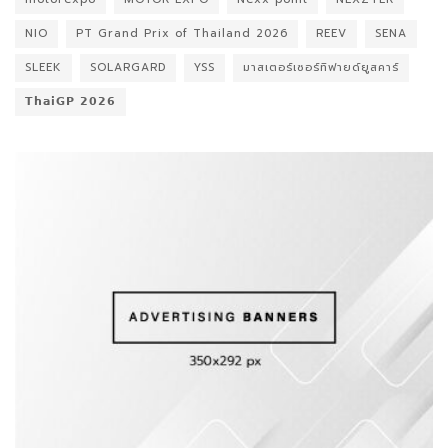
NIO
PT Grand Prix of Thailand 2026
REEV
SENA
SLEEK
SOLARGARD
YSS
มาสเตอร์เซอร์ทิฟายด์ยูสคาร์
𝗧𝗵𝗮𝗶𝗚𝗣 𝟮𝟬𝟮𝟲