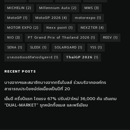
MICHELIN
(2)
Millennium Auto
(2)
MMS
(3)
MotoGP
(1)
MotoGP 2026
(4)
motorexpo
(1)
MOTOR EXPO
(2)
Nexx point
(1)
NEXZTER
(4)
NIO
(3)
PT Grand Prix of Thailand 2026
(1)
REEV
(1)
SENA
(1)
SLEEK
(1)
SOLARGARD
(1)
YSS
(1)
มาสเตอร์เซอร์ทิฟายด์ยูสคาร์
(1)
𝗧𝗵𝗮𝗶𝗚𝗣 𝟮𝟬𝟮𝟲
(1)
RECENT POSTS
บางจากฯและสมาชิกบางจากกรีนไมลส์ ร่วมบริจาคองค์กร
สาธารณประโยชน์ต่อเนื่องเป็นปีที่ 20
เอ็มจี ครึ่งปีแรก โตแรง 67% ปรับเป้าใหม่ 36,000 คัน เดินเกม
“DUAL-MARKET” รุกหนักทั้งแมส และพรีเมียม