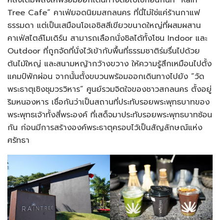
หลังเติมพลังให้พร้อมออกเดินทางต่อไปเช็กอินกันที่ “Rain
Tree Cafe” คาเฟ่ยอดนิยมสกลนคร ที่นี่ไม่ใช่แค่ร้านกาแฟ
ธรรมดา แต่เป็นเสมือนโอเอซิสสีเขียวขนาดใหญ่ที่ผสมผสาน
คาเฟ่สไตล์โมเดิร์น สามารถเลือกนั่งชิลได้ทั้งโซน Indoor และ
Outdoor ที่ถูกจัดที่นั่งไว้เข้ากับพื้นที่ธรรมชาติร่มรื่นไปด้วย
ต้นไม้ใหญ่ และสนามหญ้ากว้างขวาง ให้ความรู้สึกเหมือนไปตั้ง
แคมป์พักผ่อน จากนั้นตั้งขบวนพร้อมออกเดินทางไปยัง “วัด
พระธาตุเชิงชุมวรวิหาร” ศูนย์รวมจิตใจของชาวสกลนคร ตั้งอยู่
ริมหนองหาร เชื่อกันว่าเป็นสถานที่ประทับรอยพระพุทธบาทของ
พระพุทธเจ้าทั้งสี่พระองค์ ที่เสด็จมาประทับรอยพระพุทธบาทซ้อน
กัน ก่อนมีการสร้างองค์พระธาตุครอบไว้เป็นสัญลักษณ์แห่ง
ศรัทธา