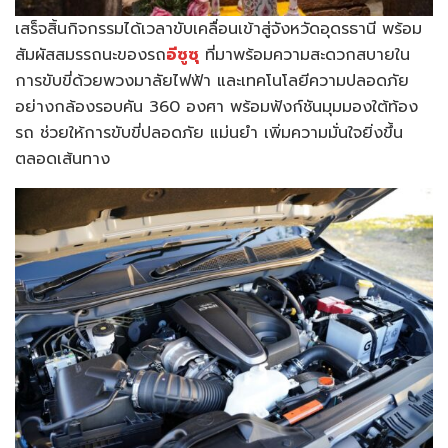
เสร็จสิ้นกิจกรรมได้เวลาขับเคลื่อนเข้าสู่จังหวัดอุดรธานี พร้อม
สัมผัสสมรรถนะของรถ
อีซูซุ
ที่มาพร้อมความสะดวกสบายใน
การขับขี่ด้วยพวงมาลัยไฟฟ้า และเทคโนโลยีความปลอดภัย
อย่างกล้องรอบคัน 360 องศา พร้อมฟังก์ชันมุมมองใต้ท้อง
รถ ช่วยให้การขับขี่ปลอดภัย แม่นยำ เพิ่มความมั่นใจยิ่งขึ้น
ตลอดเส้นทาง