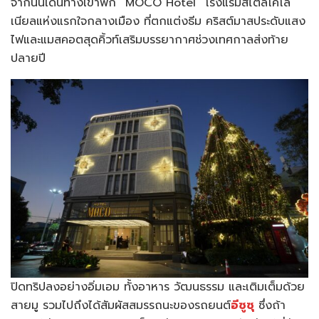
จากนั้นเดินทางเข้าพัก “MOCO Hotel” โรงแรมสไตล์โคโล
เนียลแห่งแรกใจกลางเมือง ที่ตกแต่งธีม คริสต์มาสประดับแสง
ไฟและแมสคอตสุดคิ้วท์เสริมบรรยากาศช่วงเทศกาลส่งท้าย
ปลายปี
ปิดทริปลงอย่างอิ่มเอม ทั้งอาหาร วัฒนธรรม และเติมเต็มด้วย
สายมู รวมไปถึงได้สัมผัสสมรรถนะของรถยนต์
อีซูซุ
ซึ่งถ้า