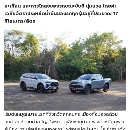
สะเทือน และการโคลงของรถขณะขับขี่ นุ่มนวล โดยค่า
เฉลี่ยอัตราประหยัดน้ำมันของรถทุกรุ่นอยู่ที่ประมาณ 17
กิโลเมตร/ลิตร
เริ่มต้นหมุดหมายแรกที่จังหวัดสกลนคร เมืองที่อบอวลด้วย
มนต์เสน่ห์ตามคำขวัญ “พระธาตุเชิงชุมคู่บ้าน พระตำหนักภูพาน
คู่เมือง งามลือเลื่องหนองหาร” พร้อมเปิดประเดิมมื้อเช้าร้านดัง