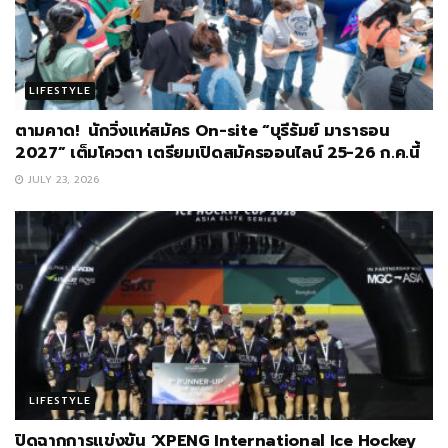
LIFESTYLE
ตามคาด! นักวิ่งแห่สมัคร On-site “บุรีรัมย์ มาราธอน
2027” เต็มโควตา เตรียมเปิดสมัครออนไลน์ 25-26 ก.ค.นี้
JULY 23, 2026
LIFESTYLE
ปิดฉากการแข่งขัน ‘XPENG International Ice Hockey