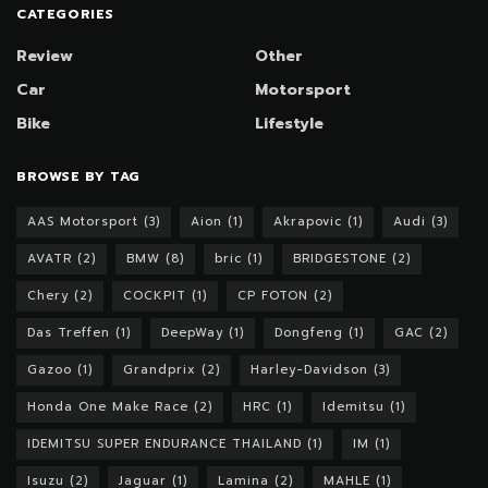
CATEGORIES
Review
Other
Car
Motorsport
Bike
Lifestyle
BROWSE BY TAG
AAS Motorsport
(3)
Aion
(1)
Akrapovic
(1)
Audi
(3)
AVATR
(2)
BMW
(8)
bric
(1)
BRIDGESTONE
(2)
Chery
(2)
COCKPIT
(1)
CP FOTON
(2)
Das Treffen
(1)
DeepWay
(1)
Dongfeng
(1)
GAC
(2)
Gazoo
(1)
Grandprix
(2)
Harley-Davidson
(3)
Honda One Make Race
(2)
HRC
(1)
Idemitsu
(1)
IDEMITSU SUPER ENDURANCE THAILAND
(1)
IM
(1)
Isuzu
(2)
Jaguar
(1)
Lamina
(2)
MAHLE
(1)