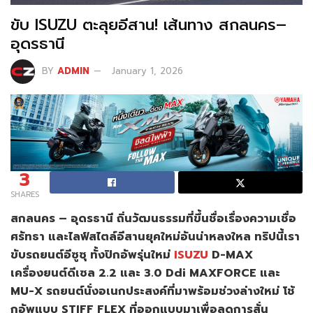
ขับ ISUZU ตะลุยอีสาน! เส้นทาง สกลนคร–
อุดรธานี
BY
ADMIN
January 1, 2026
3
SHARES
สกลนคร – อุดรธานี ถิ่นวัฒนธรรมที่ขึ้นชื่อเรื่องความเชื่อ
ศรัทธา และไลฟ์สไตล์อีสานยุคใหม่อันน่าหลงใหล ทริปนี้เรา
ขับรถยนต์อีซูซุ ทั้งปิกอัพรุ่นใหม่
ISUZU
D-MAX
เครื่องยนต์ดีเซล 2.2 และ 3.0 Ddi MAXFORCE และ
MU-X รถยนต์นั่งอเนกประสงค์ที่มาพร้อมช่วงล่างใหม่ โช้
กอัพแบบ STIFF FLEX ที่ออกแบบมาเพื่อลดการสั่น