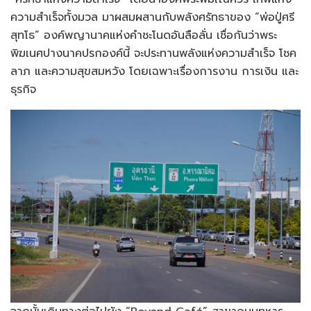
ความสำเร็จทั้งมวล มาผสมผสานกับพลังศรัทธาของ “พ่อปู่ศรี
สุทโธ” องค์พญานาคแห่งคำชะโนดอันลือลั่น เชื่อกันว่าพระ
พิฆเนศปางนาคปรกองค์นี้ จะประทานพลังแห่งความสำเร็จ โชค
ลาภ และความสุขสมหวัง โดยเฉพาะเรื่องการงาน การเงิน และ
ธุรกิจ