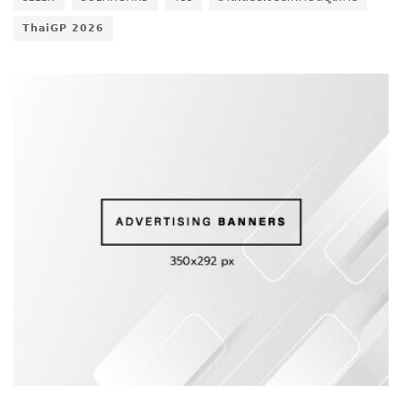
𝗧𝗵𝗮𝗶𝗚𝗣 𝟮𝟬𝟮𝟲