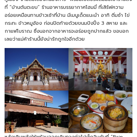
ที่ “บ้านต้นตะขบ” ร้านอาหารบรรยากาศโฮมมี่ ที่เสิร์ฟความ
อร่อยเหมือนทานข้าวเช้าที่บ้าน มีเมนูเด็ดแนะนำ อาทิ ติ่มซำ ไข่
กระทะ ข้าวหมูฮ้อง ก่อนปิดท้ายด้วยขนมปังปิ้ง 3 สหาย และ
กาแฟโบราณ ซึ่งนอกจากอาหารจะอร่อยถูกปากแล้ว ขอบอก
เลยว่าแม่ค้าร้านนี้ยังน่ารักถูกใจอีกด้วย