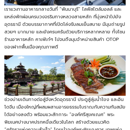
เราแวะทานอาหารกลางวันที่ “พันนาบุรี” ไลฟ์สไตล์มอลล์ และ
แหล่งพักผ่อนครบวงจรริมทางหลวงสายหลัก ที่มุ่งหน้าไปยัง
อุดรธานี ด้วยบรรยากาศที่เปิดโล่งรับลมเย็นสบาย มีมุมถ่ายรูป
สวยๆ มากมาย และยังครบครันด้วยบริการหลากหลาย ทั้งโซน
ร้านอาหารหลัก คาเฟ่เก๋ๆ ไปจนถึงมุมจำหน่ายสินค้า OTOP
ของฝากพื้นเมืองคุณภาพดี
ช่วงบ่ายเดินทางต่อสู่จังหวัดอุดรธานี ประตูสู่ลุ่มน้ำโขง และอิน
โดจีน เมืองใหญ่ที่ผสมผสานอารยธรรมโบราณกับความทันสมัย
ได้อย่างลงตัว พร้อมแวะสักการะ “องค์ศรีสุขคเณศ” พระ
พิฆเนศปางนาคปรกหนึ่งเดียวในโลก สร้างด้วยแนวคิด
“ศรัทธาแห่งความสำเร็จ” โดยนำองค์พระพิฆเณศวร เทพแห่ง