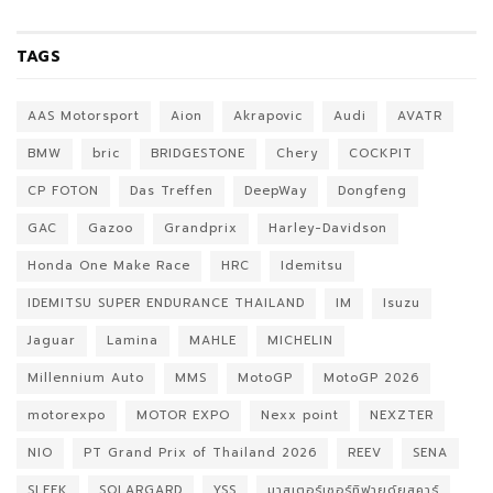
TAGS
AAS Motorsport
Aion
Akrapovic
Audi
AVATR
BMW
bric
BRIDGESTONE
Chery
COCKPIT
CP FOTON
Das Treffen
DeepWay
Dongfeng
GAC
Gazoo
Grandprix
Harley-Davidson
Honda One Make Race
HRC
Idemitsu
IDEMITSU SUPER ENDURANCE THAILAND
IM
Isuzu
Jaguar
Lamina
MAHLE
MICHELIN
Millennium Auto
MMS
MotoGP
MotoGP 2026
motorexpo
MOTOR EXPO
Nexx point
NEXZTER
NIO
PT Grand Prix of Thailand 2026
REEV
SENA
SLEEK
SOLARGARD
YSS
มาสเตอร์เซอร์ทิฟายด์ยูสคาร์