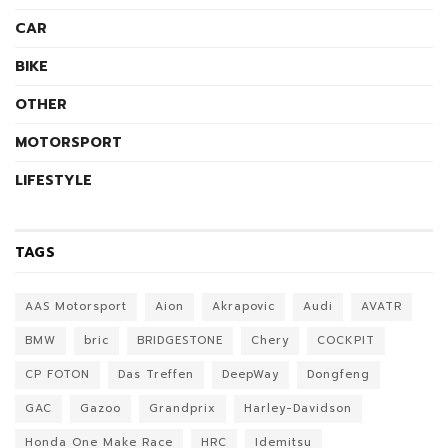
CAR
BIKE
OTHER
MOTORSPORT
LIFESTYLE
TAGS
AAS Motorsport
Aion
Akrapovic
Audi
AVATR
BMW
bric
BRIDGESTONE
Chery
COCKPIT
CP FOTON
Das Treffen
DeepWay
Dongfeng
GAC
Gazoo
Grandprix
Harley-Davidson
Honda One Make Race
HRC
Idemitsu