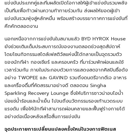
แข่งขันประเภทคู่และทีมผลัดเปิดโอกาสให้ผู้เข้าแข่งขันรวมพลัง
เป็นทีมเพื่อก้าวผ่านความท้าทายร่วมกัน ส่งผลให้ยอดผู้เข้า
แข่งขันรวมพุ่งสู่หลักหมื่น พร้อมสร้างบรรยากาศการแข่งขันที่
คึกคักตลอดงาน
นอกเหนือจากการแข่งขันในสนามแล้ว BYD HYROX House
ยังช่วยเติมเต็มประสบการณ์ของงานตลอดช่วงสุดสัปดาห์
โดยโซนกิจกรรมสไตล์เฟสติวัลแห่งนี้ได้กลายเป็นจุดรวมตัว
ของนักกีฬา กองเชียร์ และครอบครัว ที่มาร่วมพักผ่อนและใช้
เวลาร่วมกัน ภายในประกอบด้วยการแสดงสดจากศิลปินชื่อดัง
อย่าง TWOPEE และ GAVIN:D รวมถึงดนตรีจากดีเจ อาหาร
และเครื่องดื่มที่คัดสรรมาอย่างดี ตลอดจน Singha
Sparkling Recovery Lounge ซึ่งให้บริการซาวน่าอบไอน้ำ
บ่อแช่น้ำร้อนและน้ำเย็น ไปจนถึงนวัตกรรมรองเท้านวดระบบ
แรงดัน เพื่อให้นักกีฬาสามารถผ่อนคลายและฟื้นฟูร่างกายได้
อย่างต่อเนื่องหลังเสร็จสิ้นการแข่งขัน
จุดประกายการเปลี่ยนแปลงครั้งใหม่ในวงการฟิตเนส