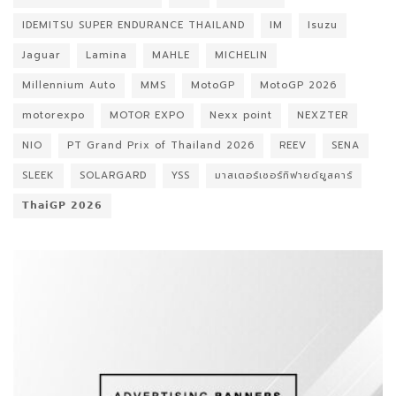
IDEMITSU SUPER ENDURANCE THAILAND
IM
Isuzu
Jaguar
Lamina
MAHLE
MICHELIN
Millennium Auto
MMS
MotoGP
MotoGP 2026
motorexpo
MOTOR EXPO
Nexx point
NEXZTER
NIO
PT Grand Prix of Thailand 2026
REEV
SENA
SLEEK
SOLARGARD
YSS
มาสเตอร์เซอร์ทิฟายด์ยูสคาร์
𝗧𝗵𝗮𝗶𝗚𝗣 𝟮𝟬𝟮𝟲