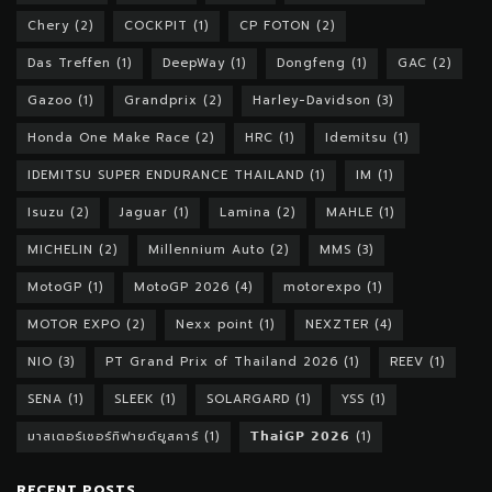
Chery
(2)
COCKPIT
(1)
CP FOTON
(2)
Das Treffen
(1)
DeepWay
(1)
Dongfeng
(1)
GAC
(2)
Gazoo
(1)
Grandprix
(2)
Harley-Davidson
(3)
Honda One Make Race
(2)
HRC
(1)
Idemitsu
(1)
IDEMITSU SUPER ENDURANCE THAILAND
(1)
IM
(1)
Isuzu
(2)
Jaguar
(1)
Lamina
(2)
MAHLE
(1)
MICHELIN
(2)
Millennium Auto
(2)
MMS
(3)
MotoGP
(1)
MotoGP 2026
(4)
motorexpo
(1)
MOTOR EXPO
(2)
Nexx point
(1)
NEXZTER
(4)
NIO
(3)
PT Grand Prix of Thailand 2026
(1)
REEV
(1)
SENA
(1)
SLEEK
(1)
SOLARGARD
(1)
YSS
(1)
มาสเตอร์เซอร์ทิฟายด์ยูสคาร์
(1)
𝗧𝗵𝗮𝗶𝗚𝗣 𝟮𝟬𝟮𝟲
(1)
RECENT POSTS